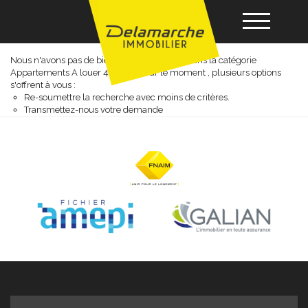
Appartements a louer 4 pièces
Nous n'avons pas de biens à vous proposer dans la catégorie
Appartements A louer 4 pièces pour le moment , plusieurs options
Acheter
s'offrent à vous :
Re-soumettre la recherche avec moins de critères.
Transmettez-nous votre demande
Louer
Vendre
Gérance
Nos agences