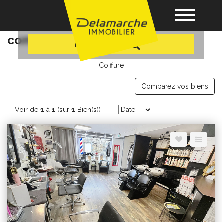
+ Plus de critères
Professionnels fonds de
commerce beauté / coiffure
Recherche
Acheter
Coiffure
Comparez vos biens
Louer
Voir de
1
à
1
(sur
1
Bien(s))
Vendre
Gérance
Nos agences