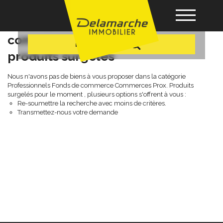
+ Plus de critères
Professionnels fonds de
commerce commerces prox.
Recherche
produits surgelés
Acheter
Nous n'avons pas de biens à vous proposer dans la catégorie
Professionnels Fonds de commerce Commerces Prox. Produits
Louer
surgelés pour le moment , plusieurs options s'offrent à vous :
Re-soumettre la recherche avec moins de critères.
Transmettez-nous votre demande
Vendre
Gérance
Nos agences