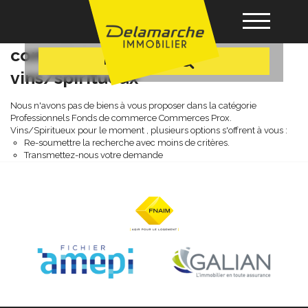
+ Plus de critères
Professionnels fonds de
commerce commerces prox.
Recherche
vins/spiritueux
Acheter
Nous n'avons pas de biens à vous proposer dans la catégorie
Professionnels Fonds de commerce Commerces Prox.
Louer
Vins/Spiritueux pour le moment , plusieurs options s'offrent à vous :
Re-soumettre la recherche avec moins de critères.
Transmettez-nous votre demande
Vendre
Gérance
Nos agences