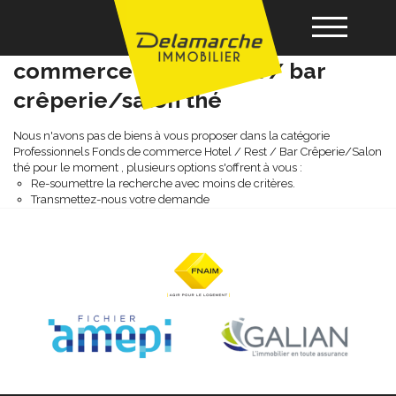
Professionnels fonds de
commerce hotel / rest / bar
crêperie/salon thé
Acheter
Nous n'avons pas de biens à vous proposer dans la catégorie
Professionnels Fonds de commerce Hotel / Rest / Bar Crêperie/Salon
Louer
thé pour le moment , plusieurs options s'offrent à vous :
Re-soumettre la recherche avec moins de critères.
Transmettez-nous votre demande
Vendre
Gérance
Nos agences