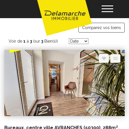
Professionnels murs
Comparez vos biens
Acheter
Voir de
1
à
3
(sur
3
Bien(s))
Louer
Vendre
Gérance
Nos agences
Bureaux, centre ville AVRANCHES (50300), 288m²,