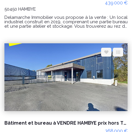
439 000 €
50450 HAMBYE
Delamarche Immobilier vous propose à la vente : Un local
industriel construit en 2019, comprenant une partie bureau
et une partie atelier et stockage. Vous trouverez au rez de
chaussé le hall d'accueil, suivi d'un open space, deux
bureaux, une salle de pause, un WC, un local à archives,
un vestiaire avec une douche - à l'étage : un palier et deux
bureaux climatisé pour environ 156 m2 Les bureau sont
normes PMR type ERP 5. La partie atelier et stockage pour
environ 250m2, avec zone de stockage à l'étage. parking
et l'ensemble est clôturé et protégé avec portail. CLASSE
ENERGIE : D et CLASSE CLIMAT : B Montant estimé des
dépenses annuelles d'énergie pour un usage standard : 3
202 € EN DATE DU 17/10/2024 Les informations sur les
risques auxquels ce bien est exposé sont disponibles sur
le site Géorisques : www.georisques.gouv.fr CONDITIONS :
Prix : 439 000 € (hors frais d'acte) ref : 8898SR Pour visiter
contacter l'agence Delamarche Immobilier au 02 33 61 40
40 - ou Simon Regnault au 06 14 87 59 85.
Bâtiment et bureau à VENDRE HAMBYE prix hors TVA
368 000 €