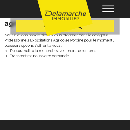
+ Plus de critères
Professionnels exploitations
agricoles porcine
Recherche
Acheter
Nous n'avons pas de biens à vous proposer dans la catégorie
Professionnels Exploitations Agricoles Porcine pour le moment ,
plusieurs options s'offrent à vous :
Re-soumettre la recherche avec moins de critères.
Louer
Transmettez-nous votre demande
Vendre
Gérance
Nos agences