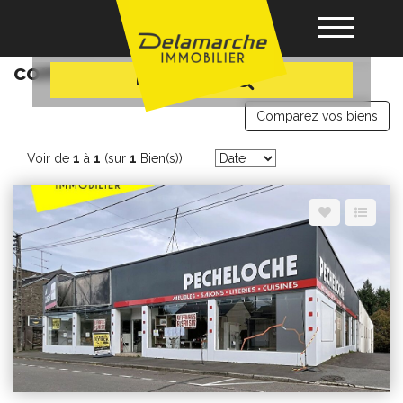
+ Plus de critères
Professionnels locaux
commerciaux a vendre
Recherche
Acheter
Comparez vos biens
Voir de
1
à
1
(sur
1
Bien(s))
Louer
Vendre
Gérance
Nos agences