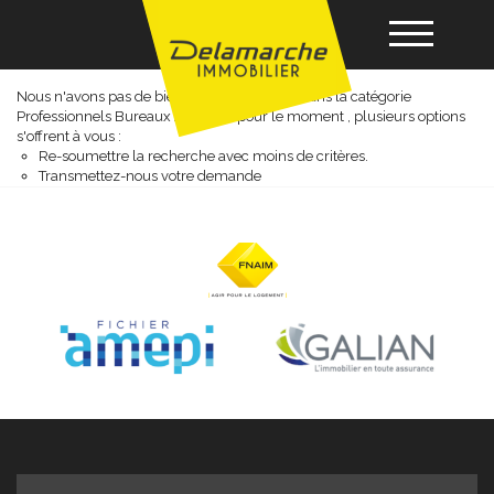
Professionnels bureaux a vendre
Nous n'avons pas de biens à vous proposer dans la catégorie
Professionnels Bureaux A vendre pour le moment , plusieurs options
Acheter
s'offrent à vous :
Re-soumettre la recherche avec moins de critères.
Transmettez-nous votre demande
Louer
Vendre
Gérance
Nos agences