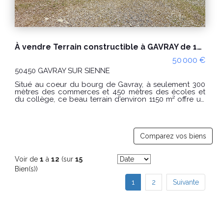
À vendre Terrain constructible à GAVRAY de 1150 m².
50 000 €
50450 GAVRAY SUR SIENNE
Situé au coeur du bourg de Gavray, à seulement 300
mètres des commerces et 450 mètres des écoles et
du collège, ce beau terrain d'environ 1150 m² offre un
cadre de vie pratique et agréable. Caractéristiques :
Terrain plat et bien exposé. Environ 1150 m² . À
viabiliser : les réseaux à prévoir (eau, électricité, tout-à-
l'égout, télécom) passent à proximité. Environnement
calme et résidentiel. Ce terrain est idéal pour accueillir
Comparez vos biens
votre projet de construction, en alliant confort de vie
et proximité immédiate avec les commodités.
Contactez-nous dès maintenant pour plus
Voir de
1
à
12
(sur
15
d'informations ou organiser une visite ! PRIX : 50 000 €
Bien(s))
Honoraires charge vendeur. "Les informations sur les
risques auxquels ce bien est exposé sont disponibles
1
2
Suivante
sur le site Géorisques : www.georisques.gouv.fr"