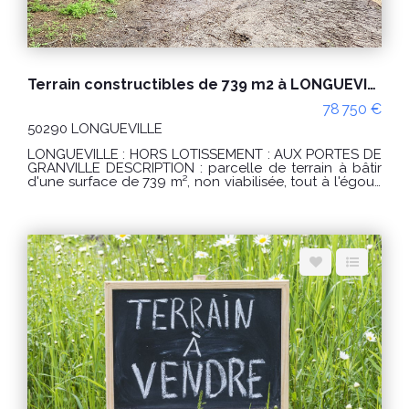
Terrain constructibles de 739 m2 à LONGUEVILLE
78 750 €
50290 LONGUEVILLE
LONGUEVILLE : HORS LOTISSEMENT : AUX PORTES DE
GRANVILLE DESCRIPTION : parcelle de terrain à bâtir
d'une surface de 739 m², non viabilisée, tout à l'égout.
CONDITIONS : Prix : 78 750 € honoraires charge
vendeurs, « Les informations sur les risques auxquels
ce bien est exposé sont disponibles sur le site
Géorisques : www.georisques.gouv.fr » POUR VISITER :
Agence DELAMARCHE 12 Rue Clément Desmaisons
50400 GRANVILLE Quentin Mareuge Référence
annonce : 8841QM