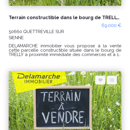
Terrain constructible dans le bourg de TRELLY lot 1
69 000 €
50660 QUETTREVILLE SUR
SIENNE
DELAMARCHE immobilier vous propose à la vente
cette parcelle constructible située dans le bourg de
TRELLY à proximité immédiate des commerces et à 10
kms des plages de HAUTEVILLE SUR MER. La parcelle
de terrain n'est pas viabilisée. Raccordements à
prévoir (électricité, eau et tout à l'égout). Lot numéro 1
: - Surface : environ 4 500m². - Prix : 69 000€
honoraires charge vendeur. - Référence : 9896DP Lot
1 « Les informations sur les risques auxquels ce bien
est exposé sont disponibles sur le site Géorisques :
www.georisques.gouv.fr » Pour visiter, contactez
l'agence DELAMARCHE immobilier de HAUTEVILLE
SUR MER au 02 33 46 96 79.