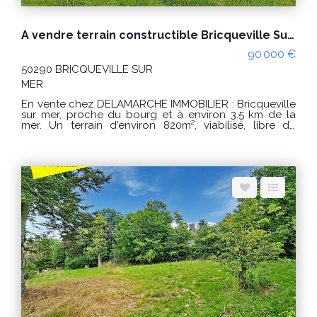
Espace client
Nous contacter
A vendre terrain constructible Bricqueville Sur Mer 530 m2 viabilisé
90 000 €
50290 BRICQUEVILLE SUR
MER
En vente chez DELAMARCHE IMMOBILIER : Bricqueville
sur mer, proche du bourg et à environ 3.5 km de la
mer. Un terrain d'environ 820m², viabilisé, libre de
constructeur. CONDITIONS : Prix : 65000 € Honoraires
charge vendeur. "Les informations sur les risques
auxquels ce bien est exposé sont disponibles sur le
site Géorisques : www.georisques.gouv.fr" Pour visiter :
GINARD Florian : 0786274434