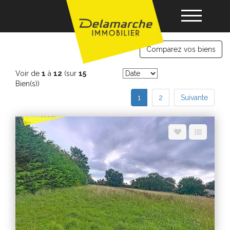
Terrains constructibles
Comparez vos biens
Acheter
Voir de
1
à
12
(sur
15
Bien(s))
Louer
1
2
Suivante
Vendre
Gérance
Nos agences