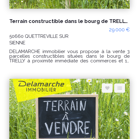
Terrain constructible dans le bourg de TRELLY lot 4
29 000 €
50660 QUETTREVILLE SUR
SIENNE
DELAMARCHE immobilier vous propose à la vente 3
parcelles constructibles situées dans le bourg de
TRELLY à proximité immédiate des commerces et 10
kms des plages de HAUTEVILLE SUR MER. Les
parcelles de terrain ne sont pas viabilisées.
Raccordements à prévoir (électricité, eau et tout à
l'égout). Lot numéro 4 : - Surface : environ 960m². -
Prix : 29 000€ honoraires charge vendeur. - Référence
: 9896DP Lot 4 « Les informations sur les risques
auxquels ce bien est exposé sont disponibles sur le
site Géorisques : www.georisques.gouv.fr » Pour visiter,
contactez l'agence DELAMARCHE immobilier de
HAUTEVILLE SUR MER au 02 33 46 96 79.