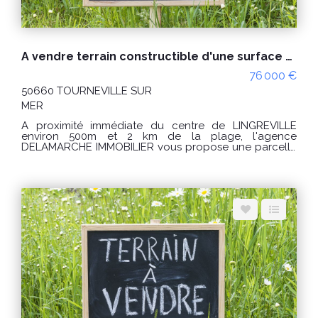
A vendre terrain constructible d'une surface d'environ 548m² - à viabiliser - LINGREVILLE ( 50660)
76 000 €
50660 TOURNEVILLE SUR
MER
A proximité immédiate du centre de LINGREVILLE
environ 500m et 2 km de la plage, l'agence
DELAMARCHE IMMOBILIER vous propose une parcelle
de terrain constructible d'une surface d'environ 548m²
à viabiliser. CU positif Terrains non viabilisé, arrivée
d'eau et électricité a proximité. Terrain libre de
constructeur Prix de vente 76.000€ Honoraires charge
VENDEUR Référence agence: 9910AB Les
informations sur les risques auxquels ce bien est
exposé sont disponibles sur le site Géorisques :
www.georisques.gouv.fr Pour visiter contacter
DELAMARCHE IMMOBILIER AVRANCHES Aymeric
BOIVENT au 06.19.12.79.08 ou 02 33 91 40 42