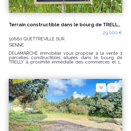
Terrain constructible dans le bourg de TRELLY lot 2
29 000 €
50660 QUETTREVILLE SUR
SIENNE
DELAMARCHE immobilier vous propose à la vente 3
parcelles constructibles situées dans le bourg de
TRELLY à proximité immédiate des commerces et 10
kms des plages de HAUTEVILLE SUR MER. Les
parcelles de terrain ne sont pas viabilisées.
Raccordements à prévoir (électricité, eau et tout à
l'égout). Lot numéro 2 : - Surface : environ 950m². - Prix
: 29 000€ honoraires charge vendeur. - Référence :
9896DP Lot 2 « Les informations sur les risques
auxquels ce bien est exposé sont disponibles sur le
site Géorisques : www.georisques.gouv.fr » Pour visiter,
contactez l'agence DELAMARCHE immobilier de
HAUTEVILLE SUR MER au 02 33 46 96 79.