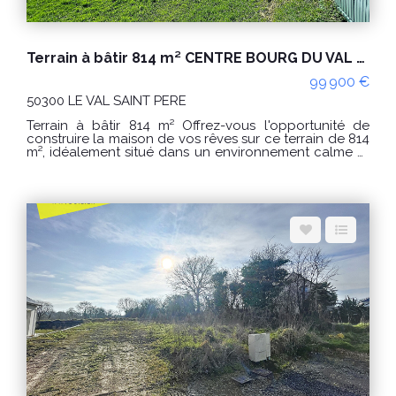
Terrain à bâtir 814 m² CENTRE BOURG DU VAL SAINT PERE
99 900 €
50300 LE VAL SAINT PERE
Terrain à bâtir 814 m² Offrez-vous l'opportunité de
construire la maison de vos rêves sur ce terrain de 814
m², idéalement situé dans un environnement calme et
recherché. Ce terrain vous séduira par sa superficie
généreuse et son potentiel, parfaitement adapté à un
projet sur mesure, alliant confort de vie et qualité
d'environnement. Les informations sur les risques
auxquels ce bien est exposé sont disponibles sur le
site Géorisques : www.georisques.gouv.fr CONDITIONS
: Prix : 99 900 € Honoraires agence inclus hors frais
d'acte. DANY RICOUX DELAMARCHE IMMOBILIER
AVRANCHES 02.33.91.40.42 06.82.38.12.56