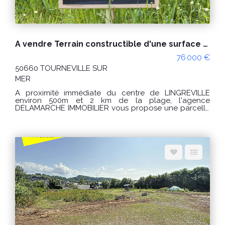
A vendre Terrain constructible d'une surface d'environ 520m² - à viabiliser - LINGREVILLE (50660)
76 000 €
50660 TOURNEVILLE SUR
MER
A proximité immédiate du centre de LINGREVILLE
environ 500m et 2 km de la plage, l'agence
DELAMARCHE IMMOBILIER vous propose une parcelle
de terrain constructible d'une surface d'environ 520m²
à viabiliser. CU positif Terrains non viabilisé, arrivée
d'eau et électricité a proximité. Terrain libre de
constructeur Prix de vente 76.000€ Honoraires charge
VENDEUR Référence agence: 9909AB Les
informations sur les risques auxquels ce bien est
exposé sont disponibles sur le site Géorisques :
www.georisques.gouv.fr Pour visiter contacter
DELAMARCHE IMMOBILIER AVRANCHES Aymeric
BOIVENT au 06.19.12.79.08 62 rue de la Constitution