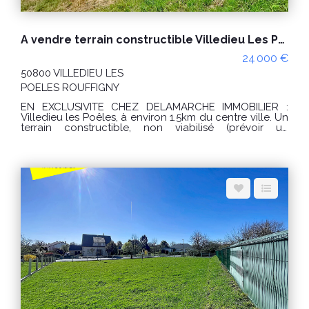
A vendre terrain constructible Villedieu Les Poeles 450 m2
24 000 €
50800 VILLEDIEU LES
POELES ROUFFIGNY
EN EXCLUSIVITE CHEZ DELAMARCHE IMMOBILIER :
Villedieu les Poêles, à environ 1.5km du centre ville. Un
terrain constructible, non viabilisé (prévoir un
assainissement autonome) avec un CU positif. Surface
d'environ 450m². PRIX : 24000 € Honoraires à la charge
du vendeur. "Les informations sur les risques auxquels
ce bien est exposé sont disponibles sur le site
Géorisques : www.georisques.gouv.fr" Pour visiter :
Agence DELAMARCHE IMMO.COM Florian GINARD
07.86.27.44.34