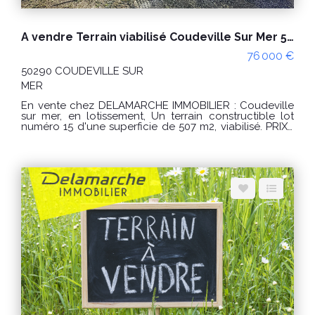
A vendre Terrain viabilisé Coudeville Sur Mer 507 m2
76 000 €
50290 COUDEVILLE SUR
MER
En vente chez DELAMARCHE IMMOBILIER : Coudeville
sur mer, en lotissement, Un terrain constructible lot
numéro 15 d'une superficie de 507 m2, viabilisé. PRIX :
76000 € Honoraires à la charge du vendeur. "Les
informations sur les risques auxquels ce bien est
exposé sont disponibles sur le site Géorisques :
www.georisques.gouv.fr" Pour visiter : Agence
DELAMARCHE IMMO.COM Aurélien Etard au
06.29.76.85.09