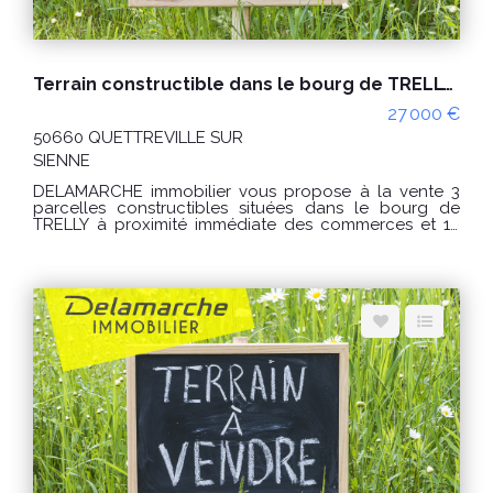
Terrain constructible dans le bourg de TRELLY lot 3
27 000 €
50660 QUETTREVILLE SUR
SIENNE
DELAMARCHE immobilier vous propose à la vente 3
parcelles constructibles situées dans le bourg de
TRELLY à proximité immédiate des commerces et 10
kms des plages de HAUTEVILLE SUR MER. Les
parcelles de terrain ne sont pas viabilisées.
Raccordements à prévoir (électricité, eau et tout à
l'égout). Lot numéro 3 : - Surface : environ 850m². - Prix
: 27 000€ honoraires charge vendeur. - Référence :
9896DP Lot 3 « Les informations sur les risques
auxquels ce bien est exposé sont disponibles sur le
site Géorisques : www.georisques.gouv.fr » Pour visiter,
contactez l'agence DELAMARCHE immobilier de
HAUTEVILLE SUR MER au 02 33 46 96 79.