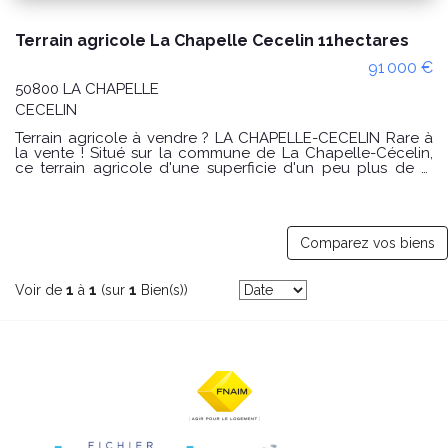
Espace client
Nous contacter
Terrain agricole La Chapelle Cecelin 11hectares
91 000 €
50800 LA CHAPELLE
CECELIN
Terrain agricole à vendre ? LA CHAPELLE-CÉCELIN Rare à
la vente ! Situé sur la commune de La Chapelle-Cécelin,
ce terrain agricole d'une superficie d'un peu plus de 11
hectares, d'un seul tenant, constitue une opportunité
exceptionnelle. Il s'agit d'une belle parcelle d'herbage,
offrant un bon potentiel pour une exploitation agricole,
notamment pour l'élevage. Le terrain bénéficie d'une
configuration homogène facilitant son exploitation. Idéal
Comparez vos biens
pour agriculteur ou investisseur foncier. Pour tout
renseignement complémentaire ou organiser une visite,
nous vous invitons à nous contacter. Les informations sur
Voir de
1
à
1
(sur
1
Bien(s))
les risques auxquels ce bien est exposé sont disponibles
sur le site Géorisques : www.georisques.gouv.fr Prix : 91 000
€uros Honoraire charge vendeur.