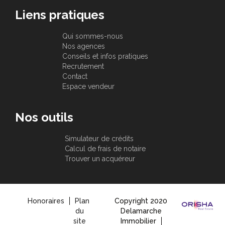
Liens pratiques
Qui sommes-nous
Nos agences
Conseils et infos pratiques
Recrutement
Contact
Espace vendeur
Nos outils
Simulateur de crédits
Calcul de frais de notaire
Trouver un acquéreur
Honoraires
Plan
Copyright 2020
du
Delamarche
site
Immobilier