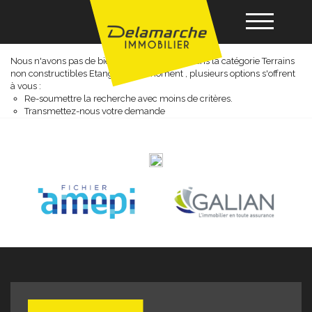
Terrains non constructibles etang
Nous n'avons pas de biens à vous proposer dans la catégorie Terrains
non constructibles Etang pour le moment , plusieurs options s'offrent
Acheter
à vous :
Re-soumettre la recherche avec moins de critères.
Transmettez-nous votre demande
Louer
Vendre
Gérance
Nos agences