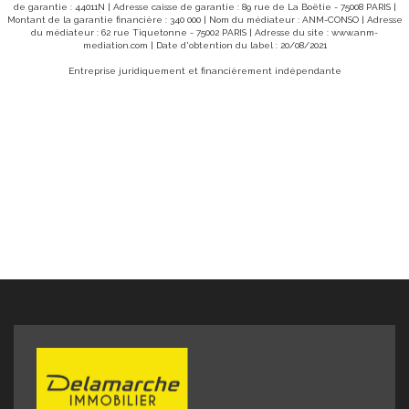
 87 59 85.
de garantie : 44011N | Adresse caisse de garantie : 89 rue de La Boëtie - 75008 PARIS |
Regnault Delamarche Immobilie
Montant de la garantie financière : 340 000 | Nom du médiateur : ANM-CONSO | Adresse
du médiateur : 62 rue Tiquetonne - 75002 PARIS | Adresse du site :
www.anm-
mediation.com
| Date d'obtention du label : 20/08/2021
Entreprise juridiquement et financièrement indépendante