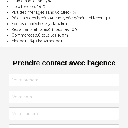
Taux d'habitation
25 %
Taxe foncière
28 %
Part des ménages sans voiture
14 %
Résultats des lycées
Aucun lycée général ni technique
Ecoles et crèches
2,5 étab/km²
Restaurants et cafés
0,1 tous les 100m
Commerces
0,8 tous les 100m
Médecins
840 hab/médecin
Prendre contact avec l'agence