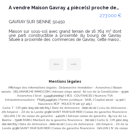
A vendre Maison Gavray 4 pièce(s) proche des commodités avec constructible.
273 000 €
LE MESNIL VILLEMAN 50450
 16 764 m² dont
DELAMARCHE IMMOBILIER vous propose en ex
ourg de Gavray
cette maison situér sur la commune de GAVRAY SUR
y, cette maison
SIENNE (Mesnil-Villeman), au calme de la
truite sur sous-
normande. Au rez-de-chaussée, elle comprend un
aste terrain de
agréable salon-séjour, une cuisine avec c
conviviale, un espace buanderie, un WC indépen
vec coin repas
qu'une salle d'eau avec baignoire et un sec
 terrasse Trois
l'étage, un palier dessert trois belles chambres. Édifiée sur
 indépendant
un terrain généreux de 4 760 m², cette propriét
l
cadre verdoyant idéal pour profiter plei
l'extérieur, créer un jardin, accueillir des 
simplement savourer la tranquillité des lieux. Située
e stockage et
Mesnil-Villeman, dans un environnement paisib
Mentions légales
restant à proximité des axes reliant Villedieu-
 de suite avec
Affichage des informations légales : Delamarche Immobilier - Avranches | Raison
Saint-Lô et la baie du Mont-Saint-Michel, ce
r CLASSE
sociale : DELAMARCHE IMMO.COM | Adresse siège social : 62 rue de la Constitution - 50300
constitue une belle opportunité pour une 
Avranches | Siret : 53499630100097 | RCS : COUTANCES | Numero TVA
principale comme secondaire. Classe énergie : D (237) -
sage standard :
Intracommunautaire : FR46534996301 | Forme juridique : SARL | Capital social : 14 500 |
Classe climat : B (8) Montant estimé des dépenses
annuelles d'énergie pour un usage standard : entre 27
Assurance RCP : POLICE N°120 137 405 |
2021-2022-2023.
Carte T : CPI 5002 2015 000 000 879 | Date de délivrance : 0000-00-00 | Lieu de délivrance :
et 3713 € / an Date de référence des prix de l'énergie
270 Ampère - ZA de la Lande 50380 SAINT PAIR SUR MER | Caisse de garantie financière :
utilisés pour établir cette estimation : 2021-2022-202
ont disponibles
GALIAN. | N° de caisse de garantie : 44011N | Adresse caisse de garantie : 89 rue de La
: 170 000 € Honoraires à la charge du vendeur. REF SR Les
ques.gouv.fr
Boëtie - 75008 PARIS | Montant de la garantie financière : 700 000 | Carte G : CPI 5002 2015
informations sur les risques auxquels ce bien 
charge vendeur.
000 000 879 | Date de délivrance : 0000-00-00 | Lieu de délivrance : 270 Ampère - ZA de la
sont disponibles sur le site Géor
Lande 50380 SAINT PAIR SUR MER | Caisse de garantie financière : GALIAN | N° de caisse
www.georisques.gouv.fr Pour visiter contacter Simon