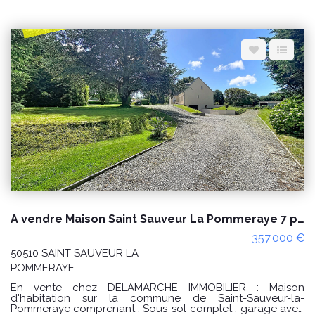
arrière cuisine, buanderie, espace dépendance à rénover
et un garage. A l'étage : palier desservant 4 chambres et
une salle de bain avec wc. Grenier. Cette propriété avec
des dépendances et terres agricoles offre un cadre
paisible et verdoyant, idéal pour profiter du calme et des
espaces extérieurs. Une piscine chauffée avec pompe à
chaleur récente vient compléter l'ensemble. PRIX : 254
000€ Honoraires à la charge du vendeur. Réf : 10657AE
Classe énergie : D (155) Classe climat : A (5) Montant estimé
des dépenses annuelles d'énergie pour un usage
standard : entre 1290€ et 1810€ / an. Prix moyens des
énergies indexés sur les années 2021, 2022 et 2023
(abonnements compris) "Les informations sur les risques
auxquels ce bien est exposé sont disponibles sur le site
Géorisques : www.georisques.gouv.fr" POUR VISITER :
DELAMARCHE IMMOBILIER, Aurélien Etard au
06.29.76.85.09
A vendre Maison Saint Sauveur La Pommeraye 7 pièces - 4 chambres
357 000 €
50510 SAINT SAUVEUR LA
POMMERAYE
En vente chez DELAMARCHE IMMOBILIER : Maison
d'habitation sur la commune de Saint-Sauveur-la-
Pommeraye comprenant : Sous-sol complet : garage avec