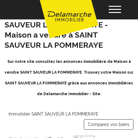
Achat / Vente Maison SAINT
SAUVEUR LA POMMERAYE -
Maison a vendre à SAINT
Acheter
SAUVEUR LA POMMERAYE
Louer
Sur notre site consultez les annonces immobilière de Maison à
vendre SAINT SAUVEUR LA POMMERAYE. Trouvez votre Maison sur
Vendre
SAINT SAUVEUR LA POMMERAYE grâce aux annonces immobilières
Gérance
de Delamarche Immobilier - Site.
Nos agences
Immobilier SAINT SAUVEUR LA POMMERAYE
Comparez vos biens