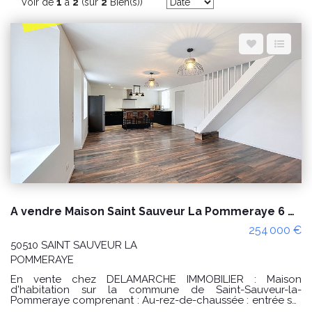
Espace client
Nous contacter
Voir de
1
à
2
(sur
2
Bien(s))
A vendre Maison Saint Sauveur La Pommeraye 6 pièces - 4 chambres
254 000 €
50510 SAINT SAUVEUR LA
POMMERAYE
En vente chez DELAMARCHE IMMOBILIER : Maison
d'habitation sur la commune de Saint-Sauveur-la-
Pommeraye comprenant : Au-rez-de-chaussée : entrée sur
pièce de vie avec cuisine aménagée et équipée, poêle,