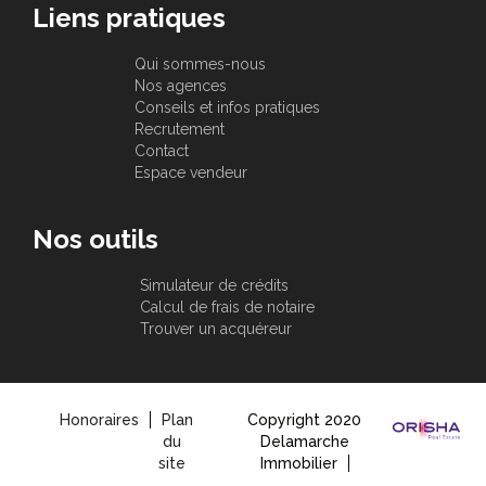
Liens pratiques
Qui sommes-nous
Nos agences
Conseils et infos pratiques
Recrutement
Contact
Espace vendeur
Nos outils
Simulateur de crédits
Calcul de frais de notaire
Trouver un acquéreur
Honoraires
Plan
Copyright 2020
du
Delamarche
site
Immobilier