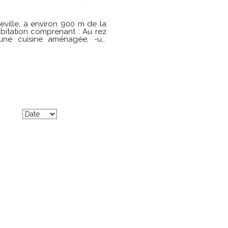
ion comprenant : Au rez
une cuisine aménagée, -un
, -2 chambres dont une avec
PRIX : 336500 €
ergie pour un usage standard
nergies indexés sur les années
s sur le site Géorisques :