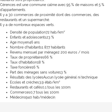
Cérences est une commune calme avec 95 % de maisons et 5 %
d'appartements.
Il y a 30 commerces de proximité dont des commerces, des
restaurants et un supermarché.
Il y a de nombreux espaces verts.
Densité de population
72 hab/km²
Enfants et adolescents
23 %
Age moyen
46 ans
Nombre d'habitants
1 877 habitants
Revenu mensuel par ménage
2 200 euros / mois
Taux de propriétaires
66 %
Taux d'habitation
18 %
Taxe foncière
16 %
Part des ménages sans voiture
13 %
Résultats des lycées
Aucun lycée général ni technique
Ecoles et crèches
3,9 étab/km²
Restaurants et cafés
0,1 tous les 100m
Commerces
0,7 tous les 100m
Médecins
940 hab/médecin