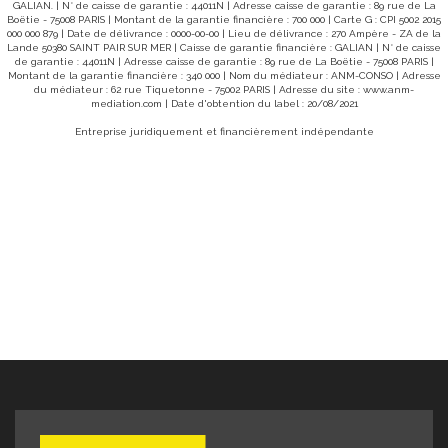
GALIAN. | N° de caisse de garantie : 44011N | Adresse caisse de garantie : 89 rue de La
d'une maison, mais d'un lieu de vie hors du commun, entr
Boëtie - 75008 PARIS | Montant de la garantie financière : 700 000 | Carte G : CPI 5002 2015
ciel, terre et mer. Un spot parfait pour se ressourcer
000 000 879 | Date de délivrance : 0000-00-00 | Lieu de délivrance : 270 Ampère - ZA de la
recevoir, ou même développer un projet touristique d
es
Lande 50380 SAINT PAIR SUR MER | Caisse de garantie financière : GALIAN | N° de caisse
charme. Opportunité rare sur le secteur , à visiter sans
xposé
de garantie : 44011N | Adresse caisse de garantie : 89 rue de La Boëtie - 75008 PARIS |
tarder ! Réf 10386SC Prix de vente de la maison 450.000€
es :
Montant de la garantie financière : 340 000 | Nom du médiateur : ANM-CONSO | Adresse
Honoraires à la charge de l'acquéreur 19.000€ Prix affiché
du médiateur : 62 rue Tiquetonne - 75002 PARIS | Adresse du site :
www.anm-
469 000€* Réf 10386SC * inclus 4,22% TTC d'honoraires 
mediation.com
| Date d'obtention du label : 20/08/2021
la charge de l'acquéreur Absence de chauffage DPE no
E LA
requis "Les informations sur les risques auxquels ce bien
Entreprise juridiquement et financièrement indépendante
est exposé sont disponibles sur le site Géorisques 
nce :
www.georisques.gouv.fr" Pour visiter contacter Samuel
COLLIBEAUX à l'agence d 'AVRANCHES au 07 76 86 35 5
ou 02 33 91 40 43