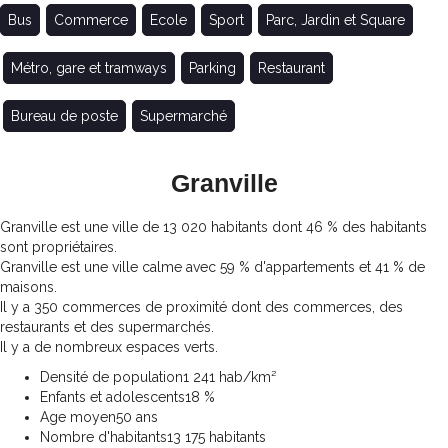
Bus
Commerce
Ecole
Sport
Parc, Jardin et Square
Métro, gare et tramways
Parking
Restaurant
Bureau de poste
Supermarché
Granville
Granville est une ville de 13 020 habitants dont 46 % des habitants
sont propriétaires.
Granville est une ville calme avec 59 % d'appartements et 41 % de
maisons.
Il y a 350 commerces de proximité dont des commerces, des
restaurants et des supermarchés.
Il y a de nombreux espaces verts.
Densité de population
1 241 hab/km²
Enfants et adolescents
18 %
Age moyen
50 ans
Nombre d'habitants
13 175 habitants