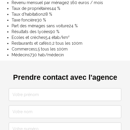
Revenu mensuel par ménage
2 160 euros / mois
Taux de propriétaires
44 %
Taux d'habitation
28 %
Taxe foncière
30 %
Part des ménages sans voiture
24 %
Résultats des lycées
90 %
Ecoles et crèches
5,4 étab/km²
Restaurants et cafés
0,2 tous les 100m
Commerces
1,5 tous les 100m
Médecins
730 hab/médecin
Prendre contact avec l'agence