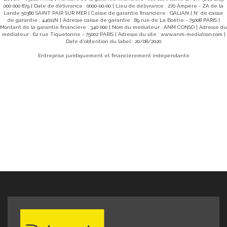
ciel, terre et mer. Un spot parfait pour se ressourcer,
000 000 879 | Date de délivrance : 0000-00-00 | Lieu de délivrance : 270 Ampère - ZA de la
recevoir, ou même développer un projet touristique de
Lande 50380 SAINT PAIR SUR MER | Caisse de garantie financière : GALIAN | N° de caisse
charme. Opportunité rare sur le secteur , à visiter sans
de garantie : 44011N | Adresse caisse de garantie : 89 rue de La Boëtie - 75008 PARIS |
tarder ! Réf 10386SC Prix de vente de la maison 450.000€
Montant de la garantie financière : 340 000 | Nom du médiateur : ANM CONSO | Adresse du
Honoraires à la charge de l'acquéreur 19.000€ Prix affiché
médiateur : 62 rue Tiquetonne - 75002 PARIS | Adresse du site :
www.anm-mediation.com
|
469 000€* Réf 10386SC * inclus 4,22% TTC d'honoraires à
Date d'obtention du label : 20/08/2020
la charge de l'acquéreur Absence de chauffage DPE non
requis "Les informations sur les risques auxquels ce bien
Entreprise juridiquement et financièrement indépendante
est exposé sont disponibles sur le site Géorisques :
www.georisques.gouv.fr" Pour visiter contacter Samuel
COLLIBEAUX à l'agence d 'AVRANCHES au 07 76 86 35 53
ou 02 33 91 40 43