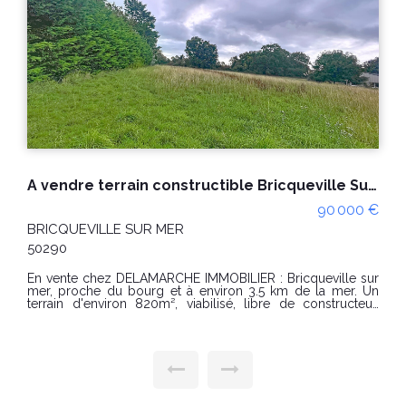
Terrains à bâtir viabilisés HERENGUERVILLE
57 900 €
MONTMARTIN SUR MER
50590
DELAMARCHE immobilier vous propose à la vente 31
parcelles constructibles sur HERENGUERVILLE à 2 Kms du
bourg de MONTMARTIN SUR MER et de ses commerces et
moins de 5 Kms des plages de HAUTEVILLE SUR MER
accessibles par des routes praticables à vélo. Les parcelles
de terrain sont viabilisées (eau et électricité) pour des
superficies allant de 717 à 948 m². Prévoir assainissement
autonome. Les prix sont compris entre 46 500€ et 59
000€ honoraires charge vendeur selon les lots. « Les
informations sur les risques auxquels ce bien est exposé
sont disponibles sur le site Géorisques :