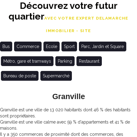
Découvrez votre futur
quartier
AVEC VOTRE EXPERT DELAMARCHE
IMMOBILIER - SITE
Bus
Commerce
Ecole
Sport
Parc, Jardin et Square
Métro, gare et tramways
Parking
Restaurant
Bureau de poste
Supermarché
Granville
Granville est une ville de 13 020 habitants dont 46 % des habitants
sont propriétaires.
Granville est une ville calme avec 59 % d'appartements et 41 % de
maisons.
Il y a 350 commerces de proximité dont des commerces, des