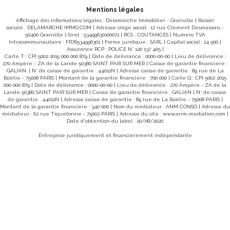
www.georisques.gouv.fr » Pour visiter, contactez l'agence
Mentions légales
DELAMARCHE immobilier de HAUTEVILLE SUR MER au 02
33 46 96 79.
Affichage des informations légales : Delamarche Immobilier - Granville | Raison
sociale : DELAMARCHE IMMO.COM | Adresse siège social : 12 rue Clément Desmaisons -
50400 Granville | Siret : 53499630100071 | RCS : COUTANCES | Numero TVA
Intracommunautaire : FR76534996301 | Forme juridique : SARL | Capital social : 14 500 |
Assurance RCP : POLICE N° 120 137 405 |
Carte T : CPI 5002 2015 000 000 879 | Date de délivrance : 0000-00-00 | Lieu de délivrance :
270 Ampère - ZA de la Lande 50380 SAINT PAIR SUR MER | Caisse de garantie financière :
GALIAN. | N° de caisse de garantie : 44011N | Adresse caisse de garantie : 89 rue de La
Boëtie - 75008 PARIS | Montant de la garantie financière : 700 000 | Carte G : CPI 5002 2015
000 000 879 | Date de délivrance : 0000-00-00 | Lieu de délivrance : 270 Ampère - ZA de la
Lande 50380 SAINT PAIR SUR MER | Caisse de garantie financière : GALIAN | N° de caisse
de garantie : 44011N | Adresse caisse de garantie : 89 rue de La Boëtie - 75008 PARIS |
Montant de la garantie financière : 340 000 | Nom du médiateur : ANM CONSO | Adresse du
médiateur : 62 rue Tiquetonne - 75002 PARIS | Adresse du site :
www.anm-mediation.com
|
Date d'obtention du label : 20/08/2020
Entreprise juridiquement et financièrement indépendante