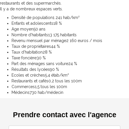
restaurants et des supermarchés.
Il y a de nombreux espaces verts.
Densité de population
1 241 hab/km²
Enfants et adolescents
18 %
Age moyen
50 ans
Nombre d'habitants
13 175 habitants
Revenu mensuel par ménage
2 160 euros / mois
Taux de propriétaires
44 %
Taux d'habitation
28 %
Taxe foncière
30 %
Part des ménages sans voiture
24 %
Résultats des lycées
90 %
Ecoles et crèches
5,4 étab/km²
Restaurants et cafés
0,2 tous les 100m
Commerces
1,5 tous les 100m
Médecins
730 hab/médecin
Prendre contact avec l'agence