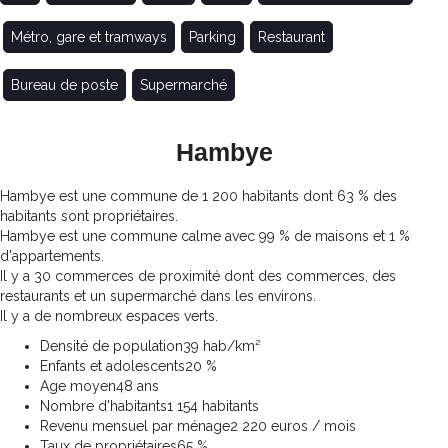
Métro, gare et tramways
Parking
Restaurant
Bureau de poste
Supermarché
Hambye
Hambye est une commune de 1 200 habitants dont 63 % des
habitants sont propriétaires.
Hambye est une commune calme avec 99 % de maisons et 1 %
d'appartements.
Il y a 30 commerces de proximité dont des commerces, des
restaurants et un supermarché dans les environs.
Il y a de nombreux espaces verts.
Densité de population
39 hab/km²
Enfants et adolescents
20 %
Age moyen
48 ans
Nombre d'habitants
1 154 habitants
Revenu mensuel par ménage
2 220 euros / mois
Taux de propriétaires
65 %