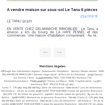
EXCLUSIVITE propriété rénovée 5 chambres avec dépendances sur un terrain d'env. 4550m²à Equilly
347 000 €
EQUILLY 50320
À 15 minutes de Granville , en exclusivité une maison
rénovée pensée pour toute la famille ! Vous rêvez
d'espace, de confort et de tranquillité, tout en restant
proche de Granville ? Cette propriété a tout pour vous
séduire ! Entièrement rénovée, cette belle maison familiale
offre des volumes généreux et une configuration idéale
pour accueillir une grande famille ou recevoir vos proches.
Dès l'entrée, vous serez séduits par une agréable pièce de
vie baignée de lumière, où la cuisine équipée s'ouvre
harmonieusement sur le séjour et le salon, créant un
espace chaleureux et convivial. Une arrière-cuisine facilite le
quotidien, tandis qu'un dressing et un WC indépendant
Mentions légales
complètent ce niveau. Le véritable atout ? Une chambre de
plain-pied avec sa salle d'eau privative, idéale pour une
Affichage des informations légales : Delamarche Immobilier - Gavray | Raison sociale : SARL
suite parentale ou pour recevoir en toute indépendance. À
DELAMARCHE IMMO.COM | Adresse siège social : 20 Rue de la Libération - 50450 Gavray-
l'étage, la maison propose une distribution originale offrant
sur-Sienne | Siret : 53499630100063 | RCS : COUTANCES | Numero TVA
intimité et fonctionnalité : une première chambre accessible
Intracommunautaire : FR46534996301 | Forme juridique : SARL | Capital social : 14 500 |
par un escalier indépendant, puis, par un second accès,
Assurance RCP : POLICE N°120 137 405 |
trois belles chambres supplémentaires, une salle de bains,
Carte T : CPI 5002 2015 000 000 879 | Date de délivrance : 0000-00-00 | Lieu de délivrance :
un WC indépendant et un dégagement. Un grenier vient
270 Ampère - ZA de la Lande 50380 SAINT PAIR SUR MER | Caisse de garantie financière :
compléter l'ensemble. Côté dépendances, vous
GALIAN. | N° de caisse de garantie : 44011N | Adresse caisse de garantie : 89 rue de La
bénéficierez d'un garage attenant avec grenier, ainsi que de
Boëtie - 75008 PARIS | Montant de la garantie financière : 700 000 | Carte G : CPI 5002 2015
deux préaux, parfaits pour le rangement, le bricolage ou
000 000 879 | Date de délivrance : 0000-00-00 | Lieu de délivrance : 270 Ampère - ZA de la
l'aménagement d'un espace de réception extérieur.
Lande 50380 SAINT PAIR SUR MER | Caisse de garantie financière : GALIAN | N° de caisse