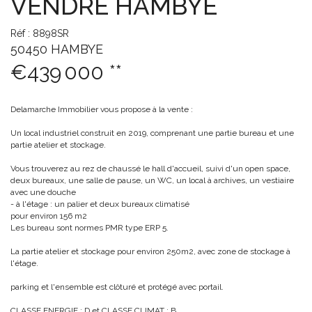
VENDRE HAMBYE
Réf : 8898SR
50450 HAMBYE
€439 000
**
Delamarche Immobilier vous propose à la vente :
Un local industriel construit en 2019, comprenant une partie bureau et une
partie atelier et stockage.
Vous trouverez au rez de chaussé le hall d'accueil, suivi d'un open space,
deux bureaux, une salle de pause, un WC, un local à archives, un vestiaire
avec une douche
- à l'étage : un palier et deux bureaux climatisé
pour environ 156 m2
Les bureau sont normes PMR type ERP 5.
La partie atelier et stockage pour environ 250m2, avec zone de stockage à
l'étage.
parking et l'ensemble est clôturé et protégé avec portail.
CLASSE ENERGIE : D et CLASSE CLIMAT : B