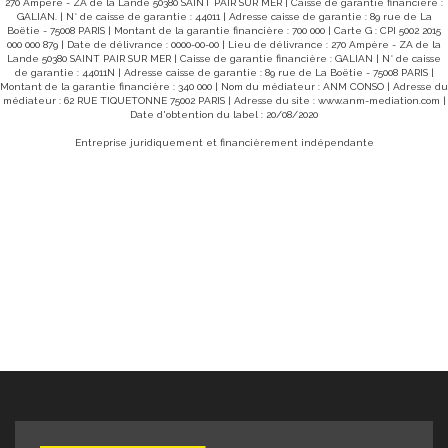
270 Ampère - ZA de la Lande 50380 SAINT PAIR SUR MER | Caisse de garantie financière :
utilisés pour établir cette estimation : 2021-2022-202
ont disponibles
GALIAN. | N° de caisse de garantie : 44011 | Adresse caisse de garantie : 89 rue de La
: 170 000 € Honoraires à la charge du vendeur. REF SR Les
ques.gouv.fr
Boëtie - 75008 PARIS | Montant de la garantie financière : 700 000 | Carte G : CPI 5002 2015
informations sur les risques auxquels ce bien 
charge vendeur.
000 000 879 | Date de délivrance : 0000-00-00 | Lieu de délivrance : 270 Ampère - ZA de la
sont disponibles sur le site Géor
Lande 50380 SAINT PAIR SUR MER | Caisse de garantie financière : GALIAN | N° de caisse
www.georisques.gouv.fr Pour visiter contacter Simon
 87 59 85.
de garantie : 44011N | Adresse caisse de garantie : 89 rue de La Boëtie - 75008 PARIS |
Regnault Delamarche Immobilie
Montant de la garantie financière : 340 000 | Nom du médiateur : ANM CONSO | Adresse du
médiateur : 62 RUE TIQUETONNE 75002 PARIS | Adresse du site :
www.anm-mediation.com
|
Date d'obtention du label : 20/08/2020
Entreprise juridiquement et financièrement indépendante