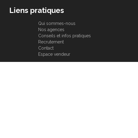
Liens pratiques
Qui sommes-nous
Nos agences
Conseils et infos pratiques
Recrutement
Contact
Espace vendeur
Nos outils
Simulateur de crédits
Calcul de frais de notaire
Trouver un acquéreur
Honoraires
Plan
Copyright 2020
du
Delamarche
site
Immobilier