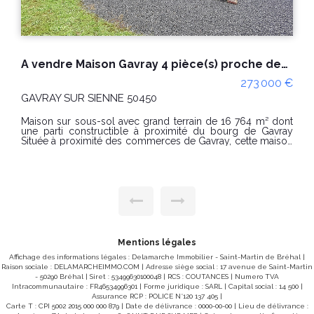
A vendre Maison Gavray 4 pièce(s) proche des commodités avec constructible.
273 000 €
LE MESNIL VILLEMAN 50450
 16 764 m² dont
DELAMARCHE IMMOBILIER vous propose en ex
ourg de Gavray
cette maison situér sur la commune de GAVRAY SUR
y, cette maison
SIENNE (Mesnil-Villeman), au calme de la
truite sur sous-
normande. Au rez-de-chaussée, elle comprend un
aste terrain de
agréable salon-séjour, une cuisine avec c
conviviale, un espace buanderie, un WC indépen
vec coin repas
qu'une salle d'eau avec baignoire et un sec
 terrasse Trois
l'étage, un palier dessert trois belles chambres. Édifiée sur
 indépendant
un terrain généreux de 4 760 m², cette propriét
l
cadre verdoyant idéal pour profiter plei
l'extérieur, créer un jardin, accueillir des 
simplement savourer la tranquillité des lieux. Située
e stockage et
Mesnil-Villeman, dans un environnement paisib
Mentions légales
restant à proximité des axes reliant Villedieu-
 de suite avec
Affichage des informations légales : Delamarche Immobilier - Saint-Martin de Bréhal |
Saint-Lô et la baie du Mont-Saint-Michel, ce
r CLASSE
Raison sociale : DELAMARCHEIMMO.COM | Adresse siège social : 17 avenue de Saint-Martin
constitue une belle opportunité pour une 
- 50290 Bréhal | Siret : 53499630100048 | RCS : COUTANCES | Numero TVA
principale comme secondaire. Classe énergie : D (237) -
sage standard :
Intracommunautaire : FR46534996301 | Forme juridique : SARL | Capital social : 14 500 |
Classe climat : B (8) Montant estimé des dépenses
annuelles d'énergie pour un usage standard : entre 27
Assurance RCP : POLICE N°120 137 405 |
2021-2022-2023.
Carte T : CPI 5002 2015 000 000 879 | Date de délivrance : 0000-00-00 | Lieu de délivrance :
et 3713 € / an Date de référence des prix de l'énergie