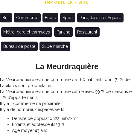
IMMOBILIER - SITE
Bus
Commerce
Ecole
Sport
Parc, Jardin et Square
Métro, gare et tramways
Parking
Restaurant
Bureau de poste
Supermarché
La Meurdraquière
La Meurdraquière est une commune de 160 habitants dont 71 % des
habitants sont propriétaires.
La Meurdraquière est une commune calme avec 99 % de maisons et
1 % d'appartements.
Il y a 1 commerce de proximité.
Il y a de nombreux espaces verts.
Densité de population
22 hab/km²
Enfants et adolescents
23 %
Age moyen
43 ans