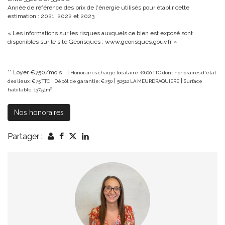
Année de référence des prix de l'énergie utilisés pour établir cette
estimation : 2021, 2022 et 2023
« Les informations sur les risques auxquels ce bien est exposé sont
disponibles sur le site Géorisques : www.georisques.gouv.fr »
**
Loyer €750/mois
|
Honoraires charge locataire: €600 TTC
dont honoraires d'état
|
|
|
des lieux: €75 TTC
Dépôt de garantie: €750
50510 LA MEURDRAQUIERE
Surface
habitable: 137.51m²
Nos honoraires
Partager :