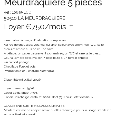
Meurdraquière 5 pièces
Réf : 10645-LOC
50510 LA MEURDRAQUIERE
Loyer €750/mois
**
Une maison à usage d'habitation comprenant:
Au rez de chaussée: véranda, cuisine, séjour avec cheminée, WC, salle
d'eau et arrière cuisine et une cave.
A l'étage: un palier desservant 4 chambres, un WC et une salle d'eau.
Cour à l'arrière de la maison. + possibilité d'un terrain annexe
Un carport partagé.
Chauffage Fuel et bois
Production d'eau chaude électrique
Disponible mi Juillet 2026
Loyer mensuel: 750€
Dépôt de garantie: 750€
Honoraires charge locataire: 600€ dont 75€ pour l'état des lieux
CLASSE ENERGIE : E et CLASSE CLIMAT : E
Montant estimé des dépenses annuelles d'énergie pour un usage standard :
entre 3380€ et 5300€