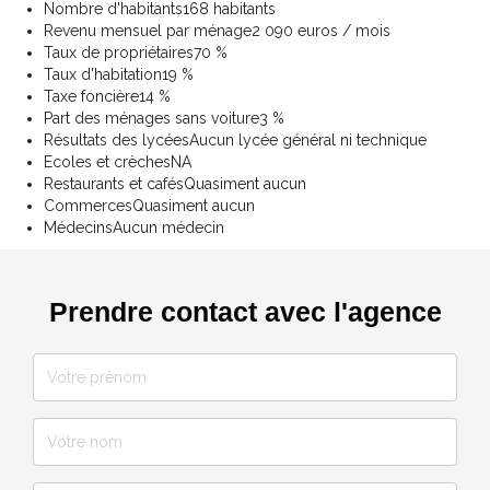
Nombre d'habitants
168 habitants
Revenu mensuel par ménage
2 090 euros / mois
Taux de propriétaires
70 %
Taux d'habitation
19 %
Taxe foncière
14 %
Part des ménages sans voiture
3 %
Résultats des lycées
Aucun lycée général ni technique
Ecoles et crèches
NA
Restaurants et cafés
Quasiment aucun
Commerces
Quasiment aucun
Médecins
Aucun médecin
Prendre contact avec l'agence