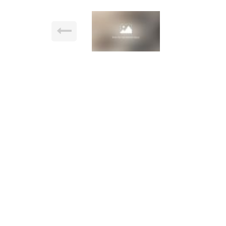
A louer, GAVRAY , au
charmante maison (co
Réf : 4031LOC-41
50450 GAVRAY
loué
Centre ville de GAVRAY au pied des commerces et é
comprenant :
Au rez de chaussée : Une salle à manger, une cuisin
garage.
Étage accessible par monte escalier électrique.