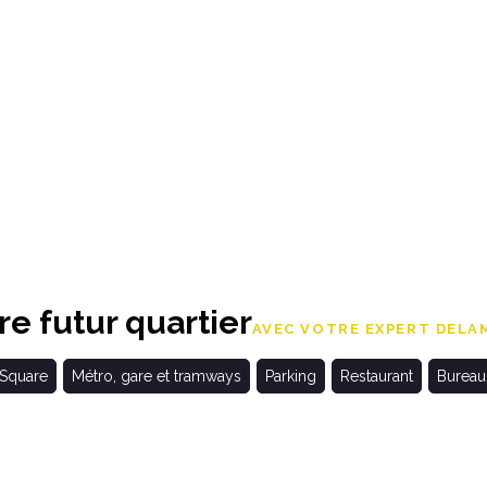
e futur quartier
AVEC VOTRE EXPERT DELAM
 Square
Métro, gare et tramways
Parking
Restaurant
Bureau