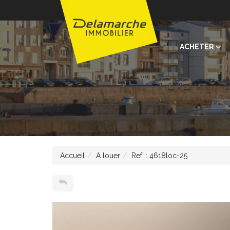
ACHETER
Accueil
A louer
Ref. : 4618loc-25