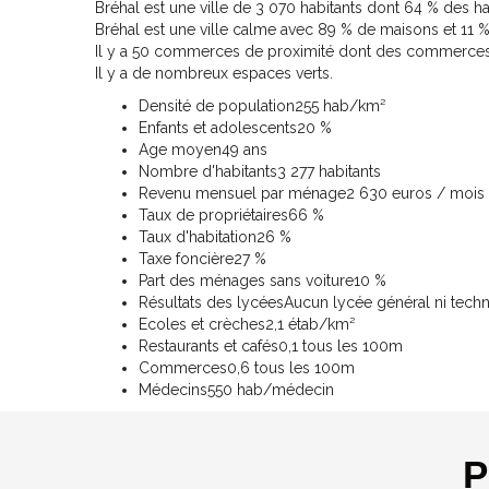
Bréhal est une ville de 3 070 habitants dont 64 % des hab
Bréhal est une ville calme avec 89 % de maisons et 11 
Il y a 50 commerces de proximité dont des commerces,
Il y a de nombreux espaces verts.
Densité de population
255 hab/km²
Enfants et adolescents
20 %
Age moyen
49 ans
Nombre d'habitants
3 277 habitants
Revenu mensuel par ménage
2 630 euros / mois
Taux de propriétaires
66 %
Taux d'habitation
26 %
Taxe foncière
27 %
Part des ménages sans voiture
10 %
Résultats des lycées
Aucun lycée général ni tech
Ecoles et crèches
2,1 étab/km²
Restaurants et cafés
0,1 tous les 100m
Commerces
0,6 tous les 100m
Médecins
550 hab/médecin
P