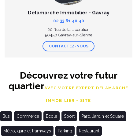
Delamarche Immobilier - Gavray
02.33.61.40.40
20 Rue de la Libération
50450 Gavray-sur-Sienne
CONTACTEZ-NOUS
Découvrez votre futur
quartier
AVEC VOTRE EXPERT DELAMARCHE
IMMOBILIER - SITE
Bus
Commerce
Ecole
Sport
Parc, Jardin et Square
Métro, gare et tramways
Parking
Restaurant