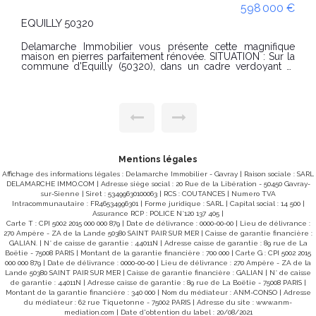
€
107 000 €
LA HAYE PESNEL 50320
e
SITUATION : Dans le bourg de La Haye Pesnel, avec les
commerces à pieds, Maison de ville mitoyenne
t
comprenant : au rez-de-chaussée : un séjour, une cuisine,
0
deux entrées, un wc, un porche. Au 1er étage : un palier
desservant 4 chambres, une salle d'eau, un débarras.
,
grenier au-dessus. EXTERIEUR : un jardin, sur un terrain de
s
160m². DPE : Sans mode de chauffage, "Les informations
n
sur les risques auxquels ce bien est exposé sont
à
disponibles sur le site Géorisques :
à
www.georisques.gouv.fr" Pour visiter contacter Laurine
é
Hamel au 02 33 91 40 43 ou au 07 76 74 43 93,
e
Mentions légales
r
c
Affichage des informations légales : Delamarche Immobilier - Gavray | Raison sociale : SARL
DELAMARCHE IMMO.COM | Adresse siège social : 20 Rue de la Libération - 50450 Gavray-
t
sur-Sienne | Siret : 53499630100063 | RCS : COUTANCES | Numero TVA
c
Intracommunautaire : FR46534996301 | Forme juridique : SARL | Capital social : 14 500 |
Assurance RCP : POLICE N°120 137 405 |
u
Carte T : CPI 5002 2015 000 000 879 | Date de délivrance : 0000-00-00 | Lieu de délivrance :
270 Ampère - ZA de la Lande 50380 SAINT PAIR SUR MER | Caisse de garantie financière :
t
GALIAN. | N° de caisse de garantie : 44011N | Adresse caisse de garantie : 89 rue de La
e
Boëtie - 75008 PARIS | Montant de la garantie financière : 700 000 | Carte G : CPI 5002 2015
s
000 000 879 | Date de délivrance : 0000-00-00 | Lieu de délivrance : 270 Ampère - ZA de la
Lande 50380 SAINT PAIR SUR MER | Caisse de garantie financière : GALIAN | N° de caisse
e
de garantie : 44011N | Adresse caisse de garantie : 89 rue de La Boëtie - 75008 PARIS |
Montant de la garantie financière : 340 000 | Nom du médiateur : ANM-CONSO | Adresse
e
du médiateur : 62 rue Tiquetonne - 75002 PARIS | Adresse du site :
www.anm-
e
mediation.com
| Date d'obtention du label : 20/08/2021