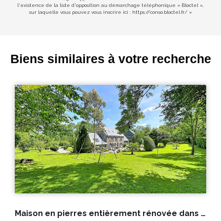
l'existence de la liste d'opposition au démarchage téléphonique « Bloctel »,
sur laquelle vous pouvez vous inscrire ici :
https://conso.bloctel.fr/
»
Biens similaires à votre recherche
e
A vendre maison à La Haye Pesnel