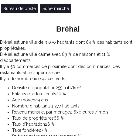
Bureau de poste
Supermarché
Bréhal
Bréhal est une ville de 3 070 habitants dont 64 % des habitants sont
propriétaires.
Bréhal est une ville calme avec 89 % de maisons et 11 %
d'appartements.
Il y a 50 commerces de proximité dont des commerces, des
restaurants et un supermarché.
Il y a de nombreux espaces verts.
Densité de population
255 hab/km²
Enfants et adolescents
20 %
Age moyen
49 ans
Nombre d'habitants
3 277 habitants
Revenu mensuel par ménage
2 630 euros / mois
Taux de propriétaires
66 %
Taux d'habitation
26 %
Taxe foncière
27 %