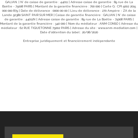
GALIAN. | N° de caisse de garantie : 44011 | Adresse caisse de garantie : 89 rue de La
Boëtie - 75008 PARIS | Montant de la garantie financière : 700 000 | Carte G : CPI 5002 2015
000 000 879 | Date de délivrance : 0000-00-00 | Lieu de délivrance : 270 Ampère - ZA de la
Lande 50380 SAINT PAIR SUR MER | Caisse de garantie financière : GALIAN | N° de caisse
de garantie : 44011N | Adresse caisse de garantie : 89 rue de La Boëtie - 75008 PARIS |
Montant de la garantie financière : 340 000 | Nom du médiateur : ANM CONSO | Adresse du
Maison Orval Sur Sienne 5 pièce(s) 172.30 m2
médiateur : 62 RUE TIQUETONNE 75002 PARIS | Adresse du site :
www.anm-mediation.com
|
Date d'obtention du label : 20/08/2020
Loyer 805 €/mois
**
ORVAL SUR SIENNE 50660
Entreprise juridiquement et financièrement indépendante
Une maison d'habitation mitoyenne d'un coté, situé entre
Coutances et Granville, comprenant : au Rez de chaussée :
Une entrée, un WC, une cuisine aménagée et équipée , un
séjour avec cheminée décorative, un cellier A l'étage : un
palier, une salle de bain, un WC Indépendant, 4 chambres,
une salle d'eau avec WC - un jardin arboré de plus de
600m2 avec une dépendance et une terrasse L'entrée de la
cour est commune aux trois logements. Chauffage au sol
électrique au rez de chaussez et radiateurs à l'étage.
Production d'eau chaude électrique Disponible dès
maintenant. Classe Energie : D et Classe Climat : B Montant
estimé des dépenses annuelles d'énergie pour un usage
standard entre 2920€ et 3980 € par an (prix moyens des
énergies indexés au 01/01/2021) Loyer: 805€ Dépôt de
Garantie: 805€ Honoraires charges locataires : 644 euros
dont 80.50€ euros d'état des lieux « Les informations sur
les risques auxquels ce bien est exposé sont disponibles
sur le site Géorisques : www.georisques.gouv.fr »