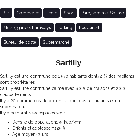
Bus
Commerce
Ecole
Sport
Parc, Jardin et Square
Métro, gare et tramways
Parking
Restaurant
Bureau de poste
Supermarché
Sartilly
Sartilly est une commune de 1 570 habitants dont 51 % des habitants
sont propriétaires.
Sartilly est une commune calme avec 80 % de maisons et 20 %
d'appartements.
Il y a 20 commerces de proximité dont des restaurants et un
supermarché.
Il y a de nombreux espaces verts.
Densité de population
139 hab/km²
Enfants et adolescents
25 %
Age moyen
43 ans