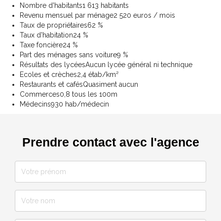
Nombre d'habitants
1 613 habitants
Revenu mensuel par ménage
2 520 euros / mois
Taux de propriétaires
62 %
Taux d'habitation
24 %
Taxe foncière
24 %
Part des ménages sans voiture
9 %
Résultats des lycées
Aucun lycée général ni technique
Ecoles et crèches
2,4 étab/km²
Restaurants et cafés
Quasiment aucun
Commerces
0,8 tous les 100m
Médecins
930 hab/médecin
Prendre contact avec l'agence