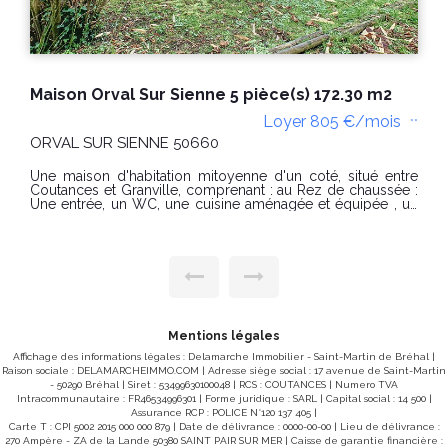
Maison Orval Sur Sienne 5 pièce(s) 172.30 m2
Loyer 805 €/mois
**
ORVAL SUR SIENNE 50660
Une maison d'habitation mitoyenne d'un coté, situé entre
Coutances et Granville, comprenant : au Rez de chaussée :
Une entrée, un WC, une cuisine aménagée et équipée , un
séjour avec cheminée décorative, un cellier A l'étage : un
palier, une salle de bain, un WC Indépendant, 4 chambres,
une salle d'eau avec WC - un jardin arboré de plus de
u
600m2 avec une dépendance et une terrasse L'entrée de la
cour est commune aux trois logements. Chauffage au sol
électrique au rez de chaussez et radiateurs à l'étage.
Production d'eau chaude électrique Disponible dès
maintenant. Classe Energie : D et Classe Climat : B Montant
mai
estimé des dépenses annuelles d'énergie pour un usage
Mentions légales
standard entre 2920€ et 3980 € par an (prix moyens des
énergies indexés au 01/01/2021) Loyer: 805€ Dépôt de
Affichage des informations légales : Delamarche Immobilier - Saint-Martin de Bréhal |
Garantie: 805€ Honoraires charges locataires : 644 euros
Raison sociale : DELAMARCHEIMMO.COM | Adresse siège social : 17 avenue de Saint-Martin
dont 80.50€ euros d'état des lieux « Les informations sur
d
- 50290 Bréhal | Siret : 53499630100048 | RCS : COUTANCES | Numero TVA
les risques auxquels ce bien est exposé sont disponibles
Intracommunautaire : FR46534996301 | Forme juridique : SARL | Capital social : 14 500 |
sur le site Géorisques : www.georisques.gouv.fr »
Assurance RCP : POLICE N°120 137 405 |
Carte T : CPI 5002 2015 000 000 879 | Date de délivrance : 0000-00-00 | Lieu de délivrance :
270 Ampère - ZA de la Lande 50380 SAINT PAIR SUR MER | Caisse de garantie financière :