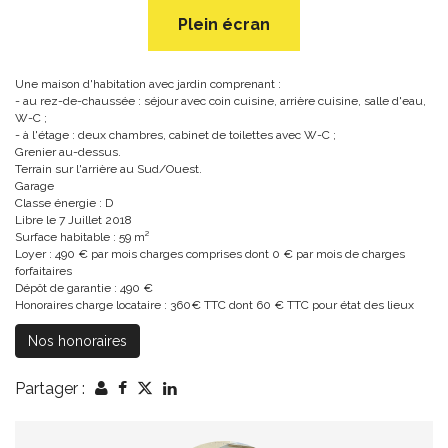
Plein écran
Une maison d'habitation avec jardin comprenant :
- au rez-de-chaussée : séjour avec coin cuisine, arrière cuisine, salle d'eau,
W-C ;
- à l'étage : deux chambres, cabinet de toilettes avec W-C ;
Grenier au-dessus.
Terrain sur l'arrière au Sud/Ouest.
Garage
Classe énergie : D
Libre le 7 Juillet 2018
Surface habitable : 59 m²
Loyer : 490 € par mois charges comprises dont 0 € par mois de charges
forfaitaires
Dépôt de garantie : 490 €
Honoraires charge locataire : 360€ TTC dont 60 € TTC pour état des lieux
Nos honoraires
Partager :