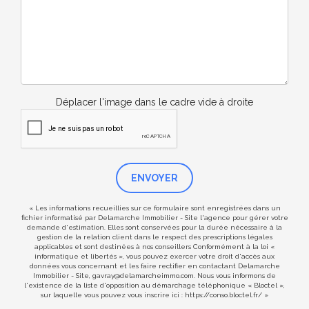
Déplacer l'image dans le cadre vide à droite
ENVOYER
« Les informations recueillies sur ce formulaire sont enregistrées dans un
fichier informatisé par Delamarche Immobilier - Site l'agence pour gérer votre
demande d'estimation. Elles sont conservées pour la durée nécessaire à la
gestion de la relation client dans le respect des prescriptions légales
applicables et sont destinées à nos conseillers Conformément à la loi «
informatique et libertés », vous pouvez exercer votre droit d'accès aux
données vous concernant et les faire rectifier en contactant Delamarche
Immobilier - Site, gavray@delamarcheimmo.com. Nous vous informons de
l'existence de la liste d'opposition au démarchage téléphonique « Bloctel »,
sur laquelle vous pouvez vous inscrire ici :
https://conso.bloctel.fr/
»