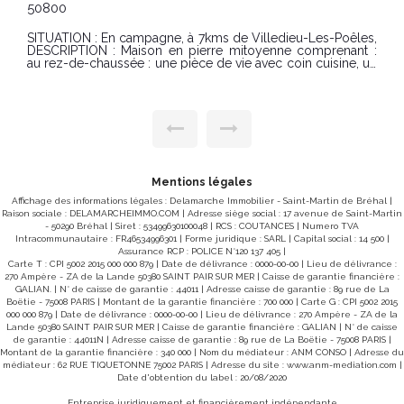
DELAMARCHE IMMOBILIER vous propose : SITUATION : LA
COLOMBE à 5kms du centre ville de Villedieu Les Poêles e
à 5kms de l'échangeur A84 DESCRIPTION : Pavillon de
plain-pied sans vis à vis offrant un cadre de vie fonctionne
e, un
et confortable : Elle se compose d'une entrée avec placard,
t wc,
d'une cuisine semi-équipée ouverte sur un lumineu
grange
séjour/salle à manger agrémenté d'un poêle à granulés
idéal pour des moments conviviaux en toute saison. Un
buanderie avec accès direct au garage vient compléter le
s
espaces de service. L'espace nuit, desservi par un couloir
xposé
comprend trois chambres ainsi qu'une salle d'eau. A
es :
L'EXTERIEUR : vous profiterez d'un terrain de 822 m²
entièrement clos et verdoyant, offrant un bel espace pou
les loisirs, le jardinage ou les repas en plein air sur un
Mentions légales
terrasse exposée plein SUD. CLASSE ENERGIE : B (72)
Affichage des informations légales : Delamarche Immobilier - Saint-Martin de Bréhal |
CLASSE CLIMAT : A (2) Montant estimé des dépenses
Raison sociale : DELAMARCHEIMMO.COM | Adresse siège social : 17 avenue de Saint-Martin
annuelles d'énergie pour un usage standard : entre 640
- 50290 Bréhal | Siret : 53499630100048 | RCS : COUTANCES | Numero TVA
euros et 940 euros / an. Date de référence des prix de
Intracommunautaire : FR46534996301 | Forme juridique : SARL | Capital social : 14 500 |
l'énergie utilisés pour établir cette estimation 
Assurance RCP : POLICE N°120 137 405 |
2021/2022/2023 Les informations sur les risques auxquels
Carte T : CPI 5002 2015 000 000 879 | Date de délivrance : 0000-00-00 | Lieu de délivrance :
ce bien est exposé sont disponibles sur le site Géorisques 
270 Ampère - ZA de la Lande 50380 SAINT PAIR SUR MER | Caisse de garantie financière :
www.georisques.gouv.fr PRIX : 227 000 €uros Honoraire
GALIAN. | N° de caisse de garantie : 44011 | Adresse caisse de garantie : 89 rue de La
charge vendeur. REFERENCE : 10699MB Pour visiter
Boëtie - 75008 PARIS | Montant de la garantie financière : 700 000 | Carte G : CPI 5002 2015
contacter l'agence Delamarche Immobilier Gavray au 02 3
000 000 879 | Date de délivrance : 0000-00-00 | Lieu de délivrance : 270 Ampère - ZA de la
61 40 40 ou Margaux BONNIERE au 06 61 46 17 81
Lande 50380 SAINT PAIR SUR MER | Caisse de garantie financière : GALIAN | N° de caisse
de garantie : 44011N | Adresse caisse de garantie : 89 rue de La Boëtie - 75008 PARIS |
Montant de la garantie financière : 340 000 | Nom du médiateur : ANM CONSO | Adresse du
médiateur : 62 RUE TIQUETONNE 75002 PARIS | Adresse du site :
www.anm-mediation.com
|
Date d'obtention du label : 20/08/2020
Entreprise juridiquement et financièrement indépendante