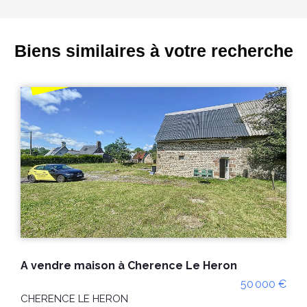
Biens similaires à votre recherche
A VENDRE : Pavillon de plain pied situé à La Colombe
00 €
227 000 
LA COLOMBE 50800