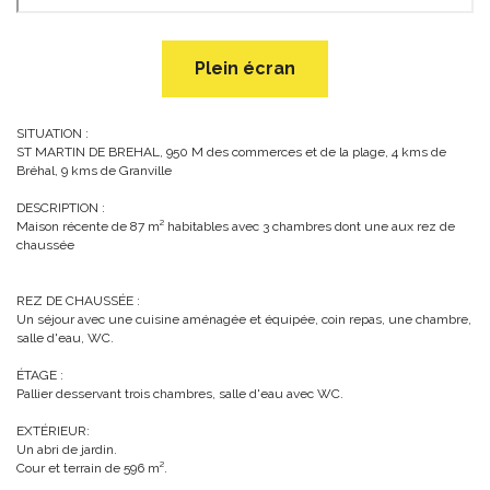
Plein écran
SITUATION :
ST MARTIN DE BREHAL, 950 M des commerces et de la plage, 4 kms de
Bréhal, 9 kms de Granville
DESCRIPTION :
Maison récente de 87 m² habitables avec 3 chambres dont une aux rez de
chaussée
REZ DE CHAUSSÉE :
Un séjour avec une cuisine aménagée et équipée, coin repas, une chambre,
salle d'eau, WC.
ÉTAGE :
Pallier desservant trois chambres, salle d'eau avec WC.
EXTÉRIEUR:
Un abri de jardin.
Cour et terrain de 596 m².