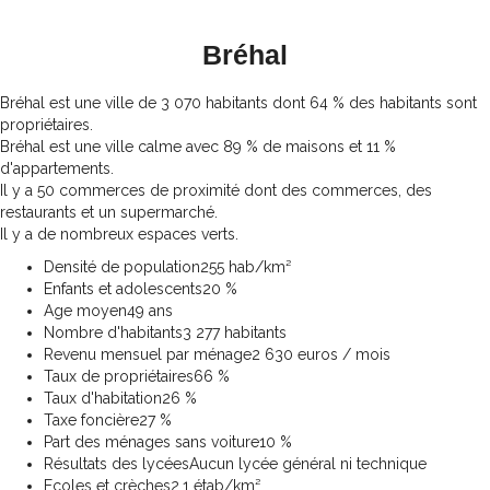
Bréhal
Bréhal est une ville de 3 070 habitants dont 64 % des habitants sont
propriétaires.
Bréhal est une ville calme avec 89 % de maisons et 11 %
d'appartements.
Il y a 50 commerces de proximité dont des commerces, des
restaurants et un supermarché.
Il y a de nombreux espaces verts.
Densité de population
255 hab/km²
Enfants et adolescents
20 %
Age moyen
49 ans
Nombre d'habitants
3 277 habitants
Revenu mensuel par ménage
2 630 euros / mois
Taux de propriétaires
66 %
Taux d'habitation
26 %
Taxe foncière
27 %
Part des ménages sans voiture
10 %
Résultats des lycées
Aucun lycée général ni technique
Ecoles et crèches
2,1 étab/km²