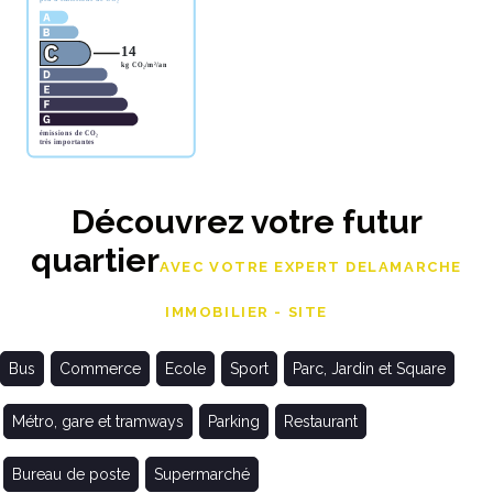
Découvrez votre futur
quartier
AVEC VOTRE EXPERT DELAMARCHE
IMMOBILIER - SITE
Bus
Commerce
Ecole
Sport
Parc, Jardin et Square
Métro, gare et tramways
Parking
Restaurant
Bureau de poste
Supermarché