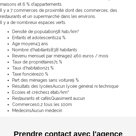
maisons et 6 % d'appartements.
Il y a 7 commerces de proximité dont des commerces, des
restaurants et un supermarché dans les environs.
Il y a de nombreux espaces verts.
Densité de population
58 hab/km²
Enfants et adolescents
24 %
Age moyen
43 ans
Nombre d'habitants
838 habitants
Revenu mensuel par ménage
2 460 euros / mois
Taux de propriétaires
71 %
Taux d'habitation
21 %
Taxe foncière
20 %
Part des ménages sans voiture
9 %
Résultats des lycées
Aucun lycée général ni technique
Ecoles et crèches
1 étab/km²
Restaurants et cafés
Quasiment aucun
Commerces
0,2 tous les 100m
Médecins
Aucun médecin
Prendre contact avec l'agence