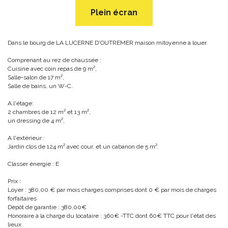
Plein écran
Dans le bourg de LA LUCERNE D'OUTREMER maison mitoyenne à louer.
Comprenant au rez de chaussée :
Cuisine avec coin repas de 9 m²,
Salle-salon de 17 m²,
Salle de bains, un W-C.
A l'étage:
2 chambres de 12 m² et 13 m²,
un dressing de 4 m²,
A l'extérieur :
Jardin clos de 124 m² avec cour, et un cabanon de 5 m².
Classer énergie : E
Prix :
Loyer : 380,00 € par mois charges comprises dont 0 € par mois de charges
forfaitaires
Dépôt de garantie : 380,00€
Honoraire à la charge du locataire : 360€ -TTC dont 60€ TTC pour l'état des
lieux