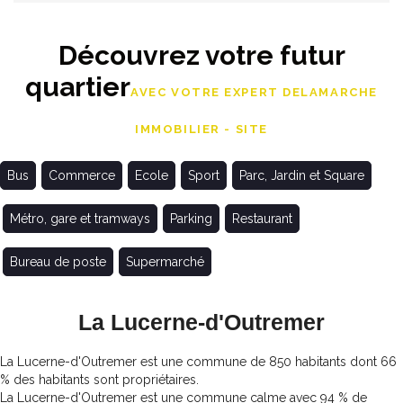
Découvrez votre futur
quartier
AVEC VOTRE EXPERT DELAMARCHE
IMMOBILIER - SITE
Bus
Commerce
Ecole
Sport
Parc, Jardin et Square
Métro, gare et tramways
Parking
Restaurant
Bureau de poste
Supermarché
La Lucerne-d'Outremer
La Lucerne-d'Outremer est une commune de 850 habitants dont 66
% des habitants sont propriétaires.
La Lucerne-d'Outremer est une commune calme avec 94 % de