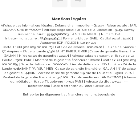
privilégié aux grèves. Un bien rare, presque confi
ucher. Un
Une maison pleine de charme et de volumes Au
rt : - Trois
chaussée : Entrée ouvrant sur une superbe salle 
avec plafond cathédrale et mezzanine Cuisine co
avec coin repas Séjour chaleureux avec cheminée
itée . Un
Mentions légales
Couloir desservant 2 chambres Salle d'eau 
Affichage des informations légales : Delamarche Immobilier - Gavray | Raison sociale : SARL
Garage et cave attenants À l'étage : Salon cosy baigné de
DELAMARCHE IMMO.COM | Adresse siège social : 20 Rue de la Libération - 50450 Gavray-
lumière Chambre avec accès indépendant vers l'e
sur-Sienne | Siret : 53499630100063 | RCS : COUTANCES | Numero TVA
(idéal pour accueillir ou projet locatif) Salle d'e
Intracommunautaire : FR46534996301 | Forme juridique : SARL | Capital social : 14 500 |
privatifs Un extérieur exceptionnel Terrain clos et arboré
imaires, à 5
Assurance RCP : POLICE N°120 137 405 |
d'environ 2 300 m² Accès direct aux grèves , un p
 et services
Carte T : CPI 5002 2015 000 000 879 | Date de délivrance : 0000-00-00 | Lieu de délivrance :
rare Vue imprenable et évolutive sur le Mont Pourqu
270 Ampère - ZA de la Lande 50380 SAINT PAIR SUR MER | Caisse de garantie financière :
un bien unique ? Parce qu'ici, on ne parle pas s
GALIAN. | N° de caisse de garantie : 44011N | Adresse caisse de garantie : 89 rue de La
d'une maison, mais d'un lieu de vie hors du commu
 et
Boëtie - 75008 PARIS | Montant de la garantie financière : 700 000 | Carte G : CPI 5002 2015
ciel, terre et mer. Un spot parfait pour se res
000 000 879 | Date de délivrance : 0000-00-00 | Lieu de délivrance : 270 Ampère - ZA de la
recevoir, ou même développer un projet touris
ris) Les
Lande 50380 SAINT PAIR SUR MER | Caisse de garantie financière : GALIAN | N° de caisse
charme. Opportunité rare sur le secteur , à visiter sans
n est exposé
de garantie : 44011N | Adresse caisse de garantie : 89 rue de La Boëtie - 75008 PARIS |
tarder ! Réf 10386SC Prix de vente de la maison 450.000€
risques :
Montant de la garantie financière : 340 000 | Nom du médiateur : ANM-CONSO | Adresse
Honoraires à la charge de l'acquéreur 19.000€ Prix affiché
du médiateur : 62 rue Tiquetonne - 75002 PARIS | Adresse du site :
www.anm-
469 000€* Réf 10386SC * inclus 4,22% TTC d'hono
mediation.com
| Date d'obtention du label : 20/08/2021
la charge de l'acquéreur Absence de chauffage
 RUE DE LA
requis "Les informations sur les risques auxquels ce bien
Entreprise juridiquement et financièrement indépendante
est exposé sont disponibles sur le site Géor
e annonce :
www.georisques.gouv.fr" Pour visiter contacter Samuel
COLLIBEAUX à l'agence d 'AVRANCHES au 07 76 
ou 02 33 91 40 43