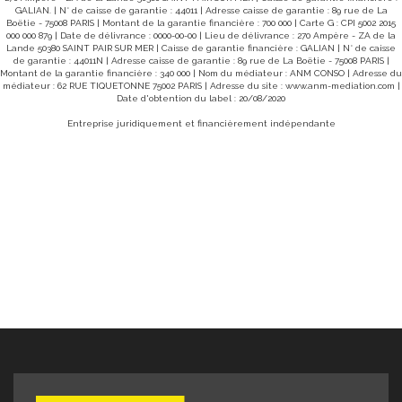
www.georisques.gouv.fr PRIX :139 000 €uros honoraires
GALIAN. | N° de caisse de garantie : 44011 | Adresse caisse de garantie : 89 rue de La
charge vendeur Pour visiter contacter Delamarche
Boëtie - 75008 PARIS | Montant de la garantie financière : 700 000 | Carte G : CPI 5002 2015
immobilier Gavray Simon Regnault au 06 14
000 000 879 | Date de délivrance : 0000-00-00 | Lieu de délivrance : 270 Ampère - ZA de la
33 61 40 40
Lande 50380 SAINT PAIR SUR MER | Caisse de garantie financière : GALIAN | N° de caisse
de garantie : 44011N | Adresse caisse de garantie : 89 rue de La Boëtie - 75008 PARIS |
Montant de la garantie financière : 340 000 | Nom du médiateur : ANM CONSO | Adresse du
médiateur : 62 RUE TIQUETONNE 75002 PARIS | Adresse du site :
www.anm-mediation.com
|
Date d'obtention du label : 20/08/2020
Entreprise juridiquement et financièrement indépendante