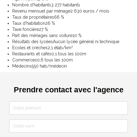
Nombre d'habitants
3 277 habitants
Revenu mensuel par ménage
2 630 euros / mois
Taux de propriétaires
66 %
Taux d'habitation
26 %
Taxe foncière
27 %
Part des ménages sans voiture
10 %
Résultats des lycées
Aucun lycée général ni technique
Ecoles et crèches
2,1 étab/km²
Restaurants et cafés
0,1 tous les 100m
Commerces
0,6 tous les 100m
Médecins
550 hab/médecin
Prendre contact avec l'agence