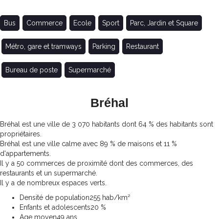
Bus
Commerce
Ecole
Sport
Parc, Jardin et Square
Métro, gare et tramways
Parking
Restaurant
Bureau de poste
Supermarché
Bréhal
Bréhal est une ville de 3 070 habitants dont 64 % des habitants sont
propriétaires.
Bréhal est une ville calme avec 89 % de maisons et 11 %
d'appartements.
Il y a 50 commerces de proximité dont des commerces, des
restaurants et un supermarché.
Il y a de nombreux espaces verts.
Densité de population
255 hab/km²
Enfants et adolescents
20 %
Age moyen
49 ans