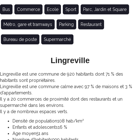
Bus
Commerce
Ecole
Sport
Parc, Jardin et Square
Métro, gare et tramways
Parking
Restaurant
Bureau de poste
Supermarché
Lingreville
Lingreville est une commune de 920 habitants dont 71 % des
habitants sont propriétaires.
Lingreville est une commune calme avec 97 % de maisons et 3 %
d'appartements.
Il y a 20 commerces de proximité dont des restaurants et un
supermarché dans les environs.
Il y a de nombreux espaces verts.
Densité de population
108 hab/km²
Enfants et adolescents
16 %
Age moyen
51 ans
Nombre d'habitants
999 habitants