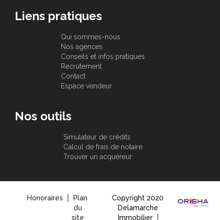
Liens pratiques
Qui sommes-nous
Nos agences
Conseils et infos pratiques
Recrutement
Contact
Espace vendeur
Nos outils
Simulateur de crédits
Calcul de frais de notaire
Trouver un acquéreur
Honoraires
Plan
Copyright 2020
du
Delamarche
site
Immobilier