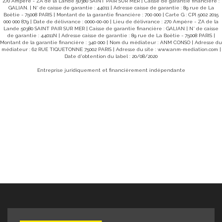
 Les différents modèles offrent un jardin
270 Ampère - ZA de la Lande 50380 SAINT PAIR SUR MER | Caisse de garantie financière :
www.georisques.gouv.fr" Pour visiter 
de chacun. Idéal pied-à-terre en
GALIAN. | N° de caisse de garantie : 44011 | Adresse caisse de garantie : 89 rue de La
DELAMARCHE IMMO.COM
résidence secondaire ou investissement
Boëtie - 75008 PARIS | Montant de la garantie financière : 700 000 | Carte G : CPI 5002 2015
000 000 879 | Date de délivrance : 0000-00-00 | Lieu de délivrance : 270 Ampère - ZA de la
 ces bien livré clé en main. Nous
Lande 50380 SAINT PAIR SUR MER | Caisse de garantie financière : GALIAN | N° de caisse
les tarifs et pour de plus amples
de garantie : 44011N | Adresse caisse de garantie : 89 rue de La Boëtie - 75008 PARIS |
-
Montant de la garantie financière : 340 000 | Nom du médiateur : ANM CONSO | Adresse du
'Aumesle ou au 02 33 46 96 79
médiateur : 62 RUE TIQUETONNE 75002 PARIS | Adresse du site :
www.anm-mediation.com
|
Date d'obtention du label : 20/08/2020
Entreprise juridiquement et financièrement indépendante