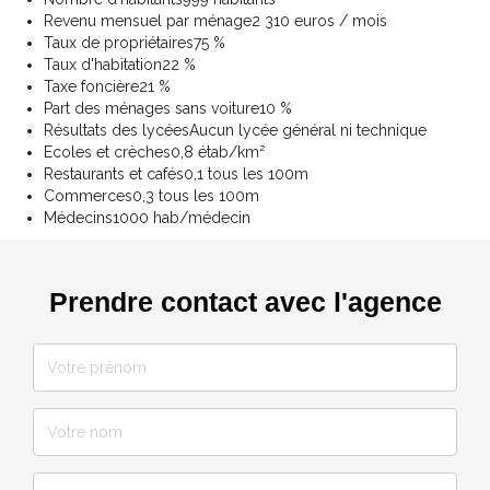
Revenu mensuel par ménage
2 310 euros / mois
Taux de propriétaires
75 %
Taux d'habitation
22 %
Taxe foncière
21 %
Part des ménages sans voiture
10 %
Résultats des lycées
Aucun lycée général ni technique
Ecoles et crèches
0,8 étab/km²
Restaurants et cafés
0,1 tous les 100m
Commerces
0,3 tous les 100m
Médecins
1000 hab/médecin
Prendre contact avec l'agence