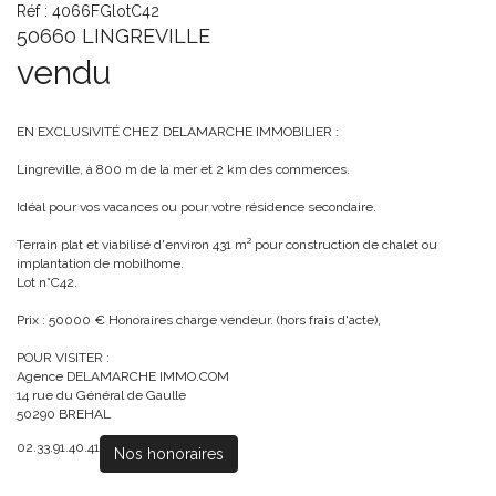
Réf : 4066FGlotC42
50660 LINGREVILLE
vendu
EN EXCLUSIVITÉ CHEZ DELAMARCHE IMMOBILIER :
Lingreville, à 800 m de la mer et 2 km des commerces.
Idéal pour vos vacances ou pour votre résidence secondaire.
Terrain plat et viabilisé d'environ 431 m² pour construction de chalet ou
implantation de mobilhome.
Lot n°C42.
Prix : 50000 € Honoraires charge vendeur. (hors frais d'acte),
POUR VISITER :
Agence DELAMARCHE IMMO.COM
14 rue du Général de Gaulle
50290 BREHAL
02.33.91.40.41
Nos honoraires