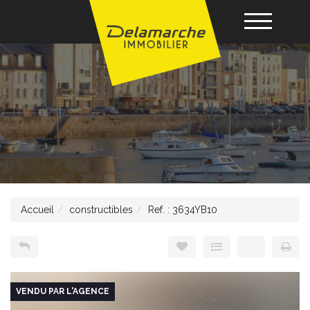
Acheter
Louer
Vendre
Accueil
constructibles
Ref. : 3634YB10
Gérance
Nos agences
VENDU PAR L'AGENCE