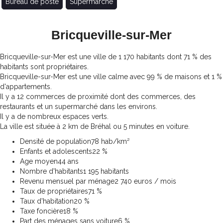
Bureau de poste
Supermarché
Bricqueville-sur-Mer
Bricqueville-sur-Mer est une ville de 1 170 habitants dont 71 % des
habitants sont propriétaires.
Bricqueville-sur-Mer est une ville calme avec 99 % de maisons et 1 %
d'appartements.
Il y a 12 commerces de proximité dont des commerces, des
restaurants et un supermarché dans les environs.
Il y a de nombreux espaces verts.
La ville est située à 2 km de Bréhal ou 5 minutes en voiture.
Densité de population
78 hab/km²
Enfants et adolescents
22 %
Age moyen
44 ans
Nombre d'habitants
1 195 habitants
Revenu mensuel par ménage
2 740 euros / mois
Taux de propriétaires
71 %
Taux d'habitation
20 %
Taxe foncière
18 %
Part des ménages sans voiture
6 %