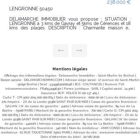
000 €
273 000
GAVRAY SUR SIENNE 50450
Maison sur sous-sol avec grand terrain de 16 764 m² do
 et 18
une parti constructible à proximité du bourg de Gavr
Située à proximité des commerces de Gavray, cette mais
d'habitation fonctionnelle et lumineuse construite sur sou
séjour
sol complet offre un beau potentiel sur un vaste terrain 
uisine
16 764 m². Description : Rez-de-chaussée Entrée
desservant un couloir central Cuisine avec coin rep
antes,
Séjour-salon spacieux avec accès direct à la terrasse Tro
 de la
chambres lumineuses Salle d'eau WC indépenda
 porte
Terrasse idéale pour profiter des extérieurs Sous-sol total
Garage buanderie cave. Atouts du bien Terrain de plus d'1,6
on vos
hectare, avec une partie constructible. Sous-sol complet
Mentions légales
u avec
offrant de nombreuses possibilités de stockage 
palier
d'aménagement Maison à quelques minutes des
Affichage des informations légales : Delamarche Immobilier - Saint-Martin de Bréhal |
commodités, bien entretenue, habitable de suite av
Raison sociale : DELAMARCHEIMMO.COM | Adresse siège social : 17 avenue de Saint-Martin
our et
quelques possibilités de mise au goût du jour CLASSE
- 50290 Bréhal | Siret : 53499630100048 | RCS : COUTANCES | Numero TVA
adre de
ENERGIE : F (312) - CLASSE CLIMAT : F (79) Montant estimé
Intracommunautaire : FR46534996301 | Forme juridique : SARL | Capital social : 14 500 |
des dépenses annuelles d'énergie pour un usage standard
Assurance RCP : POLICE N°120 137 405 |
éficie
2 819 € et 3 815 €. Date de référence des prix de l'énergie
Carte T : CPI 5002 2015 000 000 879 | Date de délivrance : 0000-00-00 | Lieu de délivrance :
sement
utilisés pour établir cette estimation : 2021-2022-202
270 Ampère - ZA de la Lande 50380 SAINT PAIR SUR MER | Caisse de garantie financière :
ettant
logement à consommation excessive Les informations sur
GALIAN. | N° de caisse de garantie : 44011 | Adresse caisse de garantie : 89 rue de La
our un
les risques auxquels ce bien est exposé sont disponibl
Boëtie - 75008 PARIS | Montant de la garantie financière : 700 000 | Carte G : CPI 5002 2015
sur le site Géorisques : www.georisques.gouv.
000 000 879 | Date de délivrance : 0000-00-00 | Lieu de délivrance : 270 Ampère - ZA de la
CONDITIONS : Prix : 273 000 € Honoraires charge vendeu
Lande 50380 SAINT PAIR SUR MER | Caisse de garantie financière : GALIAN | N° de caisse
0
REF 9737SRSR Pour visiter contacter l'agence Delamarche
de garantie : 44011N | Adresse caisse de garantie : 89 rue de La Boëtie - 75008 PARIS |
Immobilier Gavray -Simon Regnault au 06 14 87 59 85.
Montant de la garantie financière : 340 000 | Nom du médiateur : ANM CONSO | Adresse du
r cette
médiateur : 62 RUE TIQUETONNE 75002 PARIS | Adresse du site :
www.anm-mediation.com
|
Date d'obtention du label : 20/08/2020