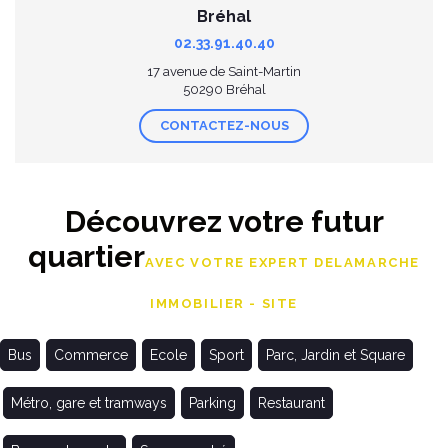
Bréhal
02.33.91.40.40
17 avenue de Saint-Martin
50290 Bréhal
CONTACTEZ-NOUS
Découvrez votre futur
quartier
AVEC VOTRE EXPERT DELAMARCHE
IMMOBILIER - SITE
Bus
Commerce
Ecole
Sport
Parc, Jardin et Square
Métro, gare et tramways
Parking
Restaurant