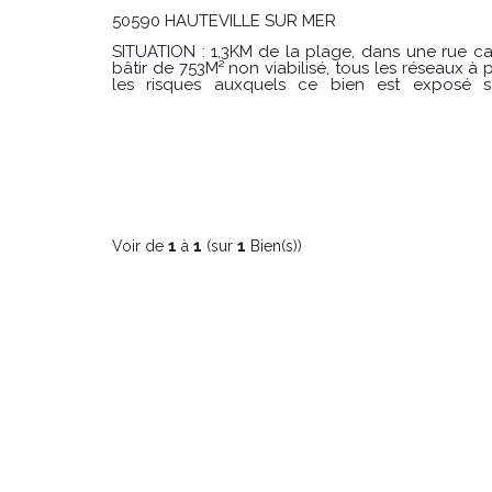
50590 HAUTEVILLE SUR MER
SITUATION : 1,3KM de la plage, dans une rue calme. DESCRIPTION : Terrain à
bâtir de 753M² non viabilisé, tous les réseaux à proximité. Les inf
les risques auxquels ce bien est exposé so
Géorisques : www.georisques.gouv.fr CONDITIONS : Prix : 88 000€ honoraires
charge vendeur Agence de Hauteville sur mer : 
Voir de
1
à
1
(sur
1
Bien(s))