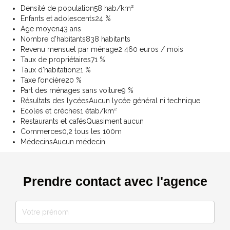
Densité de population
58 hab/km²
Enfants et adolescents
24 %
Age moyen
43 ans
Nombre d'habitants
838 habitants
Revenu mensuel par ménage
2 460 euros / mois
Taux de propriétaires
71 %
Taux d'habitation
21 %
Taxe foncière
20 %
Part des ménages sans voiture
9 %
Résultats des lycées
Aucun lycée général ni technique
Ecoles et crèches
1 étab/km²
Restaurants et cafés
Quasiment aucun
Commerces
0,2 tous les 100m
Médecins
Aucun médecin
Prendre contact avec l'agence