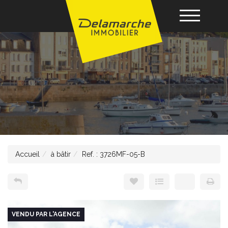
Acheter
Louer
Vendre
Accueil
à bâtir
Ref. : 3726MF-05-B
Gérance
Nos agences
VENDU PAR L'AGENCE