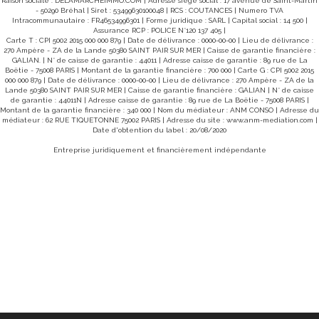
l, menuiseries en double vitrage bois et PVC,
Raison sociale : DELAMARCHEIMMO.COM | Adresse siège social : 17 avenue de Saint-Martin
par Aérothermie récen
nt fosse toutes eaux. L'ensemble sur une
- 50290 Bréhal | Siret : 53499630100048 | RCS : COUTANCES | Numero TVA
parfaitement entr
216), Classe climat:
Intracommunautaire : FR46534996301 | Forme juridique : SARL | Capital social : 14 500 |
Proximité des comm
Assurance RCP : POLICE N°120 137 405 |
maison où il fait b
ions sur les risques
Carte T : CPI 5002 2015 000 000 879 | Date de délivrance : 0000-00-00 | Lieu de délivrance :
portes d'Avranches. À découvrir sans tarder ! DPE : CEP 
ien est exposé sont disponibles sur le site
270 Ampère - ZA de la Lande 50380 SAINT PAIR SUR MER | Caisse de garantie financière :
167 kWh/m2 par an GES (C) 6 g CO2/
sques.gouv.fr" Pour visiter contacter
GALIAN. | N° de caisse de garantie : 44011 | Adresse caisse de garantie : 89 rue de La
des coûts annuels d'é
NT au 02 33 91 40 42 ou 06 19 12 79 08,
Boëtie - 75008 PARIS | Montant de la garantie financière : 700 000 | Carte G : CPI 5002 2015
2510 € par an. Prix moyens des énergies indexés sur les
000 000 879 | Date de délivrance : 0000-00-00 | Lieu de délivrance : 270 Ampère - ZA de la
années 2021, 2022
Lande 50380 SAINT PAIR SUR MER | Caisse de garantie financière : GALIAN | N° de caisse
informations sur 
de garantie : 44011N | Adresse caisse de garantie : 89 rue de La Boëtie - 75008 PARIS |
sont disponib
Montant de la garantie financière : 340 000 | Nom du médiateur : ANM CONSO | Adresse du
www.georisques.gouv.fr" Pour plus de ren
médiateur : 62 RUE TIQUETONNE 75002 PARIS | Adresse du site :
www.anm-mediation.com
pour organiser une vis
|
Date d'obtention du label : 20/08/2020
06.51.98.74.96 De
91.40 .42
Entreprise juridiquement et financièrement indépendante