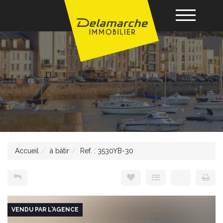
Acheter
Louer
Vendre
Accueil
à bâtir
Ref. : 3530YB-30
Gérance
Nos agences
VENDU PAR L'AGENCE