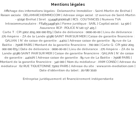
 €
énergies indexés sur les années 2021, 2022 et 2023
3
(abonnements compris). Les informations sur les risques
Mentions légales
auxquels ce bien est exposé sont disponibles sur le site
Affichage des informations légales : Delamarche Immobilier - Saint-Martin de Bréhal |
e
Géorisques : www.georisques.gouv.fr Pour visiter : Agence
Raison sociale : DELAMARCHEIMMO.COM | Adresse siège social : 17 avenue de Saint-Martin
DELAMARCHE IMMO.COM Florian GINARD 07.86.27.44.34
- 50290 Bréhal | Siret : 53499630100048 | RCS : COUTANCES | Numero TVA
Intracommunautaire : FR46534996301 | Forme juridique : SARL | Capital social : 14 500 |
Assurance RCP : POLICE N°120 137 405 |
Carte T : CPI 5002 2015 000 000 879 | Date de délivrance : 0000-00-00 | Lieu de délivrance :
270 Ampère - ZA de la Lande 50380 SAINT PAIR SUR MER | Caisse de garantie financière :
GALIAN. | N° de caisse de garantie : 44011 | Adresse caisse de garantie : 89 rue de La
Boëtie - 75008 PARIS | Montant de la garantie financière : 700 000 | Carte G : CPI 5002 2015
000 000 879 | Date de délivrance : 0000-00-00 | Lieu de délivrance : 270 Ampère - ZA de la
Lande 50380 SAINT PAIR SUR MER | Caisse de garantie financière : GALIAN | N° de caisse
de garantie : 44011N | Adresse caisse de garantie : 89 rue de La Boëtie - 75008 PARIS |
Montant de la garantie financière : 340 000 | Nom du médiateur : ANM CONSO | Adresse du
médiateur : 62 RUE TIQUETONNE 75002 PARIS | Adresse du site :
www.anm-mediation.com
|
Date d'obtention du label : 20/08/2020
Entreprise juridiquement et financièrement indépendante