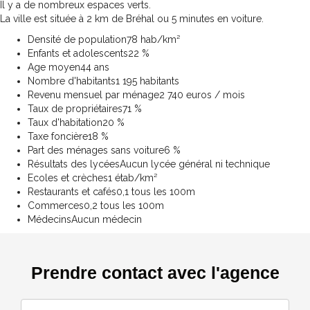
Il y a de nombreux espaces verts.
La ville est située à 2 km de Bréhal ou 5 minutes en voiture.
Densité de population
78 hab/km²
Enfants et adolescents
22 %
Age moyen
44 ans
Nombre d'habitants
1 195 habitants
Revenu mensuel par ménage
2 740 euros / mois
Taux de propriétaires
71 %
Taux d'habitation
20 %
Taxe foncière
18 %
Part des ménages sans voiture
6 %
Résultats des lycées
Aucun lycée général ni technique
Ecoles et crèches
1 étab/km²
Restaurants et cafés
0,1 tous les 100m
Commerces
0,2 tous les 100m
Médecins
Aucun médecin
Prendre contact avec l'agence