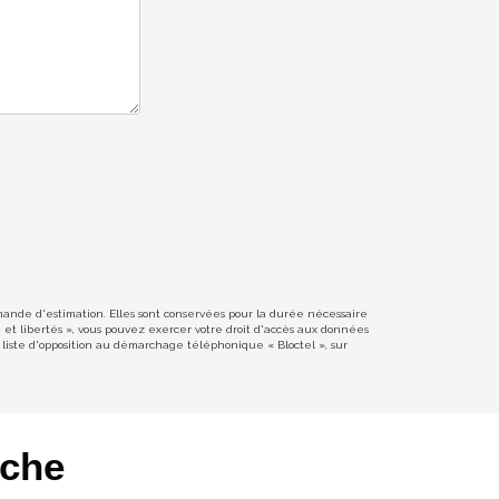
emande d'estimation. Elles sont conservées pour la durée nécessaire
e et libertés », vous pouvez exercer votre droit d'accès aux données
liste d'opposition au démarchage téléphonique « Bloctel », sur
rche