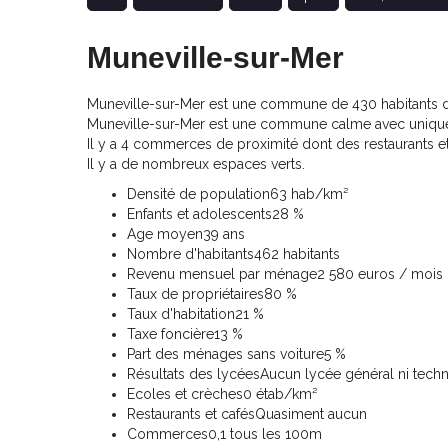
Muneville-sur-Mer
Muneville-sur-Mer est une commune de 430 habitants do
Muneville-sur-Mer est une commune calme avec uniqu
Il y a 4 commerces de proximité dont des restaurants e
Il y a de nombreux espaces verts.
Densité de population
63 hab/km²
Enfants et adolescents
28 %
Age moyen
39 ans
Nombre d'habitants
462 habitants
Revenu mensuel par ménage
2 580 euros / mois
Taux de propriétaires
80 %
Taux d'habitation
21 %
Taxe foncière
13 %
Part des ménages sans voiture
5 %
Résultats des lycées
Aucun lycée général ni tech
Ecoles et crèches
0 étab/km²
Restaurants et cafés
Quasiment aucun
Commerces
0,1 tous les 100m