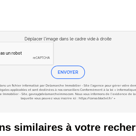
Déplacer l'image dans le cadre vide à droite
ENVOYER
 dans un fichier informatisé par Delamarche Immobilier - Site l'agence pour gérer votre d
s légales applicables et sont destinées à nos conseillers Conformément à la loi « informatiqu
he Immobilier - Site, gavray@delamarcheimmo.com. Nous vous informons de l'existence de la 
laquelle vous pouvez vous inscrire ici :
https://conso.bloctel.fr/
»
ns similaires à votre reche