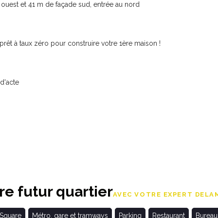
e ouest et 41 m de façade sud, entrée au nord
 prêt à taux zéro pour construire votre 1ère maison !
 d'acte
e futur quartier
AVEC VOTRE EXPERT DELAM
 Square
Métro, gare et tramways
Parking
Restaurant
Bureau