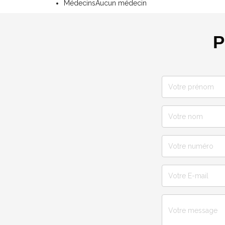
Médecins
Aucun médecin
P