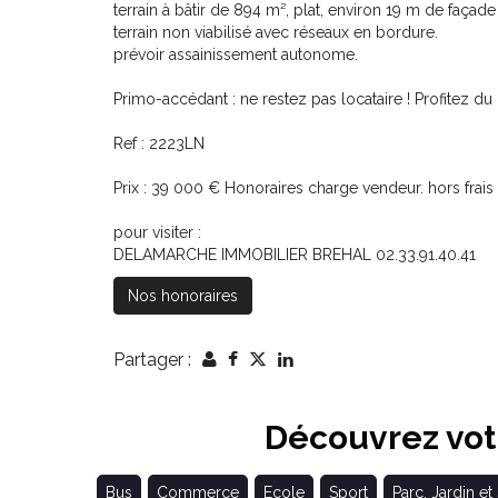
terrain à bâtir de 894 m², plat, environ 19 m de façad
terrain non viabilisé avec réseaux en bordure.
prévoir assainissement autonome.
Primo-accédant : ne restez pas locataire ! Profitez du
Ref : 2223LN
Prix : 39 000 € Honoraires charge vendeur. hors frais
pour visiter :
DELAMARCHE IMMOBILIER BREHAL 02.33.91.40.41
Nos honoraires
Partager :
Découvrez votr
Bus
Commerce
Ecole
Sport
Parc, Jardin et