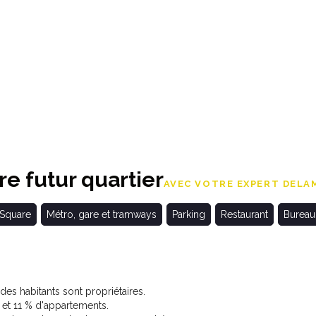
e futur quartier
AVEC VOTRE EXPERT DELAM
 Square
Métro, gare et tramways
Parking
Restaurant
Bureau
s habitants sont propriétaires.
t 11 % d'appartements.