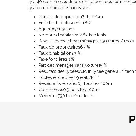
Il y a 40 commerces de proximité dont des commerces,
Il y a de nombreux espaces verts.
Densité de population
71 hab/km²
Enfants et adolescents
18 %
Age moyen
50 ans
Nombre d'habitants
1 462 habitants
Revenu mensuel par ménage
2 130 euros / mois
Taux de propriétaires
63 %
Taux d'habitation
23 %
Taxe foncière
23 %
Part des ménages sans voiture
15 %
Résultats des lycées
Aucun lycée général ni tech
Ecoles et crèches
1,9 étab/km²
Restaurants et cafés
0,1 tous les 100m
Commerces
0,9 tous les 100m
Médecins
730 hab/médecin
P