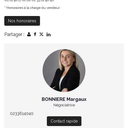
06 61 46 17 81 ou 02 33 61 40 40
**
Honoraires à la charge du vendeur
Nos honoraires
Partager :
BONNIERE Margaux
Négociatrice
0233614040
Contact rapide