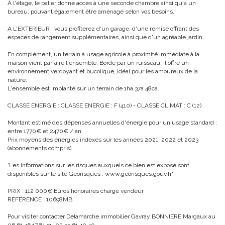
À l'étage, le palier donne accès à une seconde chambre ainsi qu'à un
bureau, pouvant également être aménagé selon vos besoins.
A L'EXTERIEUR : vous profiterez d'un garage, d'une remise offrant des
espaces de rangement supplémentaires, ainsi que d'un agréable jardin.
En complément, un terrain à usage agricole à proximité immédiate à la
maison vient parfaire l'ensemble. Bordé par un ruisseau, il offre un
environnement verdoyant et bucolique, idéal pour les amoureux de la
nature.
L'ensemble est implanté sur un terrain de 1ha 37a 48ca.
CLASSE ENERGIE : CLASSE ENERGIE : F (410) - CLASSE CLIMAT : C (12)
Montant estimé des dépenses annuelles d'énergie pour un usage standard :
entre 1770€ et 2470€ / an
Prix moyens des énergies indexés sur les années 2021, 2022 et 2023
(abonnements compris)
'Les informations sur les risques auxquels ce bien est exposé sont
disponibles sur le site Géorisques : www.georisques.gouv.fr'
PRIX : 112 000€ Euros honoraires charge vendeur
REFERENCE : 10698MB
Pour visiter contacter Delamarche immobilier Gavray BONNIERE Margaux au