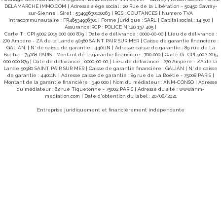
DELAMARCHE IMMO.COM | Adresse siège social : 20 Rue de la Libération - 50450 Gavray-
sur-Sienne | Siret : 53499630100063 | RCS : COUTANCES | Numero TVA
Intracommunautaire : FR46534996301 | Forme juridique : SARL | Capital social : 14 500 |
Assurance RCP : POLICE N°120 137 405 |
Carte T : CPI 5002 2015 000 000 879 | Date de délivrance : 0000-00-00 | Lieu de délivrance :
270 Ampère - ZA de la Lande 50380 SAINT PAIR SUR MER | Caisse de garantie financière :
GALIAN. | N° de caisse de garantie : 44011N | Adresse caisse de garantie : 89 rue de La
Boëtie - 75008 PARIS | Montant de la garantie financière : 700 000 | Carte G : CPI 5002 2015
000 000 879 | Date de délivrance : 0000-00-00 | Lieu de délivrance : 270 Ampère - ZA de la
Lande 50380 SAINT PAIR SUR MER | Caisse de garantie financière : GALIAN | N° de caisse
de garantie : 44011N | Adresse caisse de garantie : 89 rue de La Boëtie - 75008 PARIS |
Montant de la garantie financière : 340 000 | Nom du médiateur : ANM-CONSO | Adresse
du médiateur : 62 rue Tiquetonne - 75002 PARIS | Adresse du site :
www.anm-
mediation.com
| Date d'obtention du label : 20/08/2021
Entreprise juridiquement et financièrement indépendante