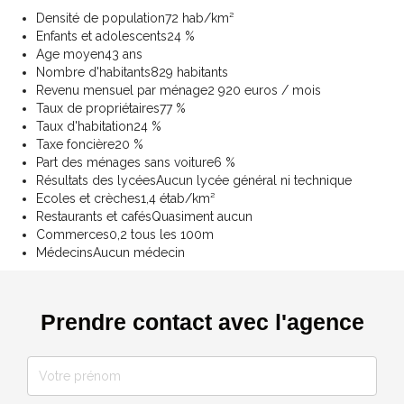
Densité de population
72 hab/km²
Enfants et adolescents
24 %
Age moyen
43 ans
Nombre d'habitants
829 habitants
Revenu mensuel par ménage
2 920 euros / mois
Taux de propriétaires
77 %
Taux d'habitation
24 %
Taxe foncière
20 %
Part des ménages sans voiture
6 %
Résultats des lycées
Aucun lycée général ni technique
Ecoles et crèches
1,4 étab/km²
Restaurants et cafés
Quasiment aucun
Commerces
0,2 tous les 100m
Médecins
Aucun médecin
Prendre contact avec l'agence