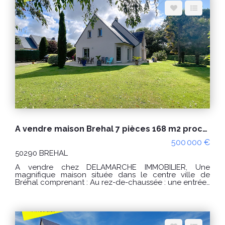
Espace client
Nous contacter
A vendre maison Brehal 7 pièces 168 m2 proche des commerces
500 000 €
50290 BREHAL
A vendre chez DELAMARCHE IMMOBILIER, Une
magnifique maison située dans le centre ville de
Bréhal comprenant : Au rez-de-chaussée : une entrée ,
une cuisine aménagée et équipée, un séjour, un salon
avec poêle à bois, une chambre , une salle de bains
avec douche, toilettes. À l'étage : une grande
mezzanine desservant trois chambres , une salle d'eau
et toilettes. Un garage. Un second garage avec