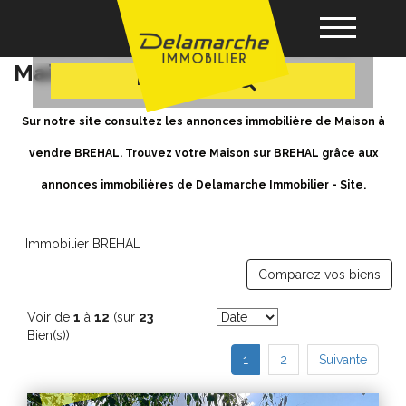
+ Plus de critères
Achat / Vente Maison BREHAL -
Maison a vendre à BREHAL
Recherche
Acheter
Sur notre site consultez les annonces immobilière de Maison à
vendre BREHAL. Trouvez votre Maison sur BREHAL grâce aux
Louer
annonces immobilières de Delamarche Immobilier - Site.
Vendre
Immobilier BREHAL
Comparez vos biens
Gérance
Voir de
1
à
12
(sur
23
Nos agences
Bien(s))
1
2
Suivante