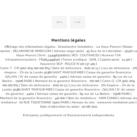
chaussée comprenant: couloir desservant un séjour, une
cuisine, deux chambres, une salle d'eau , WC, un débarras.
Une courette privative. Deux places de parking - une cave
en sous-sol. DPE E Surface habitable : 66 m2 Loyer 484.40
€ par mois charges comprises, bail à effet du 09/06/2017
appartement 1er étage : couloir desservant cuisine et séjour,
3 chambres, salle d'eau, wc, buanderie 2 places de parking,
une cave surface habitable : loyer 500.69 € par mois
charges comprises, bail à effet du17/01/2017 appartement
au 2nd (dernier) étage : 3 chambres, cuisine et séjour, salle
Mentions légales
d'eau, wc, buanderie, placard 2 places de parking, une cave
Affichage des informations légales : Delamarche Immobilier - La Haye-Pesnel | Raison
surface habitable : loyer 509.09€ par mois charges
sociale : DELAMARCHE IMMO.COM | Adresse siège social : 45 Rue de la Libération - 50320 La
comprises, bail à effet du 25/06/2021 CLASSE ENERGIE : D
Haye-Pesnel | Siret : 53499630100022 | RCS : COUTANCES | Numero TVA
(228) ; CLASSE CLIMAT : B (7) DPE nouvelle version datant
Intracommunautaire : FR46534996301 | Forme juridique : SARL | Capital social : 14 500 |
du 31:07:2024 Montant estimé des dépenses annuelles
Assurance RCP : POLICE N°120 137 405 |
d'énergie pour un usage standard : entre 3939 € et 5350€ /
Carte T : CPI 5002 2015 000 000 879 | Date de délivrance : 2020-10-13 | Lieu de délivrance : 270
an Prix moyens des énergies indexés sur les années 2021,
Ampère - ZA de la Lande 50380 SAINT PAIR SUR MER | Caisse de garantie financière :
2022 et 2023 (abonnements compris) Les informations sur
GALIAN. | N° de caisse de garantie : 44011 | Adresse caisse de garantie : 89 rue de La
les risques auxquels ce bien est exposé sont disponibles
Boëtie - 75008 PARIS | Montant de la garantie financière : 700 000 | Carte G : CPI 5002 2015
sur le site Géorisques : www.georisques.gouv.fr TOTAL
000 000 879 | Date de délivrance : 2020-10-13 | Lieu de délivrance : 270 Ampère - ZA de la
LOYER 1494,18 € par mois ref 8594LN Les informations sur
Lande 50380 SAINT PAIR SUR MER | Caisse de garantie financière : GALIAN | N° de caisse
les risques auxquels ce bien est exposé sont disponibles
de garantie : 44011 | Adresse caisse de garantie : 89 rue de La Boëtie - 75008 PARIS |
sur le site Géorisques : www.georisques.gouv.fr Pour visiter
Montant de la garantie financière : 340 000 | Nom du médiateur : ANM CONSO | Adresse du
: DELAMARCHE IMMOBILIER BREHAL 02 33 91 40 41 ou
médiateur : 62 RUE TIQUETONNE 75002 PARIS | Adresse du site :
www.anm-mediation.com
|
Rendez-vous avec Nadège Lepleux 0629768509
Date d'obtention du label : 20/08/2021
Entreprise juridiquement et financièrement indépendante