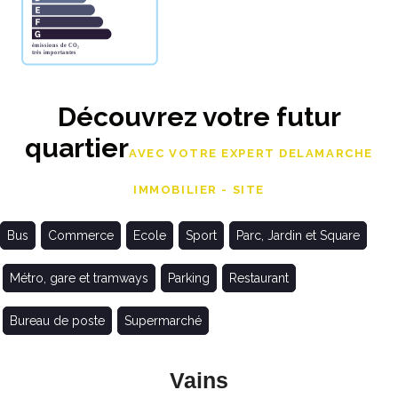
Découvrez votre futur
quartier
AVEC VOTRE EXPERT DELAMARCHE
IMMOBILIER - SITE
Bus
Commerce
Ecole
Sport
Parc, Jardin et Square
Métro, gare et tramways
Parking
Restaurant
Bureau de poste
Supermarché
Vains