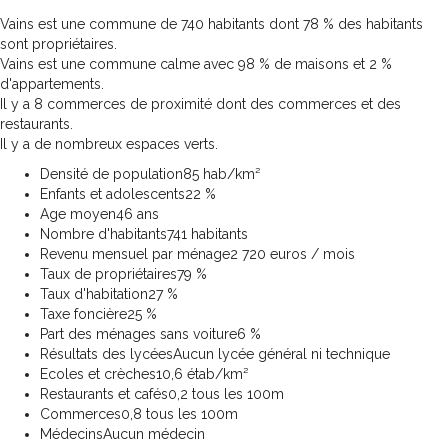
Vains est une commune de 740 habitants dont 78 % des habitants
sont propriétaires.
Vains est une commune calme avec 98 % de maisons et 2 %
d'appartements.
Il y a 8 commerces de proximité dont des commerces et des
restaurants.
Il y a de nombreux espaces verts.
Densité de population
85 hab/km²
Enfants et adolescents
22 %
Age moyen
46 ans
Nombre d'habitants
741 habitants
Revenu mensuel par ménage
2 720 euros / mois
Taux de propriétaires
79 %
Taux d'habitation
27 %
Taxe foncière
25 %
Part des ménages sans voiture
6 %
Résultats des lycées
Aucun lycée général ni technique
Ecoles et crèches
10,6 étab/km²
Restaurants et cafés
0,2 tous les 100m
Commerces
0,8 tous les 100m
Médecins
Aucun médecin