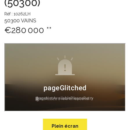
(50300)
Réf : 10262LH
50300 VAINS
€280 000
**
Plein écran