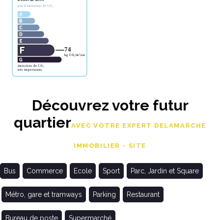
Découvrez votre futur
quartier
AVEC VOTRE EXPERT DELAMARCHE
IMMOBILIER - SITE
Bus
Commerce
Ecole
Sport
Parc, Jardin et Square
Métro, gare et tramways
Parking
Restaurant
Bureau de poste
Supermarché