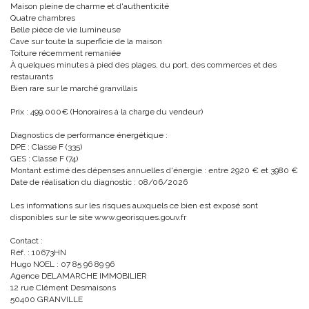
Maison pleine de charme et d'authenticité
Quatre chambres
Belle pièce de vie lumineuse
Cave sur toute la superficie de la maison
Toiture récemment remaniée
À quelques minutes à pied des plages, du port, des commerces et des
restaurants
Bien rare sur le marché granvillais
Prix : 499.000€ (Honoraires à la charge du vendeur)
Diagnostics de performance énergétique :
DPE : Classe F (335)
GES : Classe F (74)
Montant estimé des dépenses annuelles d'énergie : entre 2920 € et 3980 €
Date de réalisation du diagnostic : 08/06/2026
Les informations sur les risques auxquels ce bien est exposé sont
disponibles sur le site www.georisques.gouv.fr
Contact :
Réf. : 10673HN
Hugo NOEL : 07 85 96 89 96
Agence DELAMARCHE IMMOBILIER
12 rue Clément Desmaisons
50400 GRANVILLE