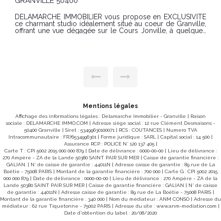
GRANVILLE 50400
DELAMARCHE Immobilier vous propose cet appartement
en duplex situé au coeur de Granville, à seulement 2
minutes à pied de la plage et des commerces. Ce bien de
caractère, idéalement placé en centre-ville, constitue une
excellente opportunité pour un investissement locatif ou un
pied-à-terre sur la côte. D'une superficie d'environ 30 m²,
cet appartement en duplex se compose comme suit : Au
rez-de-chaussée : Un séjour lumineux avec cuisine
aménagée. À l'étage : Un palier desservant une grande
chambre avec de nombreux placards de rangement, Une
salle d'eau avec WC. L'appartement offre une distribution
fonctionnelle et un emplacement particulièrement
recherché à proximité immédiate du bord de mer et de
toutes les commodités. Caractéristiques principales Surface
Mentions légales
habitable : environ 30 m² Nombre de pièces : 2 (1 chambre)
Affichage des informations légales : Delamarche Immobilier - Granville | Raison
Type : Duplex Chauffage : individuel électrique État intérieur
sociale : DELAMARCHE IMMO.COM | Adresse siège social : 12 rue Clément Desmaisons -
: bon état Distance plage : 2 minutes à pied À propos de la
50400 Granville | Siret : 53499630100071 | RCS : COUTANCES | Numero TVA
copropriété Copropriété composée de 3 copropriétaires
Intracommunautaire : FR76534996301 | Forme juridique : SARL | Capital social : 14 500 |
Pas de syndic Pas de charges de copropriété Prix de vente
Assurance RCP : POLICE N° 120 137 405 |
: 128000€ Honoraires à la charge du vendeur Classe
Carte T : CPI 5002 2015 000 000 879 | Date de délivrance : 0000-00-00 | Lieu de délivrance :
énergie : D (256) Classe climat : B (9) Montant estimé des
270 Ampère - ZA de la Lande 50380 SAINT PAIR SUR MER | Caisse de garantie financière :
dépenses annuelles d'énergie pour un usage standard :
GALIAN. | N° de caisse de garantie : 44011N | Adresse caisse de garantie : 89 rue de La
entre 770 € et 1090 € / an. Prix moyens des énergies
Boëtie - 75008 PARIS | Montant de la garantie financière : 700 000 | Carte G : CPI 5002 2015
indexés sur les années 2021, 2022 et 2023 (abonnements
000 000 879 | Date de délivrance : 0000-00-00 | Lieu de délivrance : 270 Ampère - ZA de la
compris) Informations légales Bien soumis au régime de la
Lande 50380 SAINT PAIR SUR MER | Caisse de garantie financière : GALIAN | N° de caisse
copropriété. Pas de procédure judiciaire en cours. Les
de garantie : 44011N | Adresse caisse de garantie : 89 rue de La Boëtie - 75008 PARIS |
informations sur les risques auxquels ce bien est exposé
Montant de la garantie financière : 340 000 | Nom du médiateur : ANM CONSO | Adresse du
sont disponibles sur le site : www.georisques.gouv.fr
médiateur : 62 rue Tiquetonne - 75002 PARIS | Adresse du site :
www.anm-mediation.com
|
Contact Réf. : 10344HN Hugo NOEL 07 85 96 89 96 Agence
Date d'obtention du label : 20/08/2020
DELAMARCHE IMMOBILIER 12 rue Clément Desmaisons,