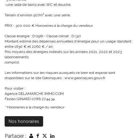
-une salle de bains avec WC et douche.
Terrain d'environ 507m² avec une serre.
PRIX : 300 000 € Honoraires à la charge du vendeur.
Classe énergie : D (196) - Classe climat : D (32)
Montant estimé des dépenses annuelles d'énergie pour un usage standard :
entre 1630 € et 2260 € / an.
Prix moyens des énergies indexés sur les années 2021, 2022 et 2023
(abonnements
compris).
Les informations sur les risques auxquels ce bien est exposé sont
disponibles sur le site Géorisques : www.georisques.gouv.fr
Pour visiter :
Agence DELAMARCHE IMMO.COM
Florian GINARD 07.86.27.44.34
**
Honoraires à la charge du vendeur
Nos honoraires
Partager :