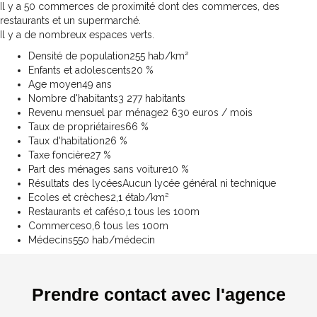
Il y a 50 commerces de proximité dont des commerces, des
restaurants et un supermarché.
Il y a de nombreux espaces verts.
Densité de population
255 hab/km²
Enfants et adolescents
20 %
Age moyen
49 ans
Nombre d'habitants
3 277 habitants
Revenu mensuel par ménage
2 630 euros / mois
Taux de propriétaires
66 %
Taux d'habitation
26 %
Taxe foncière
27 %
Part des ménages sans voiture
10 %
Résultats des lycées
Aucun lycée général ni technique
Ecoles et crèches
2,1 étab/km²
Restaurants et cafés
0,1 tous les 100m
Commerces
0,6 tous les 100m
Médecins
550 hab/médecin
Prendre contact avec l'agence