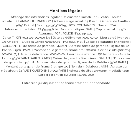
PRIX : 399 000€ (Honoraires charge vendeur) Réf :
10362LH DPE en date du 11/03/2026 Classe énergie : A
(52) Classe climat : A (1) Montant estimé des dépenses
Mentions légales
annuelles d'énergie pour un usage standard : entre 624€ et
Affichage des informations légales : Delamarche Immobilier - Bréhal | Raison
844€/an Prix moyens des énergies indexés sur les années
sociale : DELAMARCHE IMMO.COM | Adresse siège social : 14 Rue du Général de Gaulle -
2021, 2022 et 2023 (abonnements compris). "Les
50290 Bréhal | Siret : 53499630100055 | RCS : COUTANCES | Numero TVA
informations sur les risques auxquels ce bien est exposé
Intracommunautaire : FR46534996301 | Forme juridique : SARL | Capital social : 14 500 |
sont disponibles sur le site Géorisques :
Assurance RCP : POLICE N°120 137 405 |
www.georisques.gouv.fr"
Carte T : CPI 5002 2015 000 000 879 | Date de délivrance : 0000-00-00 | Lieu de délivrance :
270 Ampère - ZA de la Lande 50380 SAINT PAIR SUR MER | Caisse de garantie financière :
GALLIAN. | N° de caisse de garantie : 44011N | Adresse caisse de garantie : 89 rue de La
Boëtie - 75008 PARIS | Montant de la garantie financière : 700 000 | Carte G : CPI 5002 2015
000 000 879 | Date de délivrance : 0000-00-00 | Lieu de délivrance : 270 Ampère - ZA de la
Lande 50380 SAINT PAIR SUR MER | Caisse de garantie financière : GALIAN | N° de caisse
de garantie : 44011N | Adresse caisse de garantie : 89 rue de La Boëtie - 75008 PARIS |
Montant de la garantie financière : 340 000 | Nom du médiateur : ANM | Adresse du
médiateur : 62 RUE TIQUETONNE 75002 PARIS | Adresse du site :
www.anm-mediation.com
|
Date d'obtention du label : 20/08/2020
Entreprise juridiquement et financièrement indépendante