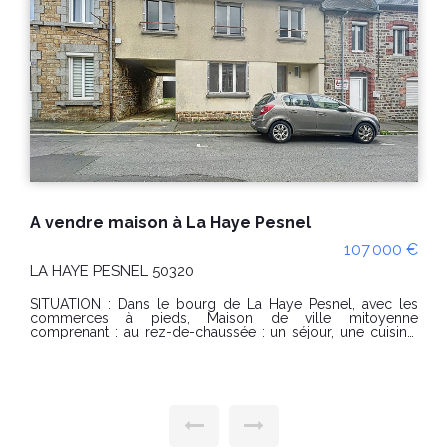
Maison récente de plain-pied à Saint Planchers (50400)
399 000 €
SAINT PLANCHERS 50400
Delamarche Immobilier vous propose cette maison récente
de plain-pied. SITUATION : Située dans un hameau au calme
de Saint-Planchers (50400), à moins de 10min de Granville
DESCRIPTION : Cette maison de 2014, entièrement de plain-
pied, est composée d'une grande pièce de vie, avec
cuisine aménagée et équipée, donnant accès à une terrasse
exposé sud, un espace détente, pouvant faire office de
bureau, ou salle de jeux, de 3 belles chambres, dont 1 avec
un dressing, et d'une salle d'eau, avec douche et baignoire
et un espace buanderie, avec accès vers l'extérieur. Le tout
sur un terrain de 1661m2, parfaitement exposé et au calme.