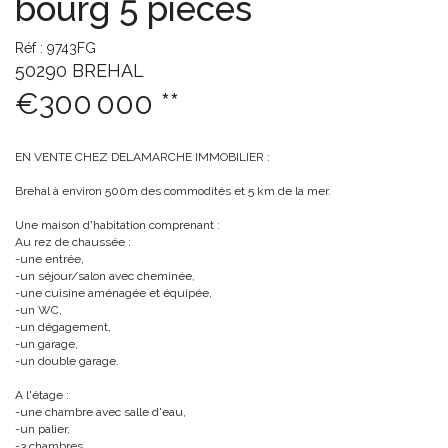
bourg 5 pièces
Réf : 9743FG
50290 BREHAL
€300 000
**
EN VENTE CHEZ DELAMARCHE IMMOBILIER :
Brehal à environ 500m des commodités et 5 km de la mer.
Une maison d'habitation comprenant :
Au rez de chaussée :
-une entrée,
-un séjour/salon avec cheminée,
-une cuisine aménagée et équipée,
-un WC,
-un dégagement,
-un garage,
-un double garage.
A l'étage :
-une chambre avec salle d'eau,
-un palier,
-3 chambres,