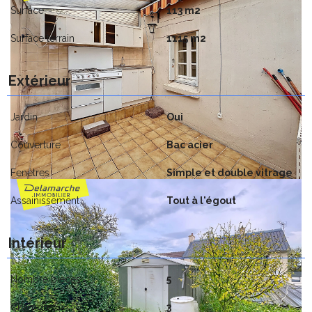
Surface
113 m2
Surface terrain
1115 m2
Extérieur
Jardin
Oui
Couverture
Bac acier
Fenêtres
Simple et double vitrage
Assainissement
Tout à l'égout
Intérieur
Nombre pièces
5
Chambres
3