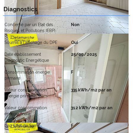
Diagnostics
Concerné par un Etat des
Non
Risques et Pollutions (ERP)
Soumis à l'affichage du DPE
Oui
Date établissement
25/09/2025
Diagnostic Energétique
Consommation énergie
F
primaire
Valeur consommation
335 kWh/m2 par an
énergie primaire
Valeur consommation
312 kWh/m2 par an
énergie finale
Gaz Effet de Serre
F