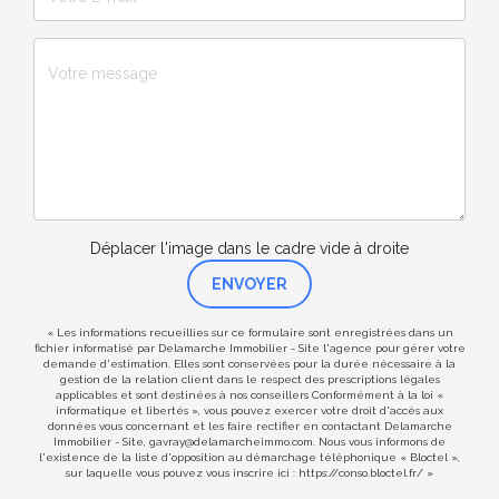
Déplacer l'image dans le cadre vide à droite
ENVOYER
« Les informations recueillies sur ce formulaire sont enregistrées dans un
fichier informatisé par Delamarche Immobilier - Site l'agence pour gérer votre
demande d'estimation. Elles sont conservées pour la durée nécessaire à la
gestion de la relation client dans le respect des prescriptions légales
applicables et sont destinées à nos conseillers Conformément à la loi «
informatique et libertés », vous pouvez exercer votre droit d'accès aux
données vous concernant et les faire rectifier en contactant Delamarche
Immobilier - Site, gavray@delamarcheimmo.com. Nous vous informons de
l'existence de la liste d'opposition au démarchage téléphonique « Bloctel »,
sur laquelle vous pouvez vous inscrire ici :
https://conso.bloctel.fr/
»