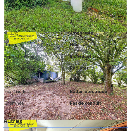
Salle(s) d'eau
1
WC
2
Cuisine
Aménagée
Plain-pied
Non
Type Chauffage
Individuel
Méca. Chauffage
Radiateur
Mode Chauffage
Fuel
Eau chaude
Ballon électrique
Cheminée
Pas de conduit
Autres