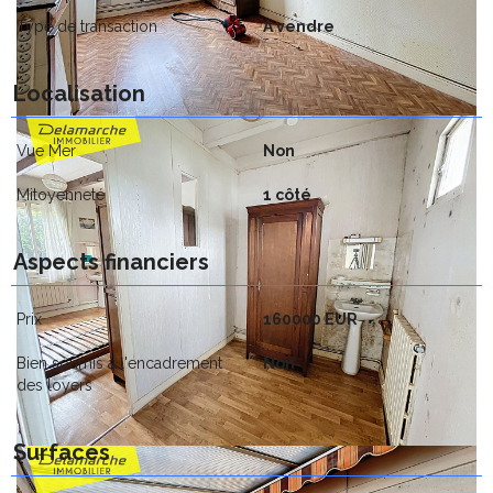
Type de transaction
A vendre
Localisation
Vue Mer
Non
Mitoyenneté
1 côté
Aspects financiers
Prix
160000 EUR
Bien soumis à l'encadrement
Non
des loyers
Surfaces