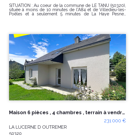
SITUATION : Au coeur de la commune de LE TANU (50320),
située à moins de 10 minutes de l'A84 et de Villedieu-les-
Poêles et à seulement 5 minutes de La Haye Pesnel.
DESCRIPTION : Maison récente de 2020 composée, au rez-
de-chaussée, d'une entrée desservant une belle pièce de
vie lumineuse grâce à son toit cathédrale et son exposition,
une cuisine indépendante, aménagée et équipée, une suite
parentale, avec salle d'eau, une buanderie et un garage
avec porte motorisée. À l'étage, une vaste mezzanine en
surplomb du séjour, quatre belles chambres et une salle de
bains. À l'extérieur, vous découvrirez une terrasse couverte,
parfaitement exposée, et un jardin offrant offre une vue
dégagée sur de vastes champs. PRIX : 357 000 €
(Honoraires charge vendeur) Réf : 10384LH DPE en date du
19/01/2026 Classe énergie : A (48) Classe climat : A (1)
Montant estimé des dépenses annuelles d'énergie pour un
usage standard : entre 1070€ et 1520€/an Prix moyens des
énergies indexés sur les années 2021, 2022 et 2023
(abonnements compris). "Les informations sur les risques
auxquels ce bien est exposé sont disponibles sur le site
Géorisques : www.georisques.gouv.fr"
Maison 6 pièces , 4 chambres , terrain à vendre à La Lucerne d'Outremer (50320)
231 000 €
LA LUCERNE D OUTREMER
50320