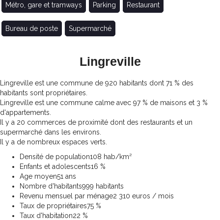
Métro, gare et tramways
Parking
Restaurant
Bureau de poste
Supermarché
Lingreville
Lingreville est une commune de 920 habitants dont 71 % des
habitants sont propriétaires.
Lingreville est une commune calme avec 97 % de maisons et 3 %
d'appartements.
Il y a 20 commerces de proximité dont des restaurants et un
supermarché dans les environs.
Il y a de nombreux espaces verts.
Densité de population
108 hab/km²
Enfants et adolescents
16 %
Age moyen
51 ans
Nombre d'habitants
999 habitants
Revenu mensuel par ménage
2 310 euros / mois
Taux de propriétaires
75 %
Taux d'habitation
22 %