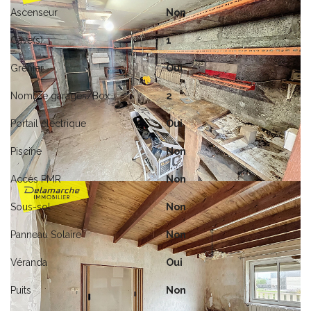
Ascenseur
Non
Cave(s)
1
Grenier
Oui
Nombre garages/Box
2
Portail électrique
Oui
Piscine
Non
Accès PMR
Non
Sous-sol
Non
Panneau Solaire
Non
Véranda
Oui
Puits
Non