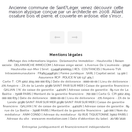
(88) Classe climat : A (3) Montant estimé des dépenses
annuelles d'énergie pour un usage standard : entre 1800€
Ancienne commune de Saint?Léger, venez découvrir cette
et 2490€/an Prix moyens des énergies indexés sur les
maison atypique conçue par un architecte en 2008. Alliant
années 2021, 2022 et 2023 (abonnements compris). "Les
ossature bois et pierre, et couverte en ardoise, elle s'inscrit
informations sur les risques auxquels ce bien est exposé
harmonieusement dans son environnement naturel.
sont disponibles sur le site Géorisques :
Implantée à flanc de coteau et exposée plein sud, elle offre
www.georisques.gouv.fr"
une vue dégagée à 180° sur la vallée du Thar, sans aucun
vis?à?vis ni nuisance. Disposition des pièces Rez?de?
chaussée : Vaste séjour lumineux doté d'une cheminée
insert, Cuisine aménagée et équipée, Buanderie, Deux
chambres dont une avec salle d'eau privative, WC
indépendant. Étage : Belle mezzanine, Trois chambres,
Salle de bains, WC indépendant. Annexes :Cellier et
Mentions légales
appentis non attenants. Extérieur Cour et jardin agrémentent
la propriété.Terrain d'une superficie totale de 3 371 m², situé
Affichage des informations légales : Delamarche Immobilier - Hauteville | Raison
au coeur du site classé de la vallée du Thar, à deux pas de
sociale : DELAMARCHE IMMO.COM | Adresse siège social : 1 Avenue De L'aumesle - 50590
l'abbaye de La Lucerne d'Outremer.Possibilité d'extension.
Hauteville-sur-Mer | Siret : 53499630100055 | RCS : COUTANCES | Numero TVA
Atouts majeurs Environnement préservé et calme absolu,
Intracommunautaire : FR46534996301 | Forme juridique : SARL | Capital social : 14 500 |
aucune route à proximité, Emplacement privilégié : à
Assurance RCP : POLICE N°120 137 405 |
seulement 10 km de la mer, 10 min de Granville et de
Carte T : CPI 5002 2015 000 000 879 | Date de délivrance : 0000-00-00 | Lieu de délivrance :
l'autoroute des Estuaires, 20 km d'Avranches, Accès facilité
270 Ampère - ZA de la Lande 50380 SAINT PAIR SUR MER | Caisse de garantie financière :
vers les grands pôles : Mont?Saint?Michel, Rennes et Caen
GALIAN. | N° de caisse de garantie : 44011N | Adresse caisse de garantie : 89 rue de La
à 1 h, Paris à 3 h. PRIX : 555 000 € Honoraires à la charge du
Boëtie - 75008 PARIS | Montant de la garantie financière : 700 000 | Carte G : CPI 5002 2015
vendeur. Classe énergie : C (141) Classe climat : A (4)
000 000 879 | Date de délivrance : 0000-00-00 | Lieu de délivrance : 270 Ampère - ZA de la
Montant estimé des dépenses annuelles d'énergie pour un
Lande 50380 SAINT PAIR SUR MER 50380 SAINT PAIR SUR MER | Caisse de garantie
usage standard : entre 1578 € et 2136€ / an Prix moyens
financière : GALIAN | N° de caisse de garantie : 44011N | Adresse caisse de garantie : 89
des énergies indexés sur les années 2021, 2022 et 2023
rue de La Boëtie - 75008 PARIS | Montant de la garantie financière : 340 000 | Nom du
(abonnements compris). "Les informations sur les risques
médiateur : ANM CONSO | Adresse du médiateur : 62 RUE TIQUETONNE 75002 PARIS |
auxquels ce bien est exposé sont disponibles sur le site
Adresse du site :
www.anm-mediation.com
| Date d'obtention du label : 20/08/2020
Géorisques : www.georisques.gouv.fr"
Entreprise juridiquement et financièrement indépendante