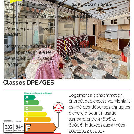
Valeur Gaz Effet de serre
94 Kg CO2/m2/an
Montant minimum estimé des
4460 EUR
dépenses annuelles
d'énergie pour un usage
standard
Montant maximum estimé
6080 EUR
des dépenses annuelles
d'énergie pour un usage
standard
Classes DPE/GES
Logement à consommation
énergétique excessive. Montant
estimé des dépenses annuelles
d'énergie pour un usage
standard entre 4460€ et
6080€. indexées aux années
2021,2022 et 2023