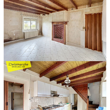
atelier avec WC, cave, cabanon de jardin, poulailler...
La maison dispose d'un grand et agréable jardin ainsi que d'une cour pavée.
Système de chauffage central fuel et assainissement collectif.
Cette maison est proposée au prix de 160 000 € honoraires à la charge du
vendeur.
Ne manquez pas cette occasion de vous installer proche de la mer tout en
étant à proximité d'un bourg dynamique (commerces, école...).
DPE en date du : 25/09/2025
"Logement à consommation énergétique excessive".
CLASSE ENERGIE : F (335) CLASSE CLIMAT : F (94)
Montant estimé des dépenses annuelles d'énergie pour un usage standard :
entre 4460€ et 6080€/an
Prix moyens des énergies indexés sur les années 2021, 2022 et 2023
(abonnements
compris).
Les informations sur les risques auxquels ce bien est exposé sont
disponibles sur le site Géorisques : www.georisques.gouv.fr
Référence : 9898DP
Pour visiter n'hésitez pas à contacter l'agence DELAMARCHE immobilier au
02 33 46 96 79.