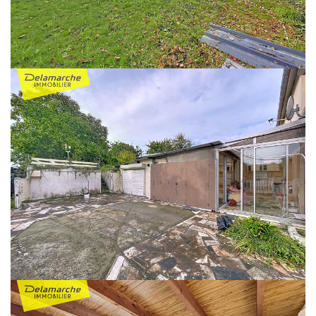
Maison avec 3 chambres
proche du bourg de
LINGREVILLE
Réf : 9898DP
50660 TOURNEVILLE SUR MER
€160 000
**
DELAMARCHE Immobilier vous propose à la vente cette maison située sur la
commune de LINGREVILLE à proximité du bourg et de ses commerces et à
moins de 5min des plages.
La maison d'habitation à moderniser comprend au rez-de-chaussée : une
véranda avec cuisine d'été donnant sur une cuisine aménagée et équipée,
un séjour, un bureau et une salle d'eau avec WC.
Au premier étage un palier dessert trois chambres et une pièce, chacune
avec un point d'eau.
Grenier au dessus.
Ce bien comprend de nombreuses dépendances à divers usages : garages,