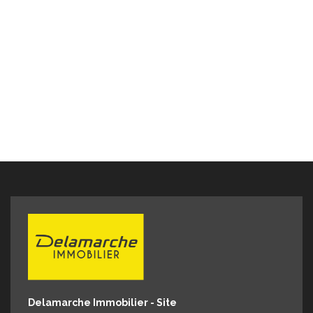
informations sur les risques auxquels ce bien est
exposé sont disponibles sur le site Géorisques :
www.georisques.gouv.fr" POUR VISITER : DELAMARCHE
IMMOBILIER, Florian GINARD 07.86.27.44.34
Delamarche Immobilier - Site