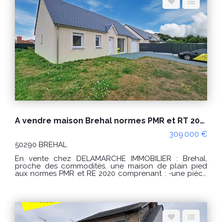
grenier. Terrain clos et paysagé Un appentis Terrasse
PRIX : 500000 € Honoraires à la charge du vendeur.
Classe énergie : C (134) Classe climat : C (20) Montant
estimé des dépenses annuelles d'énergie pour un
usage standard : entre 1800€ et 2490€ / an Date de
référence des prix de l'énergie utilisés pour établir
cette estimation : 01/01/2021 "Les informations sur les
risques auxquels ce bien est exposé sont disponibles
sur le site Géorisques : www.georisques.gouv.fr" Pour
visiter : Agence DELAMARCHE IMMO.COM Marina PAUL
au 06.29.76.85.09
A vendre maison Brehal normes PMR et RT 2020 plain pied 4 pièces 88 m²
309 000 €
50290 BREHAL
En vente chez DELAMARCHE IMMOBILIER : Brehal,
proche des commodités, une maison de plain pied
aux normes PMR et RE 2020 comprenant : -une pièce
de vie, -une cuisine, -3 chambres, -une salle d'eau, -un
WC, -un dégagement, -un garage. Terrain d'environ
409m². Confort : -huisseries alu et PVC, -plain pied, -RE
2020 -bonne exposition, -pompe à chaleur... Prix de
vente de 309000 € Honoraires à la charge du
vendeur. FRAIS DE NOTAIRE REDUITS Classe énergie :