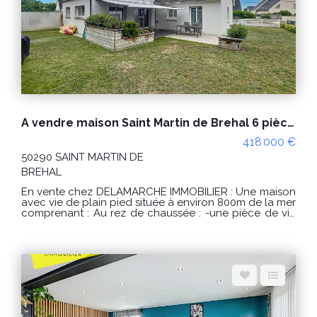
dépenses annuelles d'énergie pour un usage
standard : entre 750 € et 1060 € / an. Prix moyens des
énergies indexés sur les années 2021, 2022, 2023
(abonnements compris) conformément à l'arrêté du 31
mars 2021 en vigueur lors de l'établissement du DPE.
"Les informations sur les risques auxquels ce bien est
exposé sont disponibles sur le site Géorisques :
www.georisques.gouv.fr" Pour visiter : Agence
DELAMARCHE IMMO.COM Florian GINARD
07.86.27.44.34
A vendre maison Saint Martin de Brehal 6 pièces plage à pied
418 000 €
50290 SAINT MARTIN DE
BREHAL
En vente chez DELAMARCHE IMMOBILIER : Une maison
avec vie de plain pied située à environ 800m de la mer
comprenant : Au rez de chaussée : -une pièce de vie
avec cuisine aménagée et équipée et poêle à
granulés, -un dégagement, -2 chambres, -un WC, -une
salle d'eau, -un bureau. A l'étage : -un palier, -2
chambres, -un débarras, -une salle d'eau, -un WC.
Double garage. PRIX : 418 000 € Honoraires à la
charge du vendeur. Classe énergie : D (243) Classe
climat : B (7) Montant estimé des dépenses annuelles
d'énergie pour un usage standard : entre 2300 € et
3160 € / an Prix moyens des énergies indexés sur les