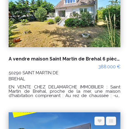
annuelles d'énergie pour un usage standard : entre
1070 € et 1510 € / an. Prix moyens des énergies
indexés sur les années 2021, 2022, 2023 (abonnements
compris) conformément à l'arrêté du 31 mars 2021 en
vigueur lors de l'établissement du DPE "Les
informations sur les risques auxquels ce bien est
exposé sont disponibles sur le site Géorisques :
www.georisques.gouv.fr" POUR VISITER : DELAMARCHE
IMMOBILIER, Florian GINARD 07.86.27.44.34
A vendre maison Saint Martin de Brehal 6 pièces
388 000 €
50290 SAINT MARTIN DE
BREHAL
EN VENTE CHEZ DELAMARCHE IMMOBILIER : Saint
Martin de Brehal, proche de la mer, une maison
d'habitation comprenant : Au rez de chaussée : -un
séjour/salon, -une entrée, -une cuisine, -un WC, -un
dégagement, -2 chambres, -une salle de bains. A
l'étage : -un palier, -3 chambres, -une salle de bains.
Sous-sol avec garage, pièce et salle d'eau. Le tout sur
un terrain d'environ 560m². PRIX : 388000 € Honoraires
à la charge du vendeur. Classe énergie : F (364) Classe
climat : F (77) Montant estimé des dépenses annuelles