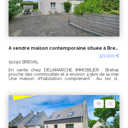
espace pour le stationnement de véhicules, bateau
ou camping-car. PRIX : 429 000€ Honoraires à la
charge du vendeur. Réf : 10421AE Classe énergie : C
(70) Classe climat : A (4) Montant estimé des dépenses
annuelles d'énergie pour un usage standard : entre
1270€ et 1770€ / an. Prix moyens des énergies
indexés sur les années 2021, 2022 et 2023
(abonnements compris) "Les informations sur les
risques auxquels ce bien est exposé sont disponibles
sur le site Géorisques : www.georisques.gouv.fr" POUR
VISITER : DELAMARCHE IMMOBILIER, Aurélien Etard au
A vendre maison contemporaine située à Brehal
06.29.76.85.09
321 000 €
50290 BREHAL
En vente chez DELAMARCHE IMMOBILIER : Brehal,
proche des commodités et à environ 4.5km de la mer.
Une maison d'habitation comprenant : Au rez de
chaussée : -une pièce de vie avec cuisine aménagée
et équipée, -une entrée, -un séjour/salon, -un
dégagement, -une chambre, -une salle d'eau, -un
débarras, -un WC. A l'étage : -un palier, -3 chambres, -
un WC, -une salle de bains. Un garage. Le tout sur un
terrain d'environ 334m² PRIX : 321000 € Honoraires à la
charge du vendeur. Classe énergie : A (48) Classe
climat : A (1) Montant estimé des dépenses annuelles
d'énergie pour un usage standard : entre 560 € et 790
€ / an. Prix moyens des énergies indexés sur les
années 2021, 2022 et 2023 (abonnements compris) "Les