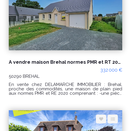
d'énergie pour un usage standard : entre 4360 € et
5970 € / an. Prix moyens des énergies indexés sur les
années 2021, 2022 et 2023 (abonnements compris).
Logement à consommation énergétique excessive
classé F. "Les informations sur les risques auxquels ce
bien est exposé sont disponibles sur le site Géorisques
: www.georisques.gouv.fr" POUR VISITER :
DELAMARCHE IMMOBILIER, Florian GINARD
07.86.27.44.34
A vendre maison Brehal normes PMR et RT 2020 plain pied 4 pièces 88 m²
332 000 €
50290 BREHAL
En vente chez DELAMARCHE IMMOBILIER : Brehal,
proche des commodités, une maison de plain pied
aux normes PMR et RE 2020 comprenant : -une pièce
de vie, -une cuisine, -3 chambres, -une salle d'eau, -un
WC, -un dégagement, -un garage. Terrain d'environ
473m². Confort : -huisseries alu et PVC, -plain pied, -RE
2020 -bonne exposition, -pompe à chaleur... Prix de
vente de 332 000 € Honoraires à la charge du
vendeur. FRAIS DE NOTAIRE REDUITS Classe énergie :
A (34) Classe climat : A (1) Montant estimé des
dépenses annuelles d'énergie pour un usage