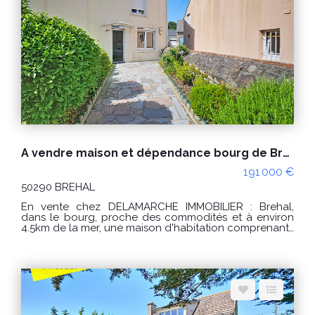
pièce d'eau avec lavabo, bidet et wc. Grenier au
dessus. Petite courette (terrasse) au rez de chaussée
au centre. CLASSE ENERGIE : E (247) - CLASSE CLIMAT :
E (54) Montant estimé des dépenses annuelles
d'énergie pour un usage standard : entre 3996 € et
5406 € / an Prix moyens des énergies indexés sur les
années 2021, 2022 et 2023 (abonnements compris) "Les
informations sur les risques auxquels ce bien est
exposé sont disponibles sur le site Géorisques :
www.georisques.gouv.fr"
A vendre maison et dépendance bourg de Brehal 3 pièces
191 000 €
50290 BREHAL
En vente chez DELAMARCHE IMMOBILIER : Brehal,
dans le bourg, proche des commodités et à environ
4.5km de la mer, une maison d'habitation comprenant :
Au rez de chaussée : -un salon/séjour avec poêle à
granulés, -une cuisine, -une salle d'eau avec WC, -un
dégagement. A l'étage : -un palier, -2 chambres.
Grenier au dessus, Petit garage et dépendance
d'environ 20.50m² avec grenier au dessus. Le tout sur
un terrain d'environ 346m² PRIX : 191000 € Honoraires
à la charge du vendeur. Classe énergie : D (245)
Classe climat : B (7) Montant estimé des dépenses