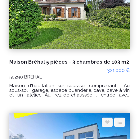
standard : entre 370 € et 560 € / an. Prix moyens des
énergies indexés sur les années 2021, 2022, 2023
(abonnements compris) conformément à l'arrêté du 31
mars 2021 en vigueur lors de l'établissement du DPE
Les informations sur les risques auxquels ce bien est
exposé sont disponibles sur le site Géorisques :
www.georisques.gouv.fr POUR VISITER : Agence
DELAMARCHE IMMO.COM 14 rue du Général de Gaulle
50290 BREHAL ou Florian GINARD 0786274434
Maison Bréhal 5 pièces - 3 chambres de 103 m2
321 000 €
50290 BREHAL
Maison d'habitation sur sous-sol comprenant : Au
sous-sol : garage, espace buanderie, cave, cave à vin
et un atelier. Au rez-de-chaussée : entrée avec
rangement, wc indépendant, cuisine aménagée et
équipée, salon/salle à manger avec un insert bois
donnant sur une belle terrasse exposée plein sud
avec une pergola. Au 1er étage : couloir desservant 3
chambres dont une avec un balcon, une salle de bain,
un débarras et un wc indépendant. Terrain de 1493m²
au calme, arboré avec arbre fruitier, bassin à poisson
et jardin légumier. PRIX : 337 000€ Honoraires à la
charge du vendeur. Réf : 10545AE Classe énergie : D