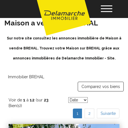
Achat / Vente Maison BREHAL -
Maison a vendre à BREHAL
Acheter
Sur notre site consultez les annonces immobilière de Maison à
vendre BREHAL. Trouvez votre Maison sur BREHAL grâce aux
Louer
annonces immobilières de Delamarche Immobilier - Site.
Vendre
Immobilier BREHAL
Comparez vos biens
Gérance
Voir de
1
à
12
(sur
23
Nos agences
Bien(s))
1
2
Suivante