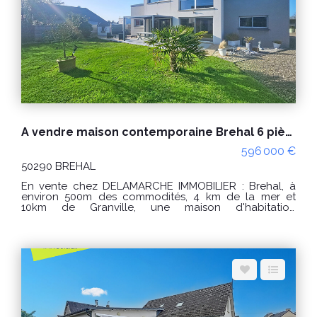
(129) Classe climat : B (7) Montant estimé des
dépenses annuelles d'énergie pour un usage
standard : entre 1790€ et 2470€ / an. Prix moyens des
énergies indexés sur les années 2021, 2022 et 2023
(abonnements compris) "Les informations sur les
risques auxquels ce bien est exposé sont disponibles
sur le site Géorisques : www.georisques.gouv.fr" POUR
VISITER : DELAMARCHE IMMOBILIER, Aurélien Etard au
06.29.76.85.09
A vendre maison contemporaine Brehal 6 pièces proche des commerces
596 000 €
50290 BREHAL
En vente chez DELAMARCHE IMMOBILIER : Brehal, à
environ 500m des commodités, 4 km de la mer et
10km de Granville, une maison d'habitation
comprenant : Au rez-de-chaussée : - Une cuisine
aménagée et équipée, - Une salle à manger, - Une
entrée avec un placard, - Un W.C, - Un salon, - 2
chambres dont une avec un placard, - Un dressing
aménagée, - Une salle d'eau avec un W.C, - Une
arrière cuisine. Au premier étage : - Une mezzanine, - 2
chambres, - Un débarras, - Une salle de bain avec un
W.C, - Une pièce. Un garage et une pergola. PRIX :
596000 € Honoraires à la charge du vendeur. Classe
énergie : A (44) Classe climat : A (1) Montant estimé des