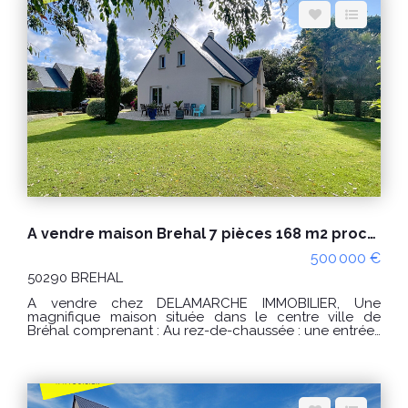
Espace client
Nous contacter
A vendre maison Brehal 7 pièces 168 m2 proche des commerces
500 000 €
50290 BREHAL
A vendre chez DELAMARCHE IMMOBILIER, Une
magnifique maison située dans le centre ville de
Bréhal comprenant : Au rez-de-chaussée : une entrée ,
une cuisine aménagée et équipée, un séjour, un salon
avec poêle à bois, une chambre , une salle de bains
avec douche, toilettes. À l'étage : une grande
mezzanine desservant trois chambres , une salle d'eau
et toilettes. Un garage. Un second garage avec