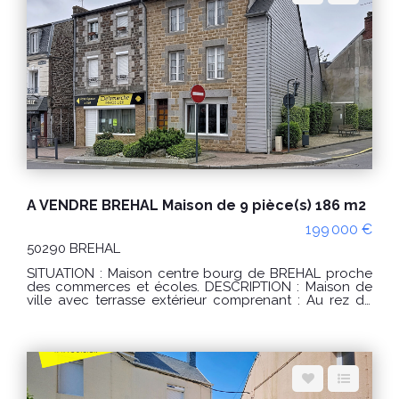
A (35) Classe climat : A (1) Montant estimé des
dépenses annuelles d'énergie pour un usage
standard : entre 380 € et 560 € / an. Prix moyens des
énergies indexés sur les années 2021, 2022, 2023
(abonnements compris) conformément à l'arrêté du 31
mars 2021 en vigueur lors de l'établissement du DPE
Les informations sur les risques auxquels ce bien est
exposé sont disponibles sur le site Géorisques :
www.georisques.gouv.fr POUR VISITER : Agence
DELAMARCHE IMMO.COM 14 rue du Général de Gaulle
50290 BREHAL ou Florian GINARD 0786274434
A VENDRE BREHAL Maison de 9 pièce(s) 186 m2
199 000 €
50290 BREHAL
SITUATION : Maison centre bourg de BREHAL proche
des commerces et écoles. DESCRIPTION : Maison de
ville avec terrasse extérieur comprenant : Au rez de
chaussée : une entrée, une salle à manger, une cuisine
aménagée, un sas véranda, un grand salon, un wc,
une salle d'eau , une buanderie. Au 1er étage coté rue
: un palier desservant 2 chambres. Au 2eme étage
côté rue : un palier desservant 2 chambres dont une
avec wc et lavabo. Grenier au dessus. Au 1er étage
coté arrière : un palier desservant 2 chambres et un