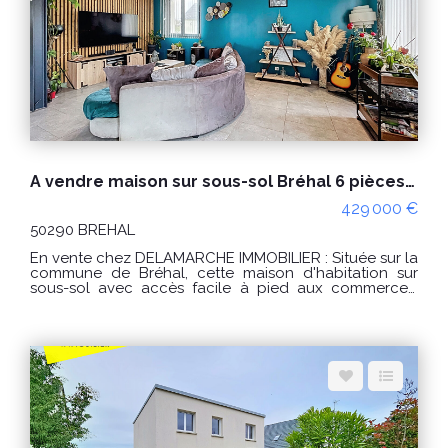
années 2021, 2022 et 2023 (abonnements compris) "Les
informations sur les risques auxquels ce bien est
exposé sont disponibles sur le site Géorisques :
www.georisques.gouv.fr" POUR VISITER : Agence
DELAMARCHE BREHAL ou Florian GINARD 0786274434
A vendre maison sur sous-sol Bréhal 6 pièces - 5 chambres
429 000 €
50290 BREHAL
En vente chez DELAMARCHE IMMOBILIER : Située sur la
commune de Bréhal, cette maison d'habitation sur
sous-sol avec accès facile à pied aux commerces,
comprenant : Sous-sol complet avec une belle
hauteur sous plafond offrant de nombreuses
possibilités d'aménagement. Au rez-de-chaussée :
entrée sur salon/séjour avec un poêle à bois donnant
sur une belle terrasse sur pilotis de 40m², exposé plein
sud, cuisine aménagée et équipée, deux chambres,
une salle de bain ( baignoire et douche à l'italienne )
et un wc indépendant. A l'étage : palier, trois chambres
et une salle de bain avec wc. Terrain de 600m², arboré
avec bambous et palmiers, cabanon et un belle