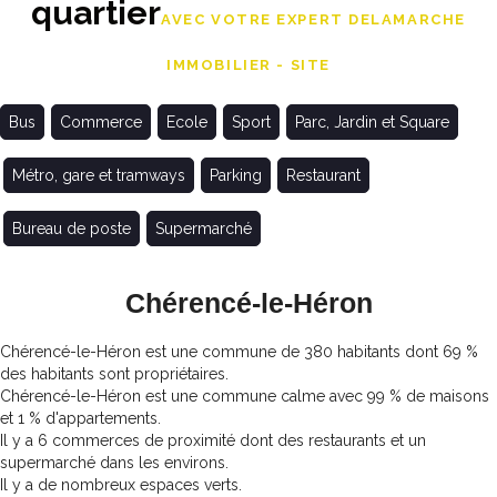
quartier
AVEC VOTRE EXPERT DELAMARCHE
IMMOBILIER - SITE
Bus
Commerce
Ecole
Sport
Parc, Jardin et Square
Métro, gare et tramways
Parking
Restaurant
Bureau de poste
Supermarché
Chérencé-le-Héron
Chérencé-le-Héron est une commune de 380 habitants dont 69 %
des habitants sont propriétaires.
Chérencé-le-Héron est une commune calme avec 99 % de maisons
et 1 % d'appartements.
Il y a 6 commerces de proximité dont des restaurants et un
supermarché dans les environs.
Il y a de nombreux espaces verts.