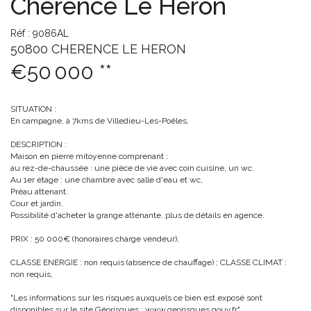
Cherence Le Heron
Réf : 9086AL
50800 CHERENCE LE HERON
€50 000
**
SITUATION :
En campagne, à 7kms de Villedieu-Les-Poêles,
DESCRIPTION :
Maison en pierre mitoyenne comprenant :
au rez-de-chaussée : une pièce de vie avec coin cuisine, un wc.
Au 1er étage : une chambre avec salle d'eau et wc,
Préau attenant.
Cour et jardin.
Possibilité d'acheter la grange attenante, plus de détails en agence.
PRIX : 50 000€ (honoraires charge vendeur),
CLASSE ENERGIE : non requis (absence de chauffage) ; CLASSE CLIMAT :
non requis,
"Les informations sur les risques auxquels ce bien est exposé sont
disponibles sur le site Géorisques : www.georisques.gouv.fr"