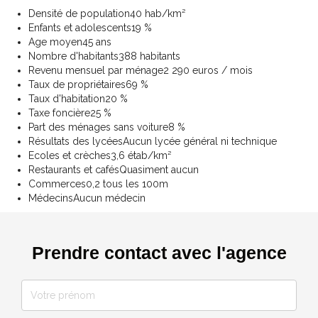
Densité de population
40 hab/km²
Enfants et adolescents
19 %
Age moyen
45 ans
Nombre d'habitants
388 habitants
Revenu mensuel par ménage
2 290 euros / mois
Taux de propriétaires
69 %
Taux d'habitation
20 %
Taxe foncière
25 %
Part des ménages sans voiture
8 %
Résultats des lycées
Aucun lycée général ni technique
Ecoles et crèches
3,6 étab/km²
Restaurants et cafés
Quasiment aucun
Commerces
0,2 tous les 100m
Médecins
Aucun médecin
Prendre contact avec l'agence