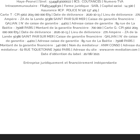
e exposée plein SUD d'une cour et
quelques possibilités de mis
Haye-Pesnel | Siret : 53499630100022 | RCS : COUTANCES | Numero TVA
arbres fruitiers, offrant un cadre de
ENERGIE : F (312) - CLASSE CLIMAT : 
Intracommunautaire : FR46534996301 | Forme juridique : SARL | Capital social : 14 500 |
 maison est
des dépenses annuelles d'én
Assurance RCP : POLICE N°120 137 405 |
 en PVC double vitrage et bénéficie
2 819 € et 3 815 €. Date de référence des prix de l'énergie
Carte T : CPI 5002 2015 000 000 879 | Date de délivrance : 2020-10-13 | Lieu de délivrance : 270
 fibre optique. Son assainissement
utilisés pour établir cett
Ampère - ZA de la Lande 50380 SAINT PAIR SUR MER | Caisse de garantie financière :
. Enfin, sa configuration permettant
logement à consommation excessive Les i
GALIAN. | N° de caisse de garantie : 44011 | Adresse caisse de garantie : 89 rue de La
onstitue un véritable atout pour un
les risques auxquels ce bi
Boëtie - 75008 PARIS | Montant de la garantie financière : 700 000 | Carte G : CPI 5002 2015
n. CLASSE ENERGIE : D
sur le site Géorisques
000 000 879 | Date de délivrance : 2020-10-13 | Lieu de délivrance : 270 Ampère - ZA de la
CONDITIONS : Prix : 273 00
Lande 50380 SAINT PAIR SUR MER | Caisse de garantie financière : GALIAN | N° de caisse
 un usage standard : entre 2360
REF 9737SRSR Pour visiter contacter l'agence Delamarche
de garantie : 44011 | Adresse caisse de garantie : 89 rue de La Boëtie - 75008 PARIS |
Immobilier Gavray -Simon Re
Montant de la garantie financière : 340 000 | Nom du médiateur : ANM CONSO | Adresse du
 l'énergie utilisés pour établir cette
médiateur : 62 RUE TIQUETONNE 75002 PARIS | Adresse du site :
www.anm-mediation.com
|
mations sur les
Date d'obtention du label : 20/08/2021
n est exposé sont disponibles sur le
es.gouv.fr PRIX : 238 000
Entreprise juridiquement et financièrement indépendante
ge vendeur. REFERENCE : 10656MB
r l'agence Delamarche Immobilier
 40 ou Margaux BONNIERE au 06 61