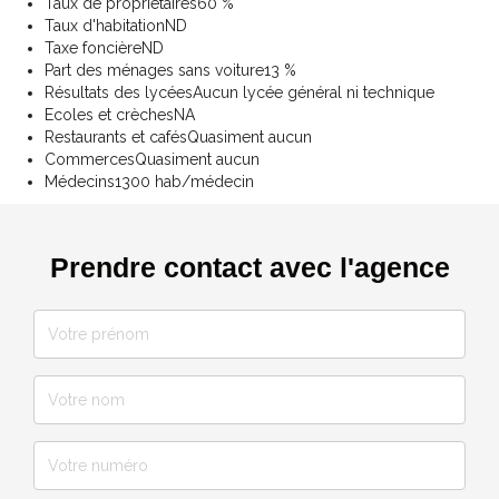
Taux de propriétaires
60 %
Taux d'habitation
ND
Taxe foncière
ND
Part des ménages sans voiture
13 %
Résultats des lycées
Aucun lycée général ni technique
Ecoles et crèches
NA
Restaurants et cafés
Quasiment aucun
Commerces
Quasiment aucun
Médecins
1300 hab/médecin
Prendre contact avec l'agence