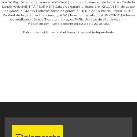
votre projet de vie dans un cadre paisible. CLASSE ÉNERGIE
000 000 879 | Date de délivrance : 0000-00-00 | Lieu de délivrance : 270 Ampère - ZA de la
: D(189) - CLASSE CLIMAT : B (7) Montant estimé des
Lande 50380 SAINT PAIR SUR MER | Caisse de garantie financière : GALIAN | N° de caisse
dépenses annuelles d'énergie pour un usage standard
de garantie : 44011N | Adresse caisse de garantie : 89 rue de La Boëtie - 75008 PARIS |
entre 2010€ et 2770€ indexées aux années 2021, 2022 et
Montant de la garantie financière : 340 000 | Nom du médiateur : ANM-CONSO | Adresse
2023 (abonnement compris). Les informations sur les
du médiateur : 62 rue Tiquetonne - 75002 PARIS | Adresse du site :
www.anm-
risques auxquels ce bien est exposé sont disponibles sur le
mediation.com
| Date d'obtention du label : 20/08/2021
site Géorisques : www.georisques.gouv.fr PRIX : 231 000 €
Honoraires à la charge du vendeur ( hors frais d'acte)
Entreprise juridiquement et financièrement indépendante
Contact: Samuel COLLIBEAUX Tél 07 76 86 35 53 ou 02 33
91 40 43 Réf 10638SC À visiter rapidement Contactez-moi
dès maintenant pour organiser une visite. Réactivité,
disponibilité et accompagnement personnalisé garantis !