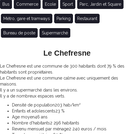
Bus
Commerce
Ecole
Sport
Parc, Jardin et Square
Métro, gare et tramways
Parking
Restaurant
Bureau de poste
Supermarché
Le Chefresne
Le Chefresne est une commune de 300 habitants dont 79 % des
habitants sont propriétaires.
Le Chefresne est une commune calme avec uniquement des
maisons.
Il y a un supermarché dans les environs.
Il y a de nombreux espaces verts.
Densité de population
203 hab/km²
Enfants et adolescents
23 %
Age moyen
46 ans
Nombre d'habitants
2 296 habitants
Revenu mensuel par ménage
2 240 euros / mois