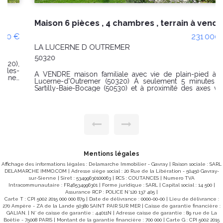
Maison 6 pièces , 4 chambres , terrain à vendre à La Lucerne d'Outremer (50320)
231 000 €
LA LUCERNE D OUTREMER
50320
À VENDRE maison familiale avec vie de plain-pied à La
Lucerne-d'Outremer (50320) À seulement 5 minutes de
Sartilly-Baie-Bocage (50530) et à proximité des axes vers
Granville (50400) et Avranches (50300) , découvrez cette
maison fonctionnelle et lumineuse offrant une véritable vie
de plain-pied dans un environnement calme et agréable. Au
rez-de-chaussée, vous profiterez d'une entrée ouvrant sur
une belle pièce de vie conviviale avec cuisine aménagée
ouverte sur le séjour. Deux chambres, une salle d'eau et un
WC indépendant complètent ce niveau pour un confort au
quotidien. Une arrière-cuisine ainsi qu'un garage attenant
viennent apporter un espace de rangement et de stockage
Mentions légales
appréciable. À l'étage, l'espace nuit se poursuit avec deux
chambres supplémentaires, un bureau idéal pour le
Affichage des informations légales : Delamarche Immobilier - Gavray | Raison sociale : SARL
télétravail, un dégagement, un WC et un débarras. À
DELAMARCHE IMMO.COM | Adresse siège social : 20 Rue de la Libération - 50450 Gavray-
l'extérieur, vous bénéficierez d'un terrain offrant de belles
sur-Sienne | Siret : 53499630100063 | RCS : COUTANCES | Numero TVA
possibilités pour les loisirs, les enfants ou les projets de
Intracommunautaire : FR46534996301 | Forme juridique : SARL | Capital social : 14 500 |
jardinage, ainsi qu'un garage en prolongement. - Vie de
Assurance RCP : POLICE N°120 137 405 |
plain-pied - 4 chambres + bureau - Garage et dépendance -
Carte T : CPI 5002 2015 000 000 879 | Date de délivrance : 0000-00-00 | Lieu de délivrance :
Secteur recherché entre campagne et littoral - À 5 minutes
270 Ampère - ZA de la Lande 50380 SAINT PAIR SUR MER | Caisse de garantie financière :
des commerces et services de Sartilly-Baie-Bocage Une
GALIAN. | N° de caisse de garantie : 44011N | Adresse caisse de garantie : 89 rue de La
maison idéale pour accueillir votre famille ou concrétiser
Boëtie - 75008 PARIS | Montant de la garantie financière : 700 000 | Carte G : CPI 5002 2015