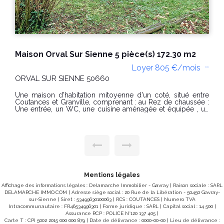
Maison Orval Sur Sienne 5 pièce(s) 172.30 m2
Loyer 805 €/mois
**
ORVAL SUR SIENNE 50660
Une maison d'habitation mitoyenne d'un coté, situé entre
Coutances et Granville, comprenant : au Rez de chaussée :
Une entrée, un WC, une cuisine aménagée et équipée , un
séjour avec cheminée décorative, un cellier A l'étage : un
palier, une salle de bain, un WC Indépendant, 4 chambres,
une salle d'eau avec WC - un jardin arboré de plus de
600m2 avec une dépendance et une terrasse L'entrée de la
cour est commune aux trois logements. Chauffage au sol
électrique au rez de chaussez et radiateurs à l'étage.
Production d'eau chaude électrique Disponible dès
maintenant. Classe Energie : D et Classe Climat : B Montant
estimé des dépenses annuelles d'énergie pour un usage
Mentions légales
standard entre 2920€ et 3980 € par an (prix moyens des
énergies indexés au 01/01/2021) Loyer: 805€ Dépôt de
Affichage des informations légales : Delamarche Immobilier - Gavray | Raison sociale : SARL
Garantie: 805€ Honoraires charges locataires : 644 euros
DELAMARCHE IMMO.COM | Adresse siège social : 20 Rue de la Libération - 50450 Gavray-
dont 80.50€ euros d'état des lieux « Les informations sur
sur-Sienne | Siret : 53499630100063 | RCS : COUTANCES | Numero TVA
les risques auxquels ce bien est exposé sont disponibles
Intracommunautaire : FR46534996301 | Forme juridique : SARL | Capital social : 14 500 |
sur le site Géorisques : www.georisques.gouv.fr »
Assurance RCP : POLICE N°120 137 405 |
Carte T : CPI 5002 2015 000 000 879 | Date de délivrance : 0000-00-00 | Lieu de délivrance :