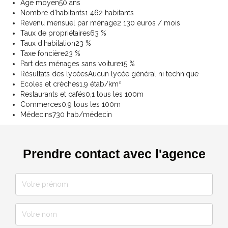
Age moyen
50 ans
Nombre d'habitants
1 462 habitants
Revenu mensuel par ménage
2 130 euros / mois
Taux de propriétaires
63 %
Taux d'habitation
23 %
Taxe foncière
23 %
Part des ménages sans voiture
15 %
Résultats des lycées
Aucun lycée général ni technique
Ecoles et crèches
1,9 étab/km²
Restaurants et cafés
0,1 tous les 100m
Commerces
0,9 tous les 100m
Médecins
730 hab/médecin
Prendre contact avec l'agence