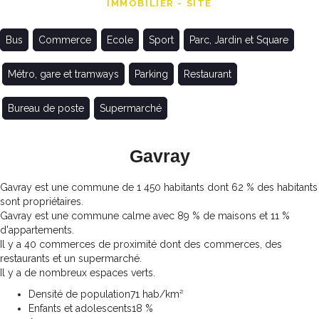
IMMOBILIER - SITE
Bus
Commerce
Ecole
Sport
Parc, Jardin et Square
Métro, gare et tramways
Parking
Restaurant
Bureau de poste
Supermarché
Gavray
Gavray est une commune de 1 450 habitants dont 62 % des habitants
sont propriétaires.
Gavray est une commune calme avec 89 % de maisons et 11 %
d'appartements.
Il y a 40 commerces de proximité dont des commerces, des
restaurants et un supermarché.
Il y a de nombreux espaces verts.
Densité de population
71 hab/km²
Enfants et adolescents
18 %