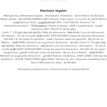
Classe climat : F (76) Logement à consommation
énergétique excessive classé F. Montant estimé des
dépenses annuelles d'énergie pour un usage standard :
Mentions légales
entre 3460 € et 4740€ / an. Prix moyens des énergies
indexés sur les années 2021, 2022, 2023 (abonnements
Affichage des informations légales : Delamarche Immobilier - Saint-Martin de Bréhal |
compris) conformément à l'arrêté du 31 mars 2021 en
Raison sociale : DELAMARCHEIMMO.COM | Adresse siège social : 17 avenue de Saint-Martin
vigueur lors de l'établissement du DPE "Les informations
- 50290 Bréhal | Siret : 53499630100048 | RCS : COUTANCES | Numero TVA
sur les risques auxquels ce bien est exposé sont
Intracommunautaire : FR46534996301 | Forme juridique : SARL | Capital social : 14 500 |
disponibles sur le site Géorisques :
Assurance RCP : POLICE N°120 137 405 |
www.georisques.gouv.fr" POUR VISITER : DELAMARCHE
Carte T : CPI 5002 2015 000 000 879 | Date de délivrance : 0000-00-00 | Lieu de délivrance :
IMMOBILIER, Florian GINARD 07.86.27.44.34
270 Ampère - ZA de la Lande 50380 SAINT PAIR SUR MER | Caisse de garantie financière :
GALIAN. | N° de caisse de garantie : 44011 | Adresse caisse de garantie : 89 rue de La
Boëtie - 75008 PARIS | Montant de la garantie financière : 700 000 | Carte G : CPI 5002 2015
000 000 879 | Date de délivrance : 0000-00-00 | Lieu de délivrance : 270 Ampère - ZA de la
Lande 50380 SAINT PAIR SUR MER | Caisse de garantie financière : GALIAN | N° de caisse
de garantie : 44011N | Adresse caisse de garantie : 89 rue de La Boëtie - 75008 PARIS |
Montant de la garantie financière : 340 000 | Nom du médiateur : ANM CONSO | Adresse du
médiateur : 62 RUE TIQUETONNE 75002 PARIS | Adresse du site :
www.anm-mediation.com
|
Date d'obtention du label : 20/08/2020
Entreprise juridiquement et financièrement indépendante