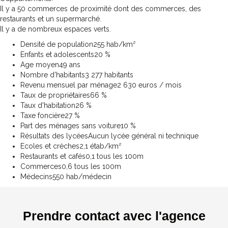
Il y a 50 commerces de proximité dont des commerces, des
restaurants et un supermarché.
Il y a de nombreux espaces verts.
Densité de population
255 hab/km²
Enfants et adolescents
20 %
Age moyen
49 ans
Nombre d'habitants
3 277 habitants
Revenu mensuel par ménage
2 630 euros / mois
Taux de propriétaires
66 %
Taux d'habitation
26 %
Taxe foncière
27 %
Part des ménages sans voiture
10 %
Résultats des lycées
Aucun lycée général ni technique
Ecoles et crèches
2,1 étab/km²
Restaurants et cafés
0,1 tous les 100m
Commerces
0,6 tous les 100m
Médecins
550 hab/médecin
Prendre contact avec l'agence