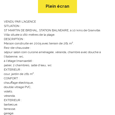
Plein écran
VENDU PAR L'AGENCE
SITUATION :
ST MARTIN DE BREHAL, STATION BALNEAIRE, à 10 kms de Granville.
Villa située à 160 mètres de la plage.
DESCRIPTION :
Maison construite en 2005 avec terrain de 261 m².
Rez-de-chaussée :
séjour salon coin cuisine aménagée, véranda, chambre avec douche à
l'italienne, wc,
à l'étage (mansardé) :
palier, 2 chambres, salle d'eau, wc
EXTERIEUR :
cour, jardin de 261 m².
CONFORT :
chauffage électrique,
double vitrage PVC,
volets.
véranda.
EXTERIEUR :
barbecue.
terrasse.
garage.