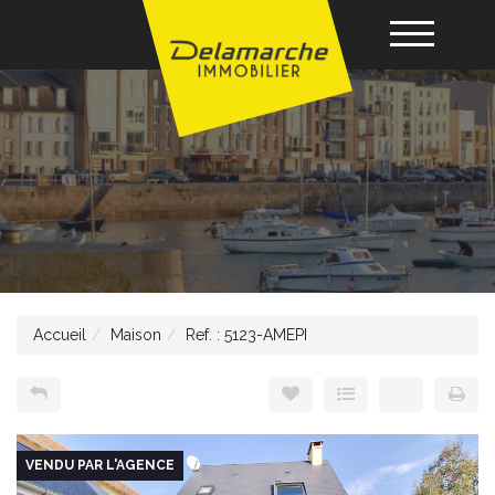
Acheter
Louer
Vendre
Accueil
Maison
Ref. : 5123-AMEPI
Gérance
Nos agences
VENDU PAR L'AGENCE