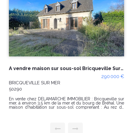
A vendre maison avec dépendance Bricqueville Sur Mer 6 pièces
300 000 €
BRICQUEVILLE SUR MER
50290
En vente chez DELAMARCHE IMMOBILIER : BRICQUEVILLE
SUR MER, à proximité des commerces, belle maison
d'habitation avec dépendances. Maison d'habitation
comprenant : Au rez-de-chaussée : -un coin cuisine avec
coin repas, -une arrière cuisine, -un salon, -une salle à
manger. A l'étage : -trois chambres, -une salle d'eau, -un
WC. A l'extérieur : -un WC, garages, une cave et un atelier
d'environ 65m². Terrain d'environ 1610m². PRIX : 300000 €
Honoraires à la charge du vendeur. Classe énergie : F (342)