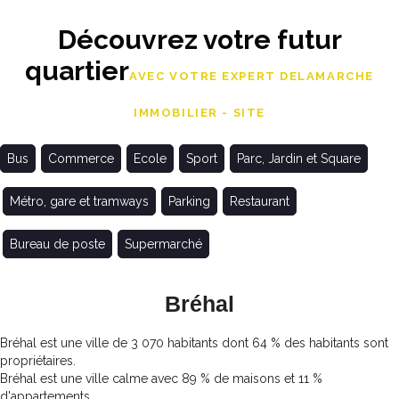
Découvrez votre futur
quartier
AVEC VOTRE EXPERT DELAMARCHE
IMMOBILIER - SITE
Bus
Commerce
Ecole
Sport
Parc, Jardin et Square
Métro, gare et tramways
Parking
Restaurant
Bureau de poste
Supermarché
Bréhal
Bréhal est une ville de 3 070 habitants dont 64 % des habitants sont
propriétaires.
Bréhal est une ville calme avec 89 % de maisons et 11 %
d'appartements.