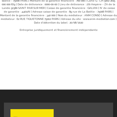
Boëtie - 75008 PARIS | Montant de la garantie financière : 700 000 | Carte G : CPI 5002 2015
000 000 879 | Date de délivrance : 0000-00-00 | Lieu de délivrance : 270 Ampère - ZA de la
Lande 50380 SAINT PAIR SUR MER | Caisse de garantie financière : GALIAN | N° de caisse
de garantie : 44011N | Adresse caisse de garantie : 89 rue de La Boëtie - 75008 PARIS |
Montant de la garantie financière : 340 000 | Nom du médiateur : ANM CONSO | Adresse du
médiateur : 62 RUE TIQUETONNE 75002 PARIS | Adresse du site :
www.anm-mediation.com
|
Date d'obtention du label : 20/08/2020
Entreprise juridiquement et financièrement indépendante