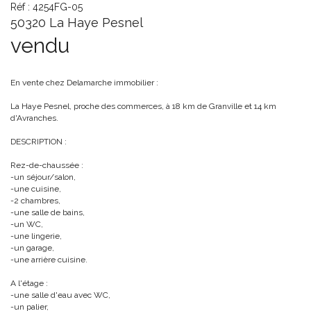
Réf : 4254FG-05
50320 La Haye Pesnel
vendu
En vente chez Delamarche immobilier :
La Haye Pesnel, proche des commerces, à 18 km de Granville et 14 km
d'Avranches.
DESCRIPTION :
Rez-de-chaussée :
-un séjour/salon,
-une cuisine,
-2 chambres,
-une salle de bains,
-un WC,
-une lingerie,
-un garage,
-une arrière cuisine.
A l'étage :
-une salle d'eau avec WC,
-un palier,