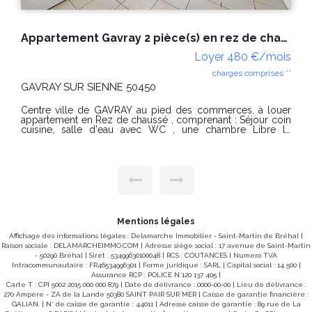
Appartement Gavray 2 pièce(s) en rez de chaussé
Loyer 480 €/mois
charges comprises **
GAVRAY SUR SIENNE 50450
A
de 2 l
Centre ville de GAVRAY au pied des commerces, à louer
c
appartement en Rez de chaussé , comprenant : Séjour coin
p
cuisine, salle d'eau avec WC , une chambre Libre le
2
12/09/2026 Surface habitable : 31.80m2 Loyer : 480 € par
WC. Surface ha
mois charges comprises dont 75€ par mois de charges
Septe
forfaitaires Dépôt de garantie : 405€ Honoraires charge
4
locataire : 316.63€ TTC dont 60 € TTC pour état des lieux
TT
Classe Energie E : et Classe Climat : E Montant estimé des
dépenses annuelles d'énergie pour un usage standard :
d
entre 871 € et 1179 €/ an. Date de référence des prix de
a
l'énergie utilisés pour établir cette estimation : au
é
01/01/2021 « Les informations sur les risques auxquels ce
i
Mentions légales
bien est exposé sont disponibles sur le site Géorisques :
www.georisques.gouv.fr »
Affichage des informations légales : Delamarche Immobilier - Saint-Martin de Bréhal |
w
Raison sociale : DELAMARCHEIMMO.COM | Adresse siège social : 17 avenue de Saint-Martin
- 50290 Bréhal | Siret : 53499630100048 | RCS : COUTANCES | Numero TVA
Intracommunautaire : FR46534996301 | Forme juridique : SARL | Capital social : 14 500 |
Assurance RCP : POLICE N°120 137 405 |
Carte T : CPI 5002 2015 000 000 879 | Date de délivrance : 0000-00-00 | Lieu de délivrance :
270 Ampère - ZA de la Lande 50380 SAINT PAIR SUR MER | Caisse de garantie financière :
GALIAN. | N° de caisse de garantie : 44011 | Adresse caisse de garantie : 89 rue de La