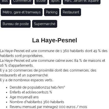
Bus
Commerce
Ecole
Sport
Parc, Jardin et Square
Métro, gare et tramways
Parking
Restaurant
Bureau de poste
Supermarché
La Haye-Pesnel
La Haye-Pesnel est une commune de 1 360 habitants dont 49 % des
habitants sont propriétaires.
La Haye-Pesnel est une commune calme avec 84 % de maisons et
16 % d'appartements.
Il y a 30 commerces de proximité dont des commerces, des
restaurants et un supermarché.
Il y a de nombreux espaces verts.
Densité de population
214 hab/km²
Enfants et adolescents
21 %
Age moyen
48 ans
Nombre d'habitants
1 360 habitants
Revenu mensuel par ménage
2 000 euros / mois