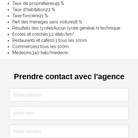
Taux de propriétaires
49 %
Taux d'habitation
22 %
Taxe foncière
21 %
Part des ménages sans voiture
18 %
Résultats des lycées
Aucun lycée général ni technique
Ecoles et crèches
3,2 étab/km²
Restaurants et cafés
0,1 tous les 100m
Commerces
1 tous les 100m
Médecins
340 hab/médecin
Prendre contact avec l'agence