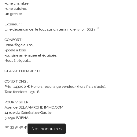
-une chambre,
-une cuisine,
un grenier.
Extérieur :
Une dépendance, le tout sur un terrain d'environ 602 m²
CONFORT :
-chauffage au sol,
-poêle à bois,
-cuisine aménagée et équipée,
-tout à l'égout...
CLASSE ENERGIE : D
CONDITIONS :
Prix : 149000 € Honoraires charge vendeur. (hors frais d'acte),
Taxe foncière : 750 €,
POUR VISITER :
Agence DELAMARCHE IMMO.COM
14 rue du Général de Gaulle
50290 BREHAL
02.33.91.40.41
Nos honoraires