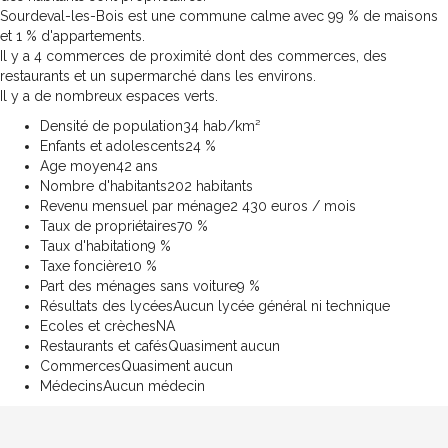
Sourdeval-les-Bois est une commune calme avec 99 % de maisons
et 1 % d'appartements.
Il y a 4 commerces de proximité dont des commerces, des
restaurants et un supermarché dans les environs.
Il y a de nombreux espaces verts.
Densité de population
34 hab/km²
Enfants et adolescents
24 %
Age moyen
42 ans
Nombre d'habitants
202 habitants
Revenu mensuel par ménage
2 430 euros / mois
Taux de propriétaires
70 %
Taux d'habitation
9 %
Taxe foncière
10 %
Part des ménages sans voiture
9 %
Résultats des lycées
Aucun lycée général ni technique
Ecoles et crèches
NA
Restaurants et cafés
Quasiment aucun
Commerces
Quasiment aucun
Médecins
Aucun médecin