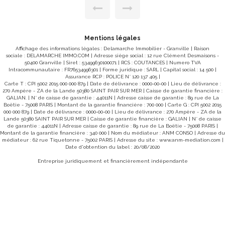
- Au
une famille, ainsi que d'un extérieur exceptionnel avec
posé
piscine et magnifique parc arboré, idéal pour se détendre
jour
ou recevoir en toute convivialité. DISTRIBUTION : RDC
vec
Entrée ,salon séjour, cuisine équipée , salle d'eau , WC ,
ents
chambre à coucher 1er étage trois chambres , un dressing ,
deux
une salle d'eau SOUS SOL complet avec trois pièces
Mentions légales
asse
séparées dont un garage Les atouts : Maison conviviale
 par
Affichage des informations légales : Delamarche Immobilier - Granville | Raison
rénovée avec gout Piscine extérieure Système de chauffage
PVC,
sociale : DELAMARCHE IMMO.COM | Adresse siège social : 12 rue Clément Desmaisons -
par Aérothermie récent Poele à bois Parc arboré et
 une
50400 Granville | Siret : 53499630100071 | RCS : COUTANCES | Numero TVA
parfaitement entretenu Environnement calme et verdoyant
Intracommunautaire : FR76534996301 | Forme juridique : SARL | Capital social : 14 500 |
Proximité des commerces, écoles et axes principaux Une
maison où il fait bon vivre, offrant un cadre de vie rare aux
Assurance RCP : POLICE N° 120 137 405 |
Carte T : CPI 5002 2015 000 000 879 | Date de délivrance : 0000-00-00 | Lieu de délivrance :
portes d'Avranches. À découvrir sans tarder ! DPE : CEP (C )
site
270 Ampère - ZA de la Lande 50380 SAINT PAIR SUR MER | Caisse de garantie financière :
167 kWh/m2 par an GES (C) 6 g CO2/m2/an Estimation
GALIAN. | N° de caisse de garantie : 44011N | Adresse caisse de garantie : 89 rue de La
des coûts annuels d'énergie du logement entre 1810 € et
Boëtie - 75008 PARIS | Montant de la garantie financière : 700 000 | Carte G : CPI 5002 2015
2510 € par an. Prix moyens des énergies indexés sur les
000 000 879 | Date de délivrance : 0000-00-00 | Lieu de délivrance : 270 Ampère - ZA de la
années 2021, 2022, 2023 (abonnements compris) "Les
Lande 50380 SAINT PAIR SUR MER | Caisse de garantie financière : GALIAN | N° de caisse
informations sur les risques auxquels ce bien est exposé
de garantie : 44011N | Adresse caisse de garantie : 89 rue de La Boëtie - 75008 PARIS |
sont disponibles sur le site Géorisques :
Montant de la garantie financière : 340 000 | Nom du médiateur : ANM CONSO | Adresse du
www.georisques.gouv.fr" Pour plus de renseignements ou
médiateur : 62 rue Tiquetonne - 75002 PARIS | Adresse du site :
pour organiser une visite, contactez nous ! Dany Ricoux
www.anm-mediation.com
|
06.51.98.74.96 Delamarche Immobilier AVRANCHES 02. 33.
Date d'obtention du label : 20/08/2020
91.40 .42
Entreprise juridiquement et financièrement indépendante