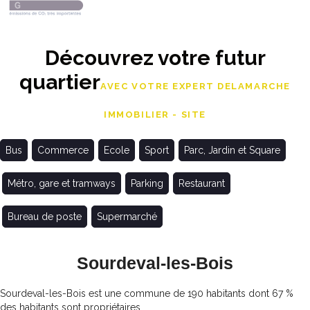
Découvrez votre futur
quartier
AVEC VOTRE EXPERT DELAMARCHE
IMMOBILIER - SITE
Bus
Commerce
Ecole
Sport
Parc, Jardin et Square
Métro, gare et tramways
Parking
Restaurant
Bureau de poste
Supermarché
Sourdeval-les-Bois
Sourdeval-les-Bois est une commune de 190 habitants dont 67 %
des habitants sont propriétaires.