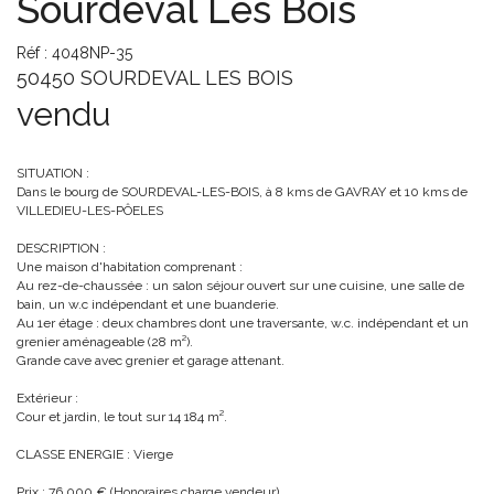
Sourdeval Les Bois
Réf : 4048NP-35
50450 SOURDEVAL LES BOIS
vendu
SITUATION :
Dans le bourg de SOURDEVAL-LES-BOIS, à 8 kms de GAVRAY et 10 kms de
VILLEDIEU-LES-PÔELES
DESCRIPTION :
Une maison d'habitation comprenant :
Au rez-de-chaussée : un salon séjour ouvert sur une cuisine, une salle de
bain, un w.c indépendant et une buanderie.
Au 1er étage : deux chambres dont une traversante, w.c. indépendant et un
grenier aménageable (28 m²).
Grande cave avec grenier et garage attenant.
Extérieur :
Cour et jardin, le tout sur 14 184 m².
CLASSE ENERGIE : Vierge
Prix : 76 000 € (Honoraires charge vendeur)