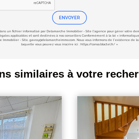
ENVOYER
 dans un fichier informatisé par Delamarche Immobilier - Site l'agence pour gérer votre d
s légales applicables et sont destinées à nos conseillers Conformément à la loi « informatiqu
he Immobilier - Site, gavray@delamarcheimmo.com. Nous vous informons de l'existence de la 
laquelle vous pouvez vous inscrire ici :
https://conso.bloctel.fr/
»
ns similaires à votre reche