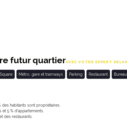
e futur quartier
AVEC VOTRE EXPERT DELAM
 Square
Métro, gare et tramways
Parking
Restaurant
Bureau
des habitants sont propriétaires.
 et 5 % d'appartements.
 des restaurants.