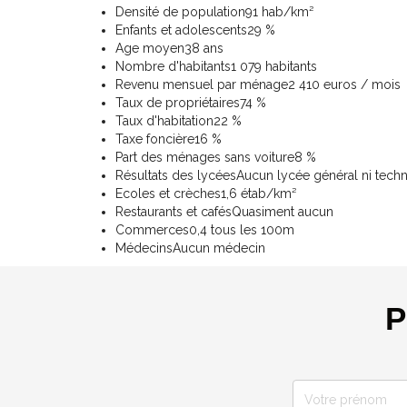
Densité de population
91 hab/km²
Enfants et adolescents
29 %
Age moyen
38 ans
Nombre d'habitants
1 079 habitants
Revenu mensuel par ménage
2 410 euros / mois
Taux de propriétaires
74 %
Taux d'habitation
22 %
Taxe foncière
16 %
Part des ménages sans voiture
8 %
Résultats des lycées
Aucun lycée général ni tech
Ecoles et crèches
1,6 étab/km²
Restaurants et cafés
Quasiment aucun
Commerces
0,4 tous les 100m
Médecins
Aucun médecin
P