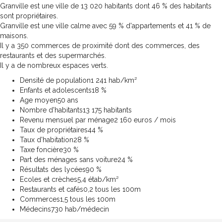
Granville est une ville de 13 020 habitants dont 46 % des habitants
sont propriétaires.
Granville est une ville calme avec 59 % d'appartements et 41 % de
maisons.
Il y a 350 commerces de proximité dont des commerces, des
restaurants et des supermarchés.
Il y a de nombreux espaces verts.
Densité de population
1 241 hab/km²
Enfants et adolescents
18 %
Age moyen
50 ans
Nombre d'habitants
13 175 habitants
Revenu mensuel par ménage
2 160 euros / mois
Taux de propriétaires
44 %
Taux d'habitation
28 %
Taxe foncière
30 %
Part des ménages sans voiture
24 %
Résultats des lycées
90 %
Ecoles et crèches
5,4 étab/km²
Restaurants et cafés
0,2 tous les 100m
Commerces
1,5 tous les 100m
Médecins
730 hab/médecin