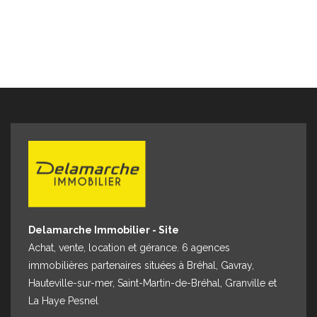
600m2 avec une dépendance et une terrasse L'entrée de la
cour est commune aux trois logements. Chauffage au sol
électrique au rez de chaussez et radiateurs à l'étage.
Production d'eau chaude électrique Disponible dès
maintenant. Classe Energie : D et Classe Climat : B Montant
estimé des dépenses annuelles d'énergie pour un usage
standard entre 2920€ et 3980 € par an (prix moyens des
énergies indexés au 01/01/2021) Loyer: 805€ Dépôt de
Garantie: 805€ Honoraires charges locataires : 644 euros
dont 80.50€ euros d'état des lieux « Les informations sur
les risques auxquels ce bien est exposé sont disponibles
sur le site Géorisques : www.georisques.gouv.fr »
Delamarche Immobilier - Site
Achat, vente, location et gérance. 6 agences
immobilières partenaires situées à Bréhal, Gavray,
Hauteville-sur-mer, Saint-Martin-de-Bréhal, Granville et
La Haye Pesnel