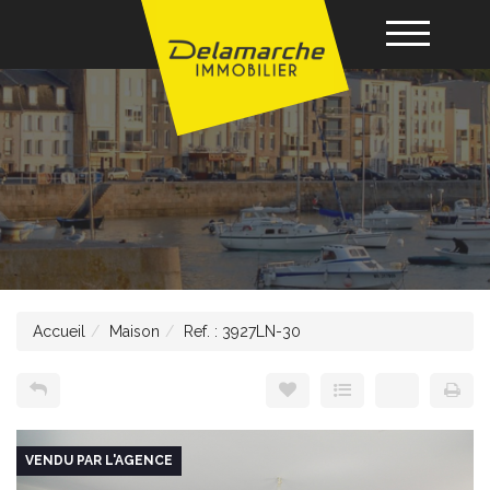
Acheter
Louer
Vendre
Accueil
Maison
Ref. : 3927LN-30
Gérance
Nos agences
VENDU PAR L'AGENCE