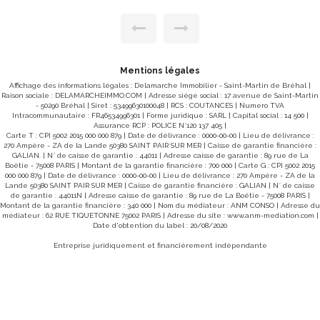
une salle d'eau avec WC - un jardin arboré de plus de
un
600m2 avec une dépendance et une terrasse L'entrée de la
cour est commune aux trois logements. Chauffage au sol
c
électrique au rez de chaussez et radiateurs à l'étage.
Production d'eau chaude électrique Disponible dès
P
maintenant. Classe Energie : D et Classe Climat : B Montant
maint
estimé des dépenses annuelles d'énergie pour un usage
Mentions légales
standard entre 2920€ et 3980 € par an (prix moyens des
énergies indexés au 01/01/2021) Loyer: 805€ Dépôt de
é
Affichage des informations légales : Delamarche Immobilier - Saint-Martin de Bréhal |
Garantie: 805€ Honoraires charges locataires : 644 euros
Raison sociale : DELAMARCHEIMMO.COM | Adresse siège social : 17 avenue de Saint-Martin
dont 80.50€ euros d'état des lieux « Les informations sur
d
- 50290 Bréhal | Siret : 53499630100048 | RCS : COUTANCES | Numero TVA
les risques auxquels ce bien est exposé sont disponibles
Intracommunautaire : FR46534996301 | Forme juridique : SARL | Capital social : 14 500 |
sur le site Géorisques : www.georisques.gouv.fr »
s
Assurance RCP : POLICE N°120 137 405 |
Carte T : CPI 5002 2015 000 000 879 | Date de délivrance : 0000-00-00 | Lieu de délivrance :
270 Ampère - ZA de la Lande 50380 SAINT PAIR SUR MER | Caisse de garantie financière :
GALIAN. | N° de caisse de garantie : 44011 | Adresse caisse de garantie : 89 rue de La
Boëtie - 75008 PARIS | Montant de la garantie financière : 700 000 | Carte G : CPI 5002 2015
000 000 879 | Date de délivrance : 0000-00-00 | Lieu de délivrance : 270 Ampère - ZA de la
Lande 50380 SAINT PAIR SUR MER | Caisse de garantie financière : GALIAN | N° de caisse
de garantie : 44011N | Adresse caisse de garantie : 89 rue de La Boëtie - 75008 PARIS |
Montant de la garantie financière : 340 000 | Nom du médiateur : ANM CONSO | Adresse du
Maison Orval Sur Sienne 5 pièce(s) 172.30 m2
médiateur : 62 RUE TIQUETONNE 75002 PARIS | Adresse du site :
www.anm-mediation.com
|
Date d'obtention du label : 20/08/2020
Loyer 805 €/mois
**
ORVAL SUR SIENNE 50660
Entreprise juridiquement et financièrement indépendante
Une maison d'habitation mitoyenne d'un coté, situé entre
Coutances et Granville, comprenant : au Rez de chaussée :
Une entrée, un WC, une cuisine aménagée et équipée , un
séjour avec cheminée décorative, un cellier A l'étage : un
palier, une salle de bain, un WC Indépendant, 4 chambres,
une salle d'eau avec WC - un jardin arboré de plus de