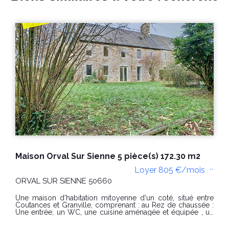
Maison Orval Sur Sienne 5 pièce(s) 172.30 m2
Loyer 805 €/mois
**
ORVAL SUR SIENNE 50660
Une maison d'habitation mitoyenne d'un coté, situé entre
Coutances et Granville, comprenant : au Rez de chaussée :
C
Une entrée, un WC, une cuisine aménagée et équipée , un
séjour avec cheminée décorative, un cellier A l'étage : un
s
palier, une salle de bain, un WC Indépendant, 4 chambres,
p