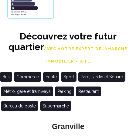
Découvrez votre futur
quartier
AVEC VOTRE EXPERT DELAMARCHE
IMMOBILIER - SITE
Bus
Commerce
Ecole
Sport
Parc, Jardin et Square
Métro, gare et tramways
Parking
Restaurant
Bureau de poste
Supermarché
Granville